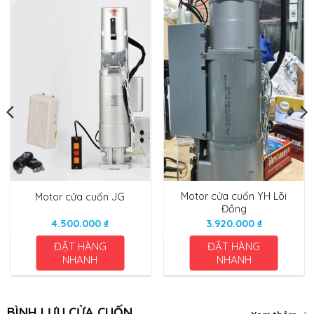
Motor cửa cuốn YH Lõi
Motor cửa cuốn JG
Đồng
4.500.000
₫
3.920.000
₫
ĐẶT HÀNG
ĐẶT HÀNG
NHANH
NHANH
BÌNH LƯU CỬA CUỐN