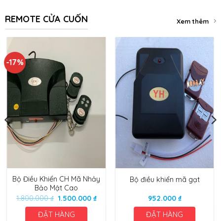
REMOTE CỬA CUỐN
Xem thêm
-17%
Bộ Điều Khiển CH Mã Nhảy
Bộ điều khiển mã gạt
Bảo Mật Cao
Giá
Giá
1.800.000
₫
1.500.000
₫
952.000
₫
gốc
hiện
là:
tại
ĐẶT HÀNG
ĐẶT HÀNG
1.800.000 ₫.
là: