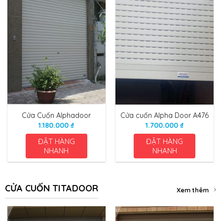
Cửa Cuốn Alphadoor
Cửa cuốn Alpha Door A476
1.180.000
₫
1.700.000
₫
ĐẶT HÀNG
ĐẶT HÀNG
NHANH
NHANH
CỬA CUỐN TITADOOR
Xem thêm