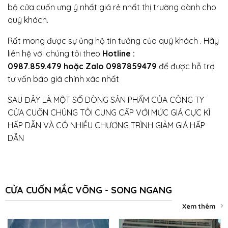
bộ cửa cuốn ưng ý nhất giá rẻ nhất thị trường dành cho
quý khách.
Rất mong được sự ủng hộ tin tưởng của quý khách . Hãy
liên hệ với chúng tôi theo
Hotline :
0987.859.479 hoặc Zalo 0987859479
để được hỗ trợ
tư vấn báo giá chính xác nhất
SAU ĐÂY LÀ MỘT SỐ DÒNG SẢN PHẨM CỦA CÔNG TY
CỬA CUỐN CHÚNG TÔI CUNG CẤP VỚI MỨC GIÁ CỰC KÌ
HẤP DẪN VÀ CÓ NHIỀU CHƯƠNG TRÌNH GIẢM GIÁ HẤP
DẪN
CỬA CUỐN MẮC VÕNG - SONG NGANG
Xem thêm