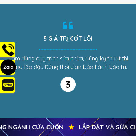
5 GIÁ TRỊ CỐT LÕI
i
Trách nhiệm không chỉ mang lại lợi ích cho bản
thân, cho công ty, cho khách hàng và cho toàn
xã hội.
4
 CỬA CUỐN
★
LẮP ĐẶT VÀ SỬA CHỮA 24H TẠ