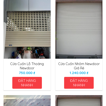
Cửa Cuốn Lỗ Thoáng
Cửa Cuốn Nhôm Newdoor
Newdoor
Giá Rẻ
750.000
₫
1.240.000
₫
ĐẶT HÀNG
ĐẶT HÀNG
NHANH
NHANH