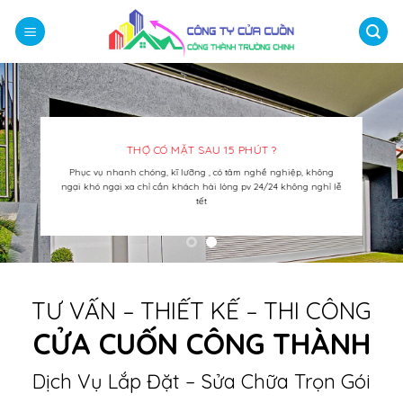
Bỏ
qua
nội
dung
BẠN ĐANG TÌM ĐƠN VỊ LẮP ĐẶT SỬA CHỮA CỬ
UY TÍN ?
Cung cấp lắp đặt cửa cuốn đức, Đài Loan, motor điện, lò xo 
không
dịch vụ sửa chữa trọn gói tại nhà 24/7 liên Hệ ngay chúng
nghỉ lễ
được phục vụ nhanh nhất
TƯ VẤN – THIẾT KẾ – THI CÔNG
CỬA CUỐN CÔNG THÀNH
Dịch Vụ Lắp Đặt – Sửa Chữa Trọn Gói