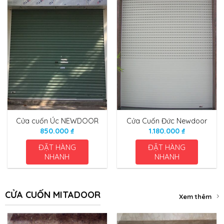
Cửa cuốn Úc NEWDOOR
Cửa Cuốn Đức Newdoor
850.000
₫
1.180.000
₫
ĐẶT HÀNG
ĐẶT HÀNG
NHANH
NHANH
CỬA CUỐN MITADOOR
Xem thêm