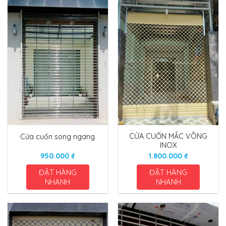
CỬA CUỐN MẮC VÕNG
Cửa cuốn song ngang
INOX
950.000
₫
1.800.000
₫
ĐẶT HÀNG
ĐẶT HÀNG
NHANH
NHANH