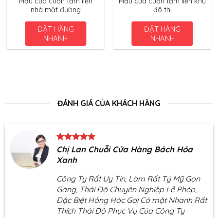
Mẫu cửa cuốn tấm liền
Mẫu cửa cuốn tấm liền khu
nhà mặt đường
đô thị
ĐẶT HÀNG
ĐẶT HÀNG
NHANH
NHANH
ĐÁNH GIÁ CỦA KHÁCH HÀNG
Chị Lan Chuỗi Cửa Hàng Bách Hóa
Xanh
Công Ty Rất Uy Tín, Làm Rất Tỷ Mỹ Gọn
Gàng, Thái Độ Chuyên Nghiệp Lễ Phép,
Đặc Biệt Hỏng Hóc Gọi Có mặt Nhanh Rất
Thích Thái Độ Phục Vụ Của Công Ty