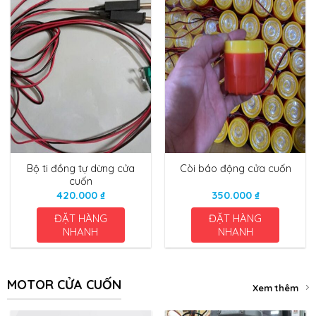
Bộ ti đồng tự dừng cửa
Còi báo động cửa cuốn
cuốn
420.000
₫
350.000
₫
ĐẶT HÀNG
ĐẶT HÀNG
NHANH
NHANH
MOTOR CỬA CUỐN
Xem thêm