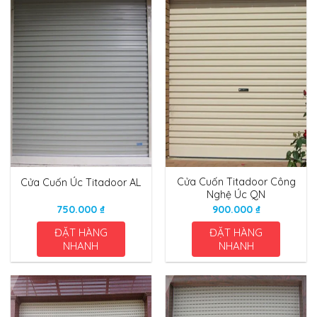
Cửa Cuốn Titadoor Công
Cửa Cuốn Úc Titadoor AL
Nghệ Úc QN
750.000
₫
900.000
₫
ĐẶT HÀNG
ĐẶT HÀNG
NHANH
NHANH