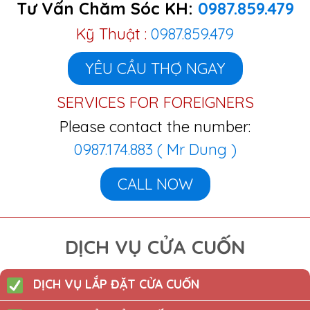
Tư Vấn Chăm Sóc KH:
0987.859.479
Kỹ Thuật :
0987.859.479
YÊU CẦU THỢ NGAY
SERVICES FOR FOREIGNERS
Please contact the number:
0987.174.883 ( Mr Dung )
CALL NOW
DỊCH VỤ CỬA CUỐN
DỊCH VỤ LẮP ĐẶT CỬA CUỐN