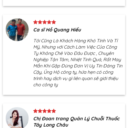
Ca sĩ Hồ Quang Hiếu
Tôi Cũng Là Khách Hàng Khó Tính Và Tỉ
Mỷ, Nhưng với Cách Làm Việc Của Công
Ty Không Chê Vào Đâu Được , Chuyên
Nghiệp Tận Tâm, Nhiệt Tình Quá, Rất May
Mắn Khi Gặp Đúng Đơn Vị Uy Tín Đáng Tin
Cậy, Ủng Hộ công ty, hứa hẹn có công
trình hay dịch vụ gì liên quan sẽ giới thiệu
cho công ty
Chị Đoan trang Quản Lý Chuỗi Thuốc
Tây Long Châu