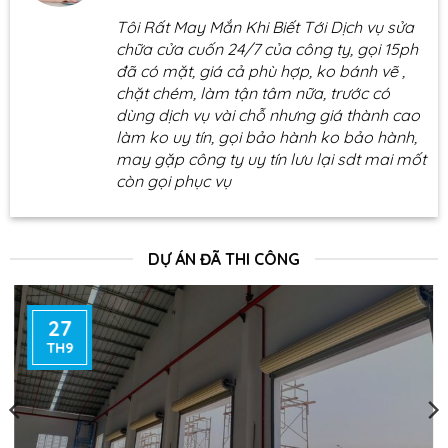
Tôi Rất May Mắn Khi Biết Tới Dịch vụ sửa
chữa cửa cuốn 24/7 của công ty, gọi 15ph
đã có mặt, giá cả phù hợp, ko bánh vẽ ,
chặt chém, làm tận tâm nữa, trước có
dùng dịch vụ vài chỗ nhưng giá thành cao
làm ko uy tín, gọi bảo hành ko bảo hành,
may gặp công ty uy tín lưu lại sdt mai mốt
còn gọi phục vụ
DỰ ÁN ĐÃ THI CÔNG
27
TH9