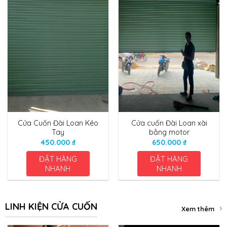
Cửa Cuốn Đài Loan Kéo
Cửa cuốn Đài Loan xài
Tay
bằng motor
450.000
₫
650.000
₫
ĐẶT HÀNG
ĐẶT HÀNG
NHANH
NHANH
LINH KIỆN CỬA CUỐN
Xem thêm