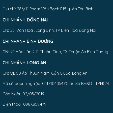
Địa chỉ: 286/11 Phạm Văn Bạch P.15 quận Tân Bình
CHI NHÁNH ĐỒNG NAI
CN: Bùi Văn Hoà , Long Bình, TP Biên Hoà Đồng Nai
CHI NHÁNH BÌNH DƯƠNG
CN: KP Hòa Lân 2, P. Thuận Giao, TX Thuận An Bình Dương
CHI NHÁNH LONG AN
CN: QL 50 Ấp Thuận Nam, Cần Giuộc ,Long An
Mã số doanh nghiệp: 0317104054 Được Sở KH&DT TP.HCM
Cấp Ngày 02/03/2019
Điện thoại: 0987.859.479