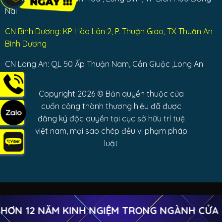
Nai
CN Bình Dương: KP Hòa Lân 2, P. Thuận Giao, TX Thuận An
Bình Dương
CN Long An: QL 50 Ấp Thuận Nam, Cần Giuộc ,Long An
Copyright 2026 © Bản quyền thuộc cửa
cuốn công thành thương hiệu đã được
đăng ký độc quyền tại cục sở hữu trí tuệ
việt nam, mọi sao chép đều vi phạm pháp
luật
N 12 NĂM KINH NGIỆM TRONG NGÀNH CỬA C
Copyright 2026 ©
Cửa cuốn Công Thành Trường Chinh