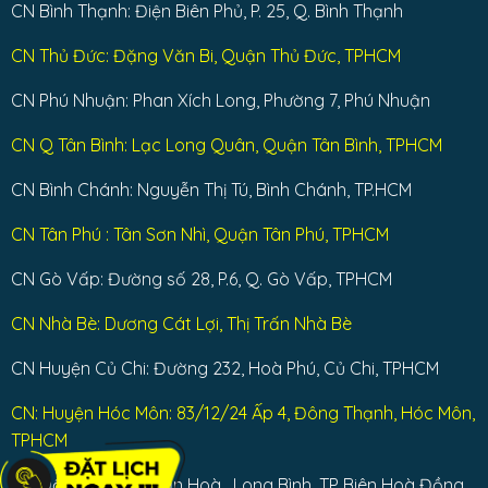
CN Bình Thạnh: Điện Biên Phủ, P. 25, Q. Bình Thạnh
CN Thủ Đức: Đặng Văn Bi, Quận Thủ Đức, TPHCM
CN Phú Nhuận: Phan Xích Long, Phường 7, Phú Nhuận
CN Q Tân Bình: Lạc Long Quân, Quận Tân Bình, TPHCM
CN Bình Chánh: Nguyễn Thị Tú, Bình Chánh, TP.HCM
CN Tân Phú : Tân Sơn Nhì, Quận Tân Phú, TPHCM
CN Gò Vấp: Đường số 28, P.6, Q. Gò Vấp, TPHCM
CN Nhà Bè: Dương Cát Lợi, Thị Trấn Nhà Bè
CN Huyện Củ Chi: Đường 232, Hoà Phú, Củ Chi, TPHCM
CN: Huyện Hóc Môn: 83/12/24 Ấp 4, Đông Thạnh, Hóc Môn,
TPHCM
CN Đồng Nai: Bùi Văn Hoà , Long Bình, TP Biên Hoà Đồng