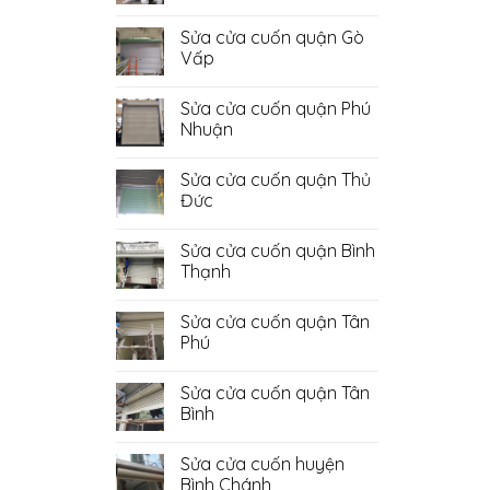
Không
có
Sửa cửa cuốn quận Gò
bình
luận
Vấp
ở
Sửa
Không
Cửa
có
Sửa cửa cuốn quận Phú
Cuốn
bình
Quận
luận
Nhuận
Bình
ở
Tân
Sửa
Không
cửa
có
Sửa cửa cuốn quận Thủ
cuốn
bình
quận
luận
Đức
Gò
ở
Vấp
Sửa
Không
cửa
có
Sửa cửa cuốn quận Bình
cuốn
bình
quận
luận
Thạnh
Phú
ở
Nhuận
Sửa
Không
cửa
có
Sửa cửa cuốn quận Tân
cuốn
bình
quận
luận
Phú
Thủ
ở
Đức
Sửa
Không
cửa
có
Sửa cửa cuốn quận Tân
cuốn
bình
quận
luận
Bình
Bình
ở
Thạnh
Sửa
Không
cửa
có
Sửa cửa cuốn huyện
cuốn
bình
quận
luận
Bình Chánh