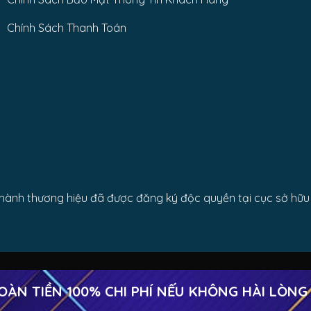
Chính Sách Thanh Toán
nh thương hiệu đã được đăng ký độc quyền tại cục sở hữu t
 TIỀN 100% CHI PHÍ NẾU KHÔNG HÀI LÒNG
Copyright 2026 ©
Cửa cuốn Công Thành Trường Chinh