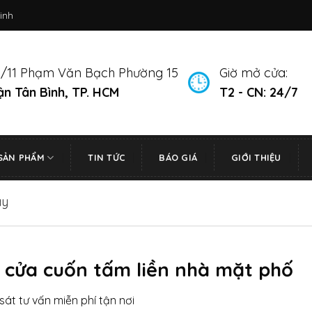
inh
/11 Phạm Văn Bạch Phường 15
Giờ mở cửa:
n Tân Bình, TP. HCM
T2 - CN: 24/7
SẢN PHẨM
TIN TỨC
BÁO GIÁ
GIỚI THIỆU
ay
 cửa cuốn tấm liền nhà mặt phố
sát tư vấn miễn phí tận nơi