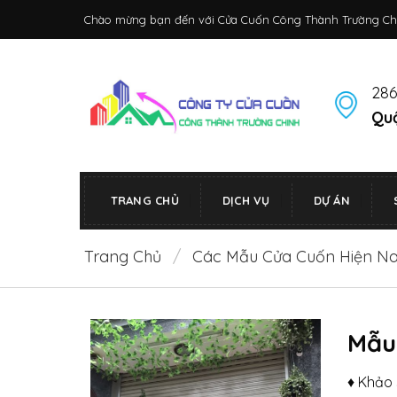
Bỏ
Chào mừng bạn đến với Cửa Cuốn Công Thành Trường Ch
qua
nội
dung
286
Quậ
TRANG CHỦ
DỊCH VỤ
DỰ ÁN
Trang Chủ
/
Các Mẫu Cửa Cuốn Hiện N
Mẫu
♦ Khảo 