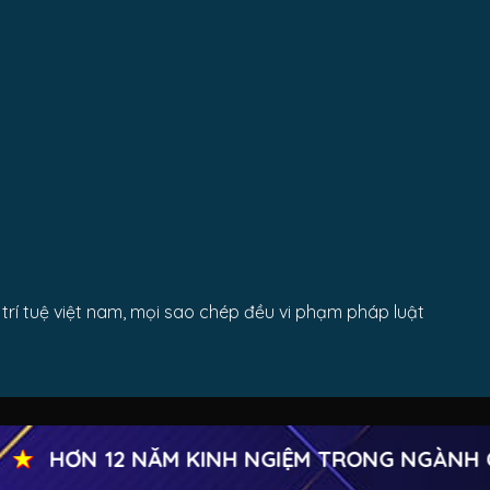
rí tuệ việt nam, mọi sao chép đều vi phạm pháp luật
★
HƠN 12 NĂM KINH NGIỆM TRONG NGÀNH CỬ