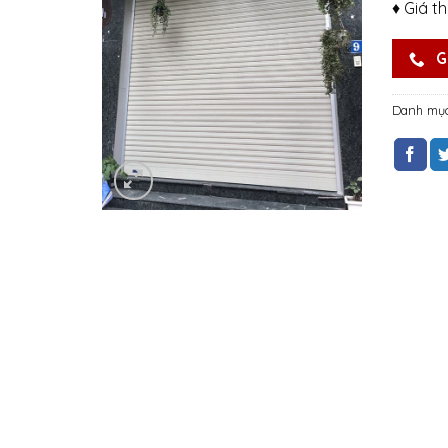
♦ Giá t
G
Danh mụ