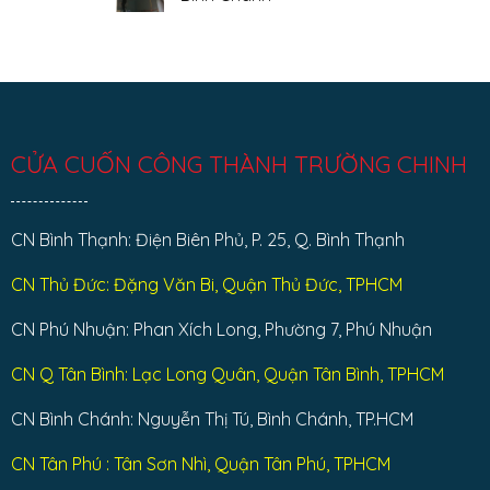
Tân
ở
Phú
Sửa
Không
cửa
có
cuốn
bình
quận
luận
Tân
ở
Bình
Sửa
cửa
cuốn
huyện
Bình
CỬA CUỐN CÔNG THÀNH TRƯỜNG CHINH
Chánh
CN Bình Thạnh: Điện Biên Phủ, P. 25, Q. Bình Thạnh
CN Thủ Đức: Đặng Văn Bi, Quận Thủ Đức, TPHCM
CN Phú Nhuận: Phan Xích Long, Phường 7, Phú Nhuận
CN Q Tân Bình: Lạc Long Quân, Quận Tân Bình, TPHCM
CN Bình Chánh: Nguyễn Thị Tú, Bình Chánh, TP.HCM
CN Tân Phú : Tân Sơn Nhì, Quận Tân Phú, TPHCM