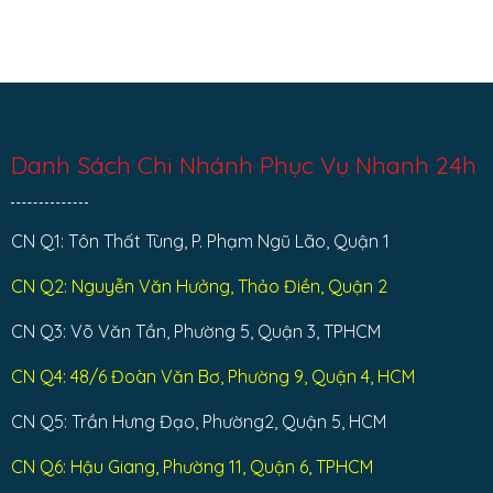
Danh Sách Chi Nhánh Phục Vụ Nhanh 24h
CN Q1: Tôn Thất Tùng, P. Phạm Ngũ Lão, Quận 1
CN Q2: Nguyễn Văn Hưởng, Thảo Điền, Quận 2
CN Q3: Võ Văn Tần, Phường 5, Quận 3, TPHCM
CN Q4: 48/6 Đoàn Văn Bơ, Phường 9, Quận 4, HCM
CN Q5: Trần Hưng Đạo, Phường2, Quận 5, HCM
CN Q6: Hậu Giang, Phường 11, Quận 6, TPHCM