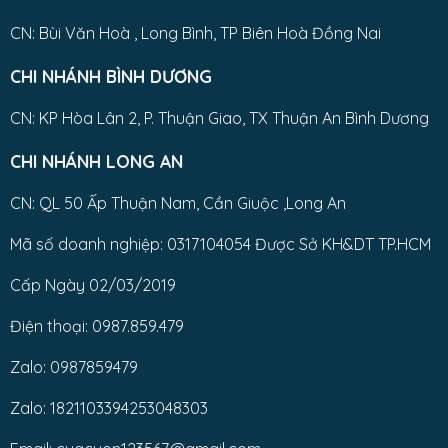
CN: Bùi Văn Hoà , Long Bình, TP Biên Hoà Đồng Nai
CHI NHÁNH BÌNH DƯƠNG
CN: KP Hòa Lân 2, P. Thuận Giao, TX Thuận An Bình Dương
CHI NHÁNH LONG AN
CN: QL 50 Ấp Thuận Nam, Cần Giuộc ,Long An
Mã số doanh nghiệp: 0317104054 Được Sở KH&DT TP.HCM
Cấp Ngày 02/03/2019
Điện thoại: 0987.859.479
Zalo: 0987859479
Zalo: 1821103394253048303