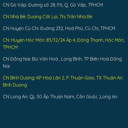
CN Gò Vấp: Đường số 28, P.6, Q. Gò Vấp, TPHCM
CN Nhà Bè: Dương Cát Lợi, Thị Trấn Nhà Bè
CN Huyện Củ Chi: Đường 232, Hoà Phú, Củ Chi, TPHCM
CN: Huyện Hóc Môn: 83/12/24 Ấp 4, Đông Thạnh, Hóc Môn,
TPHCM
CN Đồng Nai: Bùi Văn Hoà , Long Bình, TP Biên Hoà Đồng
Nai
CN Bình Dương: KP Hòa Lân 2, P. Thuận Giao, TX Thuận An
Bình Dương
CN Long An: QL 50 Ấp Thuận Nam, Cần Giuộc ,Long An