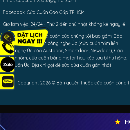
Email: cuacuon123567@gmail.com
Facebook: Cửa Cuốn Cao Cấp TPHCM
Giờ làm việc: 24/24 - Thứ 2 đến chủ nhật không kể ngày lễ
Dịch vụ sửa chữa cửa cuốn của chúng tôi bao gồm: Bảo
trì các loại cửa cuốn công nghệ Úc (cửa cuốn tấm liền
công nghệ Úc của Austdoor, Smartdoor, Newdoor), Cửa
cuốn nhôm, cửa cuốn bằng motor hay kéo tay bị hư hỏng,
cửa cuốn Úc. Địa chỉ gọi để sửa cửa cuốn gần nhất.
Copyright 2026 © Bản quyền thuộc cửa cuốn công thà
★
HOÀN