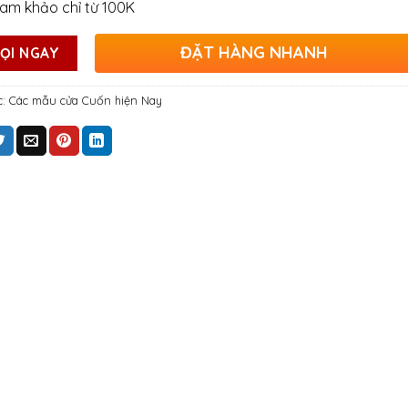
ham khảo chỉ từ 100K
ĐẶT HÀNG NHANH
ỌI NGAY
c:
Các mẫu cửa Cuốn hiện Nay