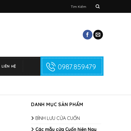
Tìm
kiếm:
0987.859.479
LIÊN HỆ
DANH MỤC SẢN PHẨM
BÌNH LƯU CỬA CUỐN
Các mẫu cửa Cuốn hiện Nay