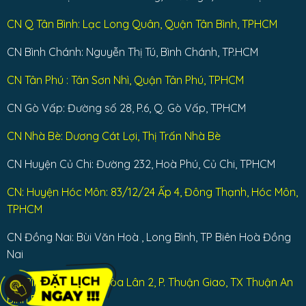
CN Q Tân Bình: Lạc Long Quân, Quận Tân Bình, TPHCM
CN Bình Chánh: Nguyễn Thị Tú, Bình Chánh, TP.HCM
CN Tân Phú : Tân Sơn Nhì, Quận Tân Phú, TPHCM
CN Gò Vấp: Đường số 28, P.6, Q. Gò Vấp, TPHCM
CN Nhà Bè: Dương Cát Lợi, Thị Trấn Nhà Bè
CN Huyện Củ Chi: Đường 232, Hoà Phú, Củ Chi, TPHCM
CN: Huyện Hóc Môn: 83/12/24 Ấp 4, Đông Thạnh, Hóc Môn,
TPHCM
CN Đồng Nai: Bùi Văn Hoà , Long Bình, TP Biên Hoà Đồng
Nai
CN Bình Dương: KP Hòa Lân 2, P. Thuận Giao, TX Thuận An
Bình Dương