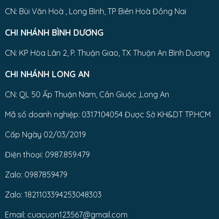
CN: Bùi Văn Hoà , Long Bình, TP Biên Hoà Đồng Nai
CHI NHÁNH BÌNH DƯƠNG
CN: KP Hòa Lân 2, P. Thuận Giao, TX Thuận An Bình Dương
CHI NHÁNH LONG AN
CN: QL 50 Ấp Thuận Nam, Cần Giuộc ,Long An
Mã số doanh nghiệp: 0317104054 Được Sở KH&DT TP.HCM
Cấp Ngày 02/03/2019
Điện thoại: 0987.859.479
Zalo: 0987859479
Zalo: 1821103394253048303
Email: cuacuon123567@gmail.com