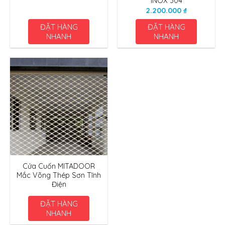
INOX 304
2.200.000
₫
ĐẶT HÀNG
ĐẶT HÀNG
NHANH
NHANH
Cửa Cuốn MITADOOR
Mắc Võng Thép Sơn Tĩnh
Điện
ĐẶT HÀNG
NHANH