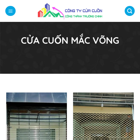
Bỏ
qua
nội
dung
CỬA CUỐN MẮC VÕNG