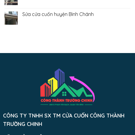
Thạnh
Sửa
Không
cửa
có
cuốn
bình
quận
luận
Sửa cửa cuốn huyện Bình Chánh
Tân
ở
Phú
Sửa
Không
cửa
có
cuốn
bình
quận
luận
Tân
ở
Bình
Sửa
cửa
cuốn
huyện
Bình
Chánh
CÔNG TY TNHH SX TM CỬA CUỐN CÔNG THÀNH
TRƯỜNG CHINH