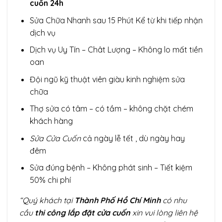
cuốn 24h
Sửa Chữa Nhanh sau 15 Phút Kể từ khi tiếp nhận
dịch vụ
Dịch vụ Uy Tín – Chât Lượng – Không lo mất tiền
oan
Đội ngũ kỹ thuật viên giàu kinh nghiệm sửa
chữa
Thợ sửa có tâm – có tầm – không chặt chém
khách hàng
Sửa Cửa Cuốn
cả ngày lễ tết , dù ngày hay
đêm
Sửa đúng bệnh – Không phát sinh – Tiết kiệm
50% chi phí
“Quý khách tại
Thành Phố Hồ Chí Minh
có nhu
cầu
thi công lắp đặt cửa cuốn
xin vui lòng liên hệ