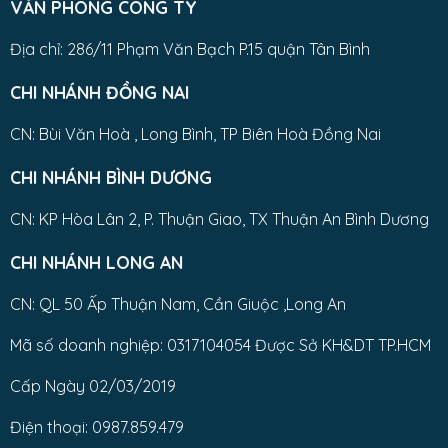
VĂN PHÒNG CÔNG TY
Địa chỉ: 286/11 Phạm Văn Bạch P.15 quận Tân Bình
CHI NHÁNH ĐỒNG NAI
CN: Bùi Văn Hoà , Long Bình, TP Biên Hoà Đồng Nai
CHI NHÁNH BÌNH DƯƠNG
CN: KP Hòa Lân 2, P. Thuận Giao, TX Thuận An Bình Dương
CHI NHÁNH LONG AN
CN: QL 50 Ấp Thuận Nam, Cần Giuộc ,Long An
Mã số doanh nghiệp: 0317104054 Được Sở KH&DT TP.HCM
Cấp Ngày 02/03/2019
Điện thoại: 0987.859.479