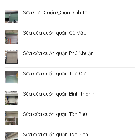
Sửa Cửa Cuốn Quận Bình Tân
Không
có
bình
luận
Sửa cửa cuốn quận Gò Vấp
ở
Sửa
Không
Cửa
có
Cuốn
bình
Quận
luận
Sửa cửa cuốn quận Phú Nhuận
Bình
ở
Tân
Sửa
Không
cửa
có
cuốn
bình
quận
luận
Sửa cửa cuốn quận Thủ Đức
Gò
ở
Vấp
Sửa
Không
cửa
có
cuốn
bình
quận
luận
Sửa cửa cuốn quận Bình Thạnh
Phú
ở
Nhuận
Sửa
Không
cửa
có
cuốn
bình
quận
luận
Sửa cửa cuốn quận Tân Phú
Thủ
ở
Đức
Sửa
Không
cửa
có
cuốn
bình
quận
luận
Sửa cửa cuốn quận Tân Bình
Bình
ở