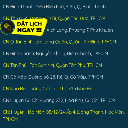
CN Bình Thạnh: Điện Biên Phủ, P. 25, Q. Bình Thạnh
CN Thủ Đức: Đặng Văn Bi, Quận Thủ Đức, TPHCM
CN Phú Nhuận: Phan Xích Long, Phường 7, Phú Nhuận
CN Q Tân Bình: Lạc Long Quân, Quận Tân Bình, TPHCM
CN Bình Chánh: Nguyễn Thị Tú, Bình Chánh, TP.HCM
CN Tân Phú : Tân Sơn Nhì, Quận Tân Phú, TPHCM
CN Gò Vấp: Đường số 28, P.6, Q. Gò Vấp, TPHCM
CN Nhà Bè: Dương Cát Lợi, Thị Trấn Nhà Bè
CN Huyện Củ Chi: Đường 232, Hoà Phú, Củ Chi, TPHCM
CN: Huyện Hóc Môn: 83/12/24 Ấp 4, Đông Thạnh, Hóc Môn,
TPHCM