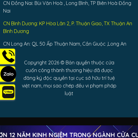
CN Đồng Nai: Bùi Văn Hoà , Long Bình, TP Biên Hoà Đồng
Nai
CN Bình Dương: KP Hòa Lân 2, P. Thuận Giao, TX Thuận An
Bình Dương
CN Long An: QL 50 Ấp Thuận Nam, Cần Giuộc ,Long An
Copyright 2026 © Bản quyền thuộc cửa
cuốn công thành thương hiệu đã được
đăng ký độc quyền tại cục sở hữu trí tuệ
việt nam, mọi sao chép đều vi phạm pháp
luật
2 NĂM KINH NGIỆM TRONG NGÀNH CỬA CUỐN
Copyright 2026 ©
Cửa cuốn Công Thành Trường Chinh