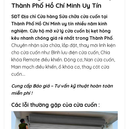
Thành Phố Hồ Chí Minh Uy Tín
SĐT Địa chỉ Cửa hàng Sửa chữa cửa cuốn tại
Thành Phố Hồ Chí Minh uy tín nhiều năm kinh
nghiệm. Cứu hộ mở xử lý cửa cuốn bị kẹt hỏng
kêu nhanh chóng giá rẻ nhất trong Thành Phố
.
Chuyên nhận sửa chữa, lắp đặt, thay mới linh kiện
cho cửa cuốn như: Bình lưu điện cửa cuốn, Chìa
khóa Remote điều khiển. Động cơ, Nan cửa cuốn,
Main mạch điều khiển, ổ khóa cơ, thay cót cửa
cuốn….
Cung cấp Báo giá – Tư vấn kỹ thuật hoàn toàn
miễn phí !
Các lỗi thường gặp của cửa cuốn :