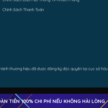
Chính Sách Thanh Toán
nh thương hiệu đã được đăng ký độc quyền tại cục sở hữu t
TIỀN 100% CHI PHÍ NẾU KHÔNG HÀI LÒNG
★
Copyright 2026 ©
Cửa cuốn Công Thành Trường Chinh