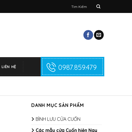
Tìm
kiếm:
0987.859.479
LIÊN HỆ
DANH MỤC SẢN PHẨM
BÌNH LƯU CỬA CUỐN
Các mẫu cửa Cuốn hiện Nay