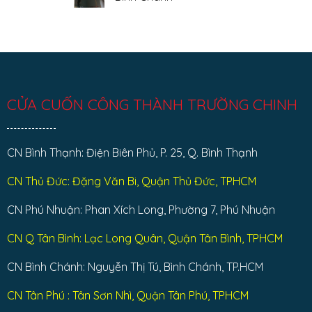
Tân
ở
Phú
Sửa
Không
cửa
có
cuốn
bình
quận
luận
Tân
ở
Bình
Sửa
cửa
cuốn
huyện
Bình
CỬA CUỐN CÔNG THÀNH TRƯỜNG CHINH
Chánh
CN Bình Thạnh: Điện Biên Phủ, P. 25, Q. Bình Thạnh
CN Thủ Đức: Đặng Văn Bi, Quận Thủ Đức, TPHCM
CN Phú Nhuận: Phan Xích Long, Phường 7, Phú Nhuận
CN Q Tân Bình: Lạc Long Quân, Quận Tân Bình, TPHCM
CN Bình Chánh: Nguyễn Thị Tú, Bình Chánh, TP.HCM
CN Tân Phú : Tân Sơn Nhì, Quận Tân Phú, TPHCM