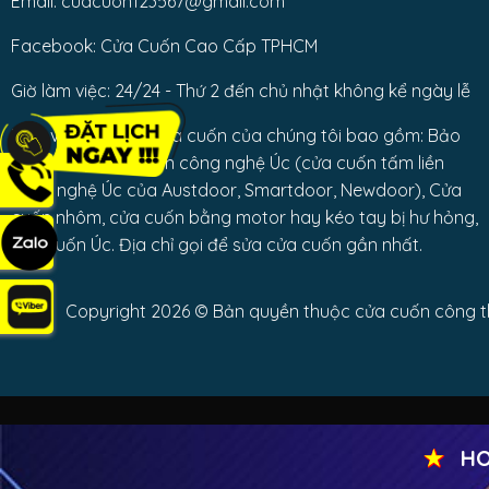
Email: cuacuon123567@gmail.com
Facebook: Cửa Cuốn Cao Cấp TPHCM
Giờ làm việc: 24/24 - Thứ 2 đến chủ nhật không kể ngày lễ
Dịch vụ sửa chữa cửa cuốn của chúng tôi bao gồm: Bảo
trì các loại cửa cuốn công nghệ Úc (cửa cuốn tấm liền
công nghệ Úc của Austdoor, Smartdoor, Newdoor), Cửa
cuốn nhôm, cửa cuốn bằng motor hay kéo tay bị hư hỏng,
cửa cuốn Úc. Địa chỉ gọi để sửa cửa cuốn gần nhất.
Copyright 2026 © Bản quyền thuộc cửa cuốn công thà
★
HOÀN 