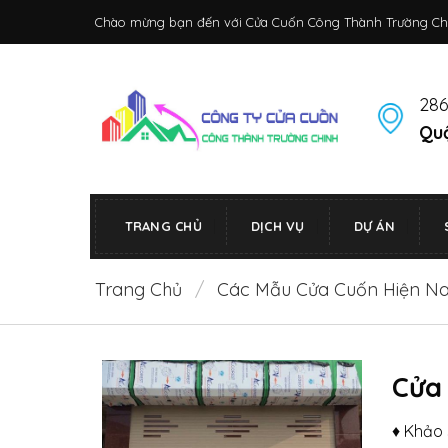
Bỏ
Chào mừng bạn đến với Cửa Cuốn Công Thành Trường Ch
qua
nội
dung
286
Quậ
TRANG CHỦ
DỊCH VỤ
DỰ ÁN
Trang Chủ
/
Các Mẫu Cửa Cuốn Hiện N
Cửa
♦ Khảo 