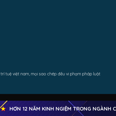
rí tuệ việt nam, mọi sao chép đều vi phạm pháp luật
HƠN 12 NĂM KINH NGIỆM TRONG NGÀNH CỬ