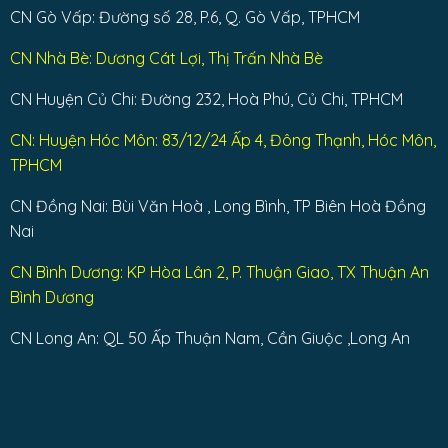
CN Gò Vấp: Đường số 28, P.6, Q. Gò Vấp, TPHCM
CN Nhà Bè: Dương Cát Lợi, Thị Trấn Nhà Bè
CN Huyện Củ Chi: Đường 232, Hoà Phú, Củ Chi, TPHCM
CN: Huyện Hóc Môn: 83/12/24 Ấp 4, Đông Thạnh, Hóc Môn,
TPHCM
CN Đồng Nai: Bùi Văn Hoà , Long Bình, TP Biên Hoà Đồng
Nai
CN Bình Dương: KP Hòa Lân 2, P. Thuận Giao, TX Thuận An
Bình Dương
CN Long An: QL 50 Ấp Thuận Nam, Cần Giuộc ,Long An