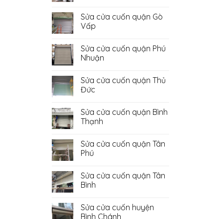
Không
có
Sửa cửa cuốn quận Gò
bình
luận
Vấp
ở
Sửa
Không
Cửa
có
Sửa cửa cuốn quận Phú
Cuốn
bình
Quận
luận
Nhuận
Bình
ở
Tân
Sửa
Không
cửa
có
Sửa cửa cuốn quận Thủ
cuốn
bình
quận
luận
Đức
Gò
ở
Vấp
Sửa
Không
cửa
có
Sửa cửa cuốn quận Bình
cuốn
bình
quận
luận
Thạnh
Phú
ở
Nhuận
Sửa
Không
cửa
có
Sửa cửa cuốn quận Tân
cuốn
bình
quận
luận
Phú
Thủ
ở
Đức
Sửa
Không
cửa
có
Sửa cửa cuốn quận Tân
cuốn
bình
quận
luận
Bình
Bình
ở
Thạnh
Sửa
Không
cửa
có
Sửa cửa cuốn huyện
cuốn
bình
quận
luận
Bình Chánh