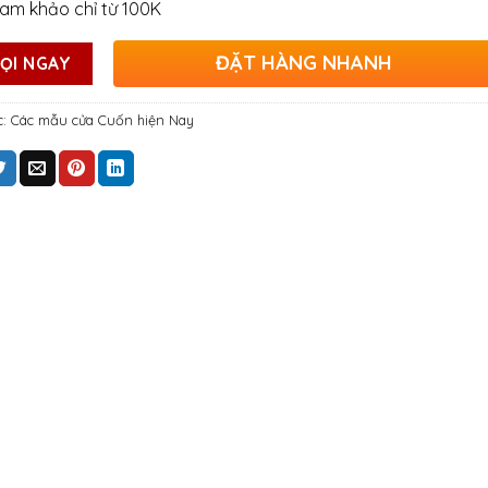
ham khảo chỉ từ 100K
ĐẶT HÀNG NHANH
ỌI NGAY
c:
Các mẫu cửa Cuốn hiện Nay