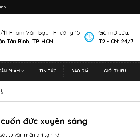
inh
/11 Phạm Văn Bạch Phường 15
Giờ mở cửa:
n Tân Bình, TP. HCM
T2 - CN: 24/7
SẢN PHẨM
TIN TỨC
BÁO GIÁ
GIỚI THIỆU
ay
 cuốn đức xuyên sáng
sát tư vấn miễn phí tận nơi