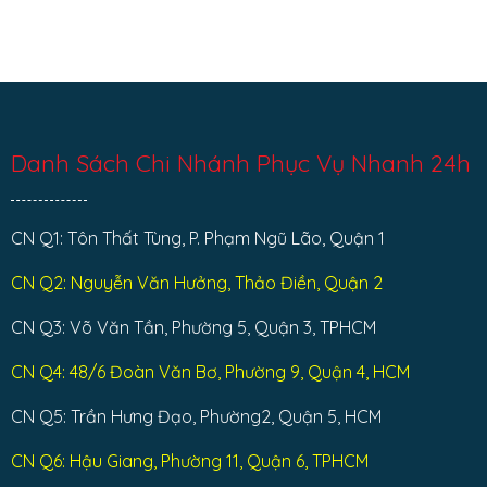
Danh Sách Chi Nhánh Phục Vụ Nhanh 24h
CN Q1: Tôn Thất Tùng, P. Phạm Ngũ Lão, Quận 1
CN Q2: Nguyễn Văn Hưởng, Thảo Điền, Quận 2
CN Q3: Võ Văn Tần, Phường 5, Quận 3, TPHCM
CN Q4: 48/6 Đoàn Văn Bơ, Phường 9, Quận 4, HCM
CN Q5: Trần Hưng Đạo, Phường2, Quận 5, HCM
CN Q6: Hậu Giang, Phường 11, Quận 6, TPHCM