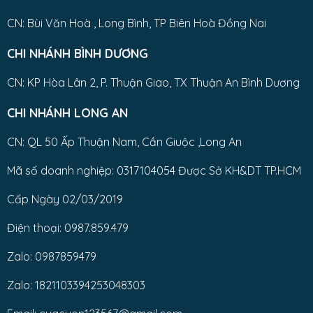
CN: Bùi Văn Hoà , Long Bình, TP Biên Hoà Đồng Nai
CHI NHÁNH BÌNH DƯƠNG
CN: KP Hòa Lân 2, P. Thuận Giao, TX Thuận An Bình Dương
CHI NHÁNH LONG AN
CN: QL 50 Ấp Thuận Nam, Cần Giuộc ,Long An
Mã số doanh nghiệp: 0317104054 Được Sở KH&DT TP.HCM
Cấp Ngày 02/03/2019
Điện thoại: 0987.859.479
Zalo: 0987859479
Zalo: 1821103394253048303