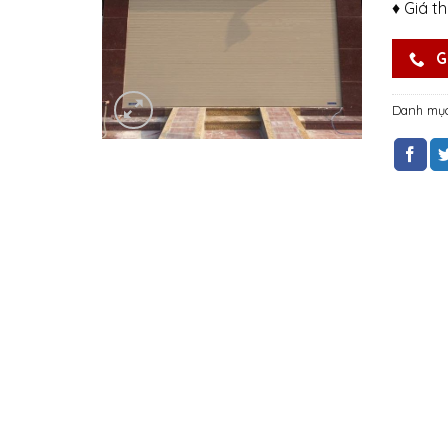
♦ Giá t
G
Danh mụ