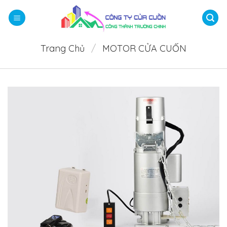
Bỏ
qua
nội
dung
Trang Chủ
/
MOTOR CỬA CUỐN