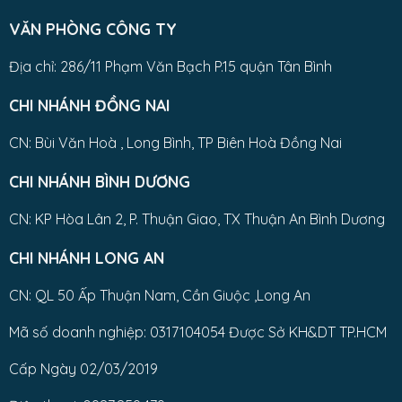
VĂN PHÒNG CÔNG TY
Địa chỉ: 286/11 Phạm Văn Bạch P.15 quận Tân Bình
CHI NHÁNH ĐỒNG NAI
CN: Bùi Văn Hoà , Long Bình, TP Biên Hoà Đồng Nai
CHI NHÁNH BÌNH DƯƠNG
CN: KP Hòa Lân 2, P. Thuận Giao, TX Thuận An Bình Dương
CHI NHÁNH LONG AN
CN: QL 50 Ấp Thuận Nam, Cần Giuộc ,Long An
Mã số doanh nghiệp: 0317104054 Được Sở KH&DT TP.HCM
Cấp Ngày 02/03/2019