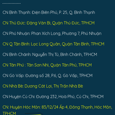
CN Bình Thạnh: Điện Biên Phủ, P. 25, Q. Bình Thạnh
CN Thủ Đức: Đặng Văn Bi, Quận Thủ Đức, TPHCM
CN Phú Nhuận: Phan Xích Long, Phường 7, Phú Nhuận
CN Q Tân Bình: Lạc Long Quân, Quận Tân Bình, TPHCM
CN Bình Chánh: Nguyễn Thị Tú, Bình Chánh, TP.HCM
CN Tân Phú : Tân Sơn Nhì, Quận Tân Phú, TPHCM
CN Gò Vấp: Đường số 28, P.6, Q. Gò Vấp, TPHCM
CN Nhà Bè: Dương Cát Lợi, Thị Trấn Nhà Bè
CN Huyện Củ Chi: Đường 232, Hoà Phú, Củ Chi, TPHCM
CN: Huyện Hóc Môn: 83/12/24 Ấp 4, Đông Thạnh, Hóc Môn,
TPHCM