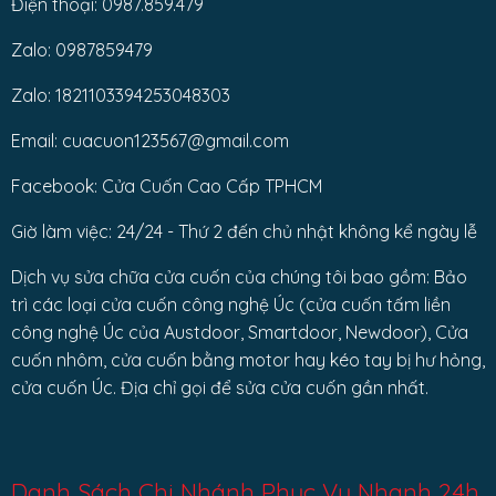
Điện thoại: 0987.859.479
Zalo: 0987859479
Zalo: 1821103394253048303
Email: cuacuon123567@gmail.com
Facebook: Cửa Cuốn Cao Cấp TPHCM
Giờ làm việc: 24/24 - Thứ 2 đến chủ nhật không kể ngày lễ
Dịch vụ sửa chữa cửa cuốn của chúng tôi bao gồm: Bảo
trì các loại cửa cuốn công nghệ Úc (cửa cuốn tấm liền
công nghệ Úc của Austdoor, Smartdoor, Newdoor), Cửa
cuốn nhôm, cửa cuốn bằng motor hay kéo tay bị hư hỏng,
cửa cuốn Úc. Địa chỉ gọi để sửa cửa cuốn gần nhất.
Danh Sách Chi Nhánh Phục Vụ Nhanh 24h