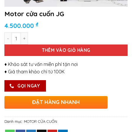
Motor cửa cuốn JG
₫
4.500.000
Số lượng
THÊM VÀO GIỎ HÀNG
♦ Khảo sát tư vấn miễn phí tận nơi
♦ Giá tham khảo chỉ từ 100K
GỌI NGAY
ĐẶT HÀNG NHANH
Danh mục:
MOTOR CỬA CUỐN