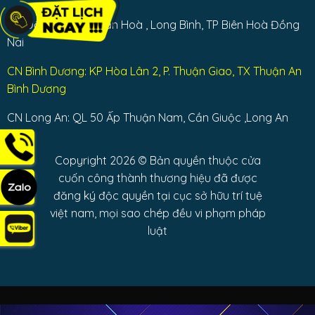
CN Đồng Nai: Bùi Văn Hoà , Long Bình, TP Biên Hoà Đồng
Nai
CN Bình Dương: KP Hòa Lân 2, P. Thuận Giao, TX Thuận An
Bình Dương
CN Long An: QL 50 Ấp Thuận Nam, Cần Giuộc ,Long An
Copyright 2026 © Bản quyền thuộc cửa
cuốn công thành thương hiệu đã được
đăng ký độc quyền tại cục sở hữu trí tuệ
việt nam, mọi sao chép đều vi phạm pháp
luật