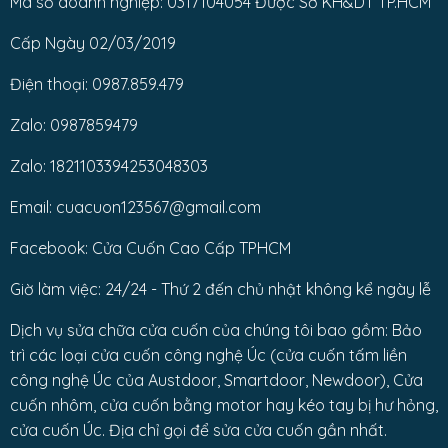
Mã số doanh nghiệp: 0317104054 Được Sở KH&DT TP.HCM
Cấp Ngày 02/03/2019
Điện thoại: 0987.859.479
Zalo: 0987859479
Zalo: 1821103394253048303
Email: cuacuon123567@gmail.com
Facebook: Cửa Cuốn Cao Cấp TPHCM
Giờ làm việc: 24/24 - Thứ 2 đến chủ nhật không kể ngày lễ
Dịch vụ sửa chữa cửa cuốn của chúng tôi bao gồm: Bảo
trì các loại cửa cuốn công nghệ Úc (cửa cuốn tấm liền
công nghệ Úc của Austdoor, Smartdoor, Newdoor), Cửa
cuốn nhôm, cửa cuốn bằng motor hay kéo tay bị hư hỏng,
cửa cuốn Úc. Địa chỉ gọi để sửa cửa cuốn gần nhất.