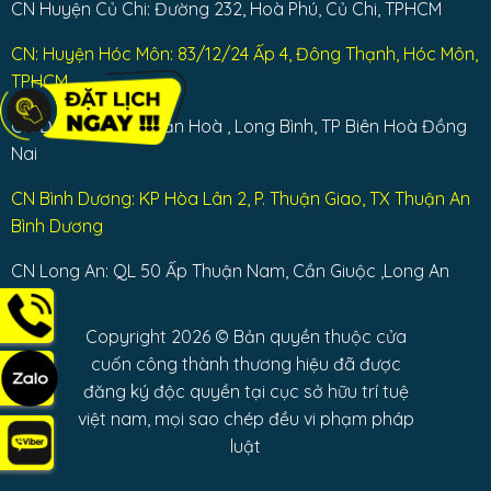
CN Huyện Củ Chi: Đường 232, Hoà Phú, Củ Chi, TPHCM
CN: Huyện Hóc Môn: 83/12/24 Ấp 4, Đông Thạnh, Hóc Môn,
TPHCM
CN Đồng Nai: Bùi Văn Hoà , Long Bình, TP Biên Hoà Đồng
Nai
CN Bình Dương: KP Hòa Lân 2, P. Thuận Giao, TX Thuận An
Bình Dương
CN Long An: QL 50 Ấp Thuận Nam, Cần Giuộc ,Long An
Copyright 2026 © Bản quyền thuộc cửa
cuốn công thành thương hiệu đã được
đăng ký độc quyền tại cục sở hữu trí tuệ
việt nam, mọi sao chép đều vi phạm pháp
luật