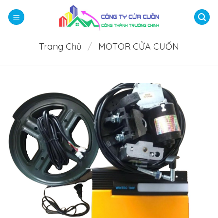
Bỏ
qua
nội
dung
Trang Chủ
/
MOTOR CỬA CUỐN