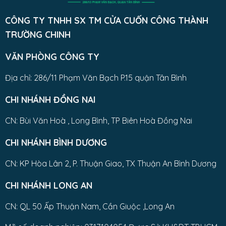
CÔNG TY TNHH SX TM CỬA CUỐN CÔNG THÀNH
TRƯỜNG CHINH
VĂN PHÒNG CÔNG TY
Địa chỉ: 286/11 Phạm Văn Bạch P.15 quận Tân Bình
CHI NHÁNH ĐỒNG NAI
CN: Bùi Văn Hoà , Long Bình, TP Biên Hoà Đồng Nai
CHI NHÁNH BÌNH DƯƠNG
CN: KP Hòa Lân 2, P. Thuận Giao, TX Thuận An Bình Dương
CHI NHÁNH LONG AN
CN: QL 50 Ấp Thuận Nam, Cần Giuộc ,Long An