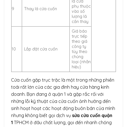
lá cửa
phụ thuộc
9
Thay lá cửa cuốn
vào số
lượng lá
cần thay
Giá báo
trực tiếp
theo giá
công ty
10
Lắp đặt cửa cuốn
tùy theo
chủng
loại (nhãn
hiệu)
Cửa cuốn gặp trục trặc là một trong những phiền
toái rất lớn của các gia đình hay cửa hàng kinh
doanh. Bạn đang ở quận 1 và gặp rắc rối với
những lỗi kỹ thuật của cửa cuốn ảnh hưởng đến
sinh hoạt hoạt các hoạt động buôn bán của mình
nhưng không biết gọi dịch vụ
sửa cửa cuốn quận
1
TPHCM ở đâu chất lượng, gọi đến nhanh chóng