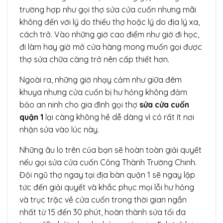
trường hợp như gọi thợ sửa cửa cuốn nhưng mãi
không đến với lý do thiếu thợ hoặc lý do địa lý xa,
cách trở. Vào những giờ cao điểm như giờ đi học,
đi làm hay giờ mở cửa hàng mong muốn gọi được
thợ sửa chữa càng trở nên cấp thiết hơn.
Ngoài ra, những giờ nhạy cảm như giữa đêm
khuya nhưng cửa cuốn bị hư hỏng không đảm
bảo an ninh cho gia đình gọi thợ
sửa cửa cuốn
quận 1
lại càng không hề dễ dàng vì có rất ít nơi
nhận sửa vào lúc này.
Những âu lo trên của bạn sẽ hoàn toàn giải quyết
nếu gọi sửa cửa cuốn Công Thành Trường Chinh.
Đội ngũ thợ ngay tại địa bàn quận 1 sẽ ngay lập
tức đến giải quyết và khắc phục mọi lỗi hư hỏng
và trục trặc về cửa cuốn trong thời gian ngắn
nhất từ 15 đến 30 phút, hoàn thành sửa tối đa