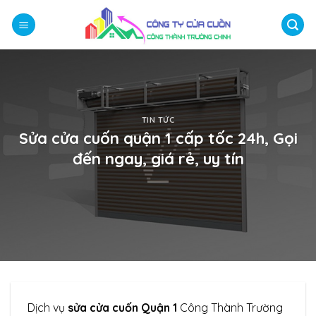
Bỏ
qua
nội
dung
TIN TỨC
Sửa cửa cuốn quận 1 cấp tốc 24h, Gọi
đến ngay, giá rẻ, uy tín
Dịch vụ
sửa cửa cuốn Quận 1
Công Thành Trường