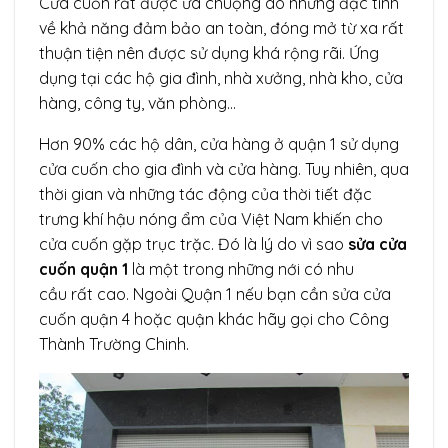
Cửa cuốn rất được ưa chuộng do những đặc tính
về khả năng đảm bảo an toàn, đóng mở từ xa rất
thuận tiện nên được sử dụng khá rộng rãi. Ứng
dụng tại các hộ gia đình, nhà xưởng, nhà kho, cửa
hàng, công ty, văn phòng…
Hơn 90% các hộ dân, cửa hàng ở quận 1 sử dụng
cửa cuốn cho gia đình và cửa hàng. Tuy nhiên, qua
thời gian và những tác động của thời tiết đặc
trưng khí hậu nóng ẩm của Việt Nam khiến cho
cửa cuốn gặp trục trặc. Đó là lý do vì sao
sửa cửa
cuốn quận 1
là một trong những nới có nhu
cầu rất cao. Ngoài Quận 1 nếu bạn cần sửa cửa
cuốn quận 4 hoặc quận khác hãy gọi cho Công
Thành Trường Chinh.