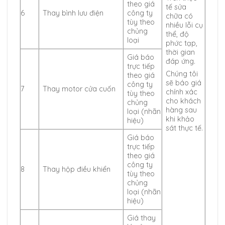
theo giá
tế sửa
6
Thay bình lưu điện
công ty
chữa có
tùy theo
nhiều lỗi cụ
chủng
thể, độ
loại
phức tạp,
thời gian
Giá báo
đáp ứng.
trực tiếp
Chúng tôi
theo giá
sẽ báo giá
công ty
7
Thay motor cửa cuốn
chính xác
tùy theo
cho khách
chủng
hàng sau
loại (nhãn
khi khảo
hiệu)
sát thực tế.
Giá báo
trực tiếp
theo giá
công ty
8
Thay hộp điều khiển
tùy theo
chủng
loại (nhãn
hiệu)
Giá thay