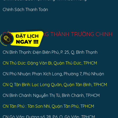
Chính Sách Thanh Toán
CỬA CUỐN CÔNG THÀNH TRƯỜNG CHINH
CN Bình Thạnh: Điện Biên Phủ, P. 25, Q. Bình Thạnh
CN Thủ Đức: Đặng Văn Bi, Quận Thủ Đức, TPHCM
CN Phú Nhuận: Phan Xích Long, Phường 7, Phú Nhuận
CN Q Tân Bình: Lạc Long Quân, Quận Tân Bình, TPHCM
CN Bình Chánh: Nguyễn Thị Tú, Bình Chánh, TP.HCM
CN Tân Phú : Tân Sơn Nhì, Quận Tân Phú, TPHCM
CN Gò Vấp: Đường số 28, P.6, Q. Gò Vấp, TPHCM