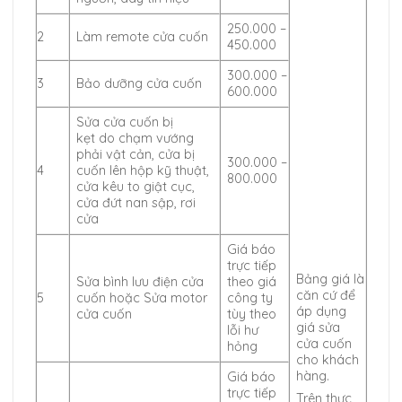
250.000 –
2
Làm remote cửa cuốn
450.000
300.000 –
3
Bảo dưỡng cửa cuốn
600.000
Sửa cửa cuốn bị
kẹt do chạm vướng
phải vật cản, cửa bị
300.000 –
4
cuốn lên hộp kỹ thuật,
800.000
cửa kêu to giật cục,
cửa đứt nan sập, rơi
cửa
Giá báo
trực tiếp
Bảng giá là
Sửa bình lưu điện cửa
theo giá
căn cứ để
5
cuốn hoặc Sửa motor
công ty
áp dụng
cửa cuốn
tùy theo
giá sửa
lỗi hư
cửa cuốn
hỏng
cho khách
hàng.
Giá báo
trực tiếp
Trên thực