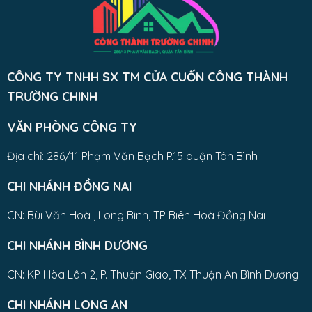
CÔNG TY TNHH SX TM CỬA CUỐN CÔNG THÀNH
TRƯỜNG CHINH
VĂN PHÒNG CÔNG TY
Địa chỉ: 286/11 Phạm Văn Bạch P.15 quận Tân Bình
CHI NHÁNH ĐỒNG NAI
CN: Bùi Văn Hoà , Long Bình, TP Biên Hoà Đồng Nai
CHI NHÁNH BÌNH DƯƠNG
CN: KP Hòa Lân 2, P. Thuận Giao, TX Thuận An Bình Dương
CHI NHÁNH LONG AN