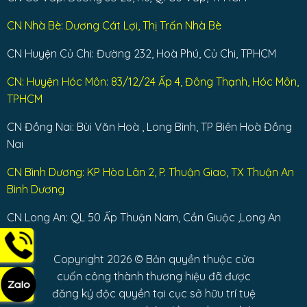
CN Nhà Bè: Dương Cát Lợi, Thị Trấn Nhà Bè
CN Huyện Củ Chi: Đường 232, Hoà Phú, Củ Chi, TPHCM
CN: Huyện Hóc Môn: 83/12/24 Ấp 4, Đông Thạnh, Hóc Môn,
TPHCM
CN Đồng Nai: Bùi Văn Hoà , Long Bình, TP Biên Hoà Đồng
Nai
CN Bình Dương: KP Hòa Lân 2, P. Thuận Giao, TX Thuận An
Bình Dương
CN Long An: QL 50 Ấp Thuận Nam, Cần Giuộc ,Long An
Copyright 2026 © Bản quyền thuộc cửa
cuốn công thành thương hiệu đã được
đăng ký độc quyền tại cục sở hữu trí tuệ