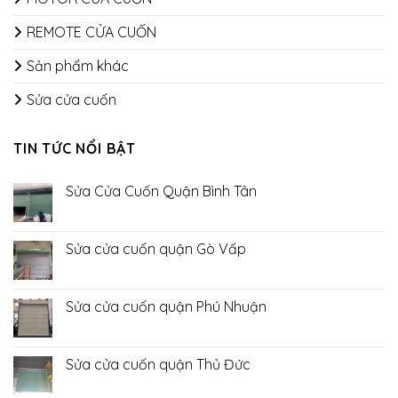
REMOTE CỬA CUỐN
Sản phẩm khác
Sửa cửa cuốn
TIN TỨC NỔI BẬT
Sửa Cửa Cuốn Quận Bình Tân
Không
có
bình
luận
Sửa cửa cuốn quận Gò Vấp
ở
Sửa
Không
Cửa
có
Cuốn
bình
Quận
luận
Sửa cửa cuốn quận Phú Nhuận
Bình
ở
Tân
Sửa
Không
cửa
có
cuốn
bình
quận
luận
Sửa cửa cuốn quận Thủ Đức
Gò
ở
Vấp
Sửa
Không
cửa
có