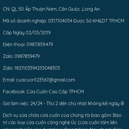
CN: QL 50 Ấp Thuận Nam, Cần Giuộc ,Long An
Mã số doanh nghiệp: 0317104054 Được Sở KH&DT TP.HCM
Cấp Ngày 02/03/2019
Điện thoại: 0987.859.479
Zalo: 0987859479
Zalo: 1821103394253048303
Email: cuacuon123567@gmail.com
Facebook: Cửa Cuốn Cao Cấp TPHCM
Giờ làm việc: 24/24 - Thứ 2 đến chủ nhật không kể ngày lễ
Dịch vụ sửa chữa cửa cuốn của chúng tôi bao gồm: Bảo
trì các loại cửa cuốn công nghệ Úc (cửa cuốn tấm liền