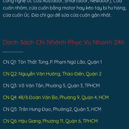
công nghệ Úc của Austdoor, Smartdoor, Newdoor), Cửa
cuốn nhôm, cửa cuốn bằng motor hay kéo tay bị hư hỏng,
cửa cuốn Úc. Địa chỉ gọi để sửa cửa cuốn gần nhất.
Danh Sách Chi Nhánh Phục Vụ Nhanh 24h
CN Q1: Tôn Thất Tùng, P. Phạm Ngũ Lão, Quận 1
CN Q2: Nguyễn Văn Hưởng, Thảo Điền, Quận 2
CN Q3: Võ Văn Tần, Phường 5, Quận 3, TPHCM
CN Q4: 48/6 Đoàn Văn Bơ, Phường 9, Quận 4, HCM
CN Q5: Trần Hưng Đạo, Phường2, Quận 5, HCM
CN Q6: Hậu Giang, Phường 11, Quận 6, TPHCM