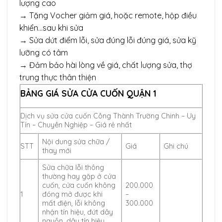
lượng cao
→ Tặng Vocher giảm giá, hoặc remote, hộp điều
khiển…sau khi sửa
→ Sửa dứt điểm lỗi, sửa đúng lỗi đúng giá, sửa kỹ
lưỡng có tâm
→ Đảm bảo hài lòng về giá, chất lượng sửa, thợ
trung thực thân thiện
BẢNG GIÁ SỬA CỬA CUỐN QUẬN 1
Dịch vụ sửa cửa cuốn Công Thành Trường Chinh – Uy
Tín – Chuyên Nghiệp – Giá rẻ nhất
Nội dung sửa chữa /
STT
Giá
Ghi chú
thay mới
Sửa chữa lỗi thông
thường hay gặp ở cửa
cuốn, cửa cuốn không
200.000
1
đóng mở được khi
–
mất điện, lỗi không
300.000
nhận tín hiệu, đứt dây
nguồn, dây tín hiệu