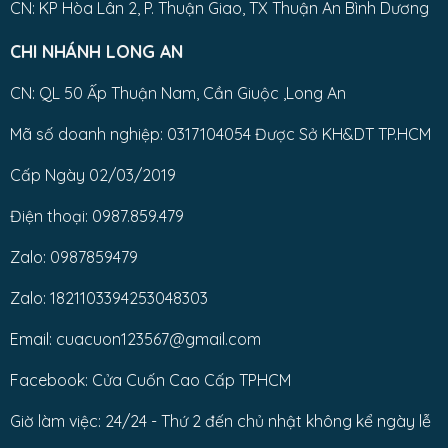
CN: KP Hòa Lân 2, P. Thuận Giao, TX Thuận An Bình Dương
CHI NHÁNH LONG AN
CN: QL 50 Ấp Thuận Nam, Cần Giuộc ,Long An
Mã số doanh nghiệp: 0317104054 Được Sở KH&DT TP.HCM
Cấp Ngày 02/03/2019
Điện thoại: 0987.859.479
Zalo: 0987859479
Zalo: 1821103394253048303
Email: cuacuon123567@gmail.com
Facebook: Cửa Cuốn Cao Cấp TPHCM
Giờ làm việc: 24/24 - Thứ 2 đến chủ nhật không kể ngày lễ