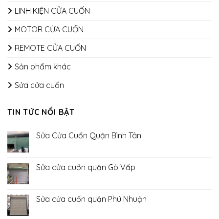
LINH KIỆN CỬA CUỐN
MOTOR CỬA CUỐN
REMOTE CỬA CUỐN
Sản phẩm khác
Sửa cửa cuốn
TIN TỨC NỔI BẬT
Sửa Cửa Cuốn Quận Bình Tân
Không
có
bình
luận
Sửa cửa cuốn quận Gò Vấp
ở
Sửa
Không
Cửa
có
Cuốn
bình
Quận
luận
Sửa cửa cuốn quận Phú Nhuận
Bình
ở
Tân
Sửa
Không
cửa
có