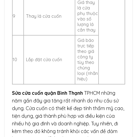
Giá thay
lá cửa
phụ thuộc
9
Thay lá cửa cuốn
vào số
lượng lá
cần thay
Giá báo
trực tiếp
theo giá
công ty
10
Lắp đặt cửa cuốn
tùy theo
chủng
loại (nhãn
hiệu)
Sửa cửa cuốn quận Bình Thạnh
TPHCM những
năm gần đây gia tăng rất nhanh do nhu cầu sử
dụng. Cửa cuốn có thiết kế đẹp tính thẩm mỹ cao,
tiện dụng, giá thành phù hợp với điều kiện của
nhiều hộ gia đình và doanh nghiệp. Tuy nhiên, đi
kèm theo đó không tránh khỏi các vấn đề đảm