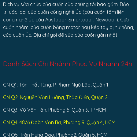
Dịch vụ sửa chữa cửa cuốn của chúng tôi bao gồm: Bảo
trì các loại cửa cuốn công nghệ Úc (cửa cuốn tấm liền
công nghệ Úc của Austdoor, Smartdoor, Newdoor), Cửa
cuốn nhôm, cửa cuốn bằng motor hay kéo tay bị hư hỏng,
cửa cuốn Úc. Địa chỉ gọi để sửa cửa cuốn gần nhất.
Danh Sách Chi Nhánh Phục Vụ Nhanh 24h
CN Q1: Tôn Thất Tùng, P. Phạm Ngũ Lão, Quận 1
CN Q2: Nguyễn Văn Hưởng, Thảo Điền, Quận 2
CN Q3: Võ Văn Tần, Phường 5, Quận 3, TPHCM
CN Q4: 48/6 Đoàn Văn Bơ, Phường 9, Quận 4, HCM
CN Q5: Trần Hưng Đạo, Phường2, Quận 5, HCM