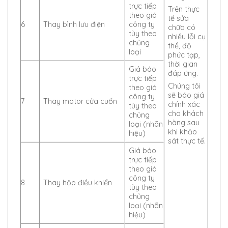
trực tiếp
Trên thực
theo giá
tế sửa
6
Thay bình lưu điện
công ty
chữa có
tùy theo
nhiều lỗi cụ
chủng
thể, độ
loại
phức tạp,
thời gian
Giá báo
đáp ứng.
trực tiếp
Chúng tôi
theo giá
sẽ báo giá
công ty
7
Thay motor cửa cuốn
chính xác
tùy theo
cho khách
chủng
hàng sau
loại (nhãn
khi khảo
hiệu)
sát thực tế.
Giá báo
trực tiếp
theo giá
công ty
8
Thay hộp điều khiển
tùy theo
chủng
loại (nhãn
hiệu)