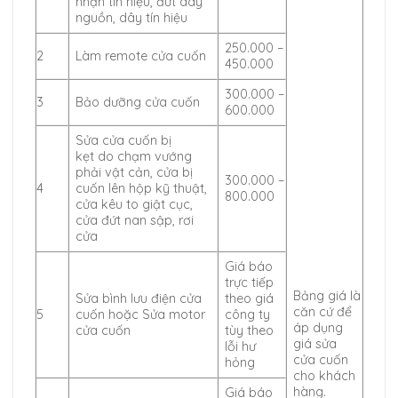
nhận tín hiệu, đứt dây
nguồn, dây tín hiệu
250.000 –
2
Làm remote cửa cuốn
450.000
300.000 –
3
Bảo dưỡng cửa cuốn
600.000
Sửa cửa cuốn bị
kẹt do chạm vướng
phải vật cản, cửa bị
300.000 –
4
cuốn lên hộp kỹ thuật,
800.000
cửa kêu to giật cục,
cửa đứt nan sập, rơi
cửa
Giá báo
trực tiếp
Bảng giá là
Sửa bình lưu điện cửa
theo giá
căn cứ để
5
cuốn hoặc Sửa motor
công ty
áp dụng
cửa cuốn
tùy theo
giá sửa
lỗi hư
cửa cuốn
hỏng
cho khách
hàng.
Giá báo