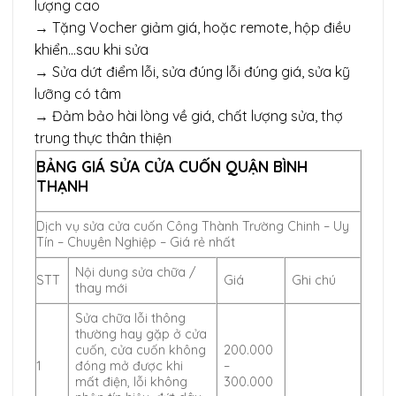
lượng cao
→ Tặng Vocher giảm giá, hoặc remote, hộp điều
khiển…sau khi sửa
→ Sửa dứt điểm lỗi, sửa đúng lỗi đúng giá, sửa kỹ
lưỡng có tâm
→ Đảm bảo hài lòng về giá, chất lượng sửa, thợ
trung thực thân thiện
BẢNG GIÁ SỬA CỬA CUỐN QUẬN BÌNH
THẠNH
Dịch vụ sửa cửa cuốn Công Thành Trường Chinh – Uy
Tín – Chuyên Nghiệp – Giá rẻ nhất
Nội dung sửa chữa /
STT
Giá
Ghi chú
thay mới
Sửa chữa lỗi thông
thường hay gặp ở cửa
cuốn, cửa cuốn không
200.000
1
đóng mở được khi
–
mất điện, lỗi không
300.000