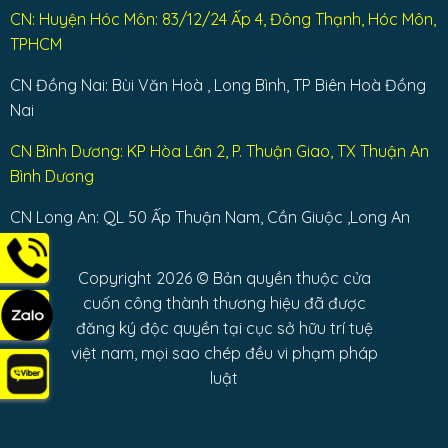
CN: Huyện Hóc Môn: 83/12/24 Ấp 4, Đông Thạnh, Hóc Môn,
TPHCM
CN Đồng Nai: Bùi Văn Hoà , Long Bình, TP Biên Hoà Đồng
Nai
CN Bình Dương: KP Hòa Lân 2, P. Thuận Giao, TX Thuận An
Bình Dương
CN Long An: QL 50 Ấp Thuận Nam, Cần Giuộc ,Long An
Copyright 2026 © Bản quyền thuộc cửa
cuốn công thành thương hiệu đã được
đăng ký độc quyền tại cục sở hữu trí tuệ
việt nam, mọi sao chép đều vi phạm pháp
luật