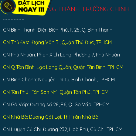
CỬA CUỐN CÔNG THÀNH TRƯỜNG CHINH
CN Bình Thạnh: Điện Biên Phủ, P. 25, Q. Bình Thạnh
CN Thủ Đức: Đặng Văn Bi, Quận Thủ Đức, TPHCM
CN Phú Nhuận: Phan Xích Long, Phường 7, Phú Nhuận
CN Q Tân Bình: Lạc Long Quân, Quận Tân Bình, TPHCM
CN Bình Chánh: Nguyễn Thị Tú, Bình Chánh, TP.HCM
CN Tân Phú : Tân Sơn Nhì, Quận Tân Phú, TPHCM
CN Gò Vấp: Đường số 28, P.6, Q. Gò Vấp, TPHCM
CN Nhà Bè: Dương Cát Lợi, Thị Trấn Nhà Bè
CN Huyện Củ Chi: Đường 232, Hoà Phú, Củ Chi, TPHCM