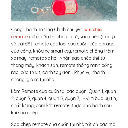
Công Thành Trường Chinh chuyên
làm chìa
remote
cửa cuốn tại nhà giá rẻ, sao chép (copy)
và cài đặt remote các loại cửa cuốn, cửa garage,
cửa cổng, khóa xe smartkey, remote chống trộm
xe máy, remote xe hơi. Nhận sao chép thẻ từ
thang máy, khách sạn, remote thông minh cổng
rào, cửa trượt, cánh tay đòn… Phục vụ nhanh
chóng, giá rẻ tại nhà.
Làm Remote cửa cuốn tại các quận: Quận 1, quận
2, quận 3, quận 4, quận 5, quận 7,… Đảm bảo uy tín,
chất lượng, cam kết remote được bảo hành sau
khi sao chép
Sao chép remote cửa cuốn tại nhà tất cả các mã