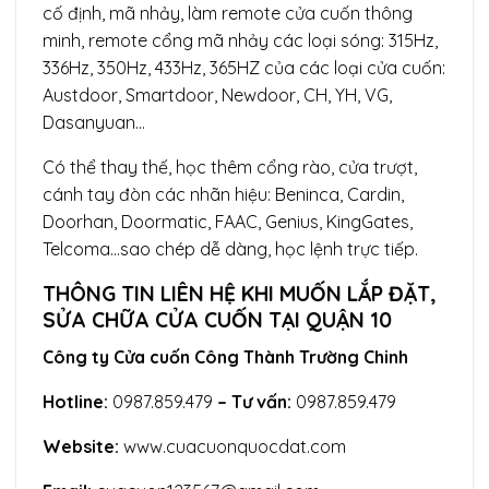
cố định, mã nhảy, làm remote cửa cuốn thông
minh, remote cổng mã nhảy các loại sóng: 315Hz,
336Hz, 350Hz, 433Hz, 365HZ của các loại cửa cuốn:
Austdoor, Smartdoor, Newdoor, CH, YH, VG,
Dasanyuan…
Có thể thay thế, học thêm cổng rào, cửa trượt,
cánh tay đòn các nhãn hiệu: Beninca, Cardin,
Doorhan, Doormatic, FAAC, Genius, KingGates,
Telcoma…sao chép dễ dàng, học lệnh trực tiếp.
THÔNG TIN LIÊN HỆ KHI MUỐN LẮP ĐẶT,
SỬA CHỮA CỬA CUỐN TẠI QUẬN 10
Công ty Cửa cuốn Công Thành Trường Chinh
Hotline:
0987.859.479
– Tư vấn:
0987.859.479
Website:
www.cuacuonquocdat.com