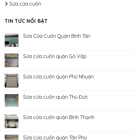
Sửa cửa cuốn
TIN TỨC NỔI BẬT
Sửa Cửa Cuốn Quận Bình Tân
Không
có
bình
luận
Sửa cửa cuốn quận Gò Vấp
ở
Sửa
Không
Cửa
có
Cuốn
bình
Quận
luận
Sửa cửa cuốn quận Phú Nhuận
Bình
ở
Tân
Sửa
Không
cửa
có
cuốn
bình
quận
luận
Sửa cửa cuốn quận Thủ Đức
Gò
ở
Vấp
Sửa
Không
cửa
có
cuốn
bình
quận
luận
Sửa cửa cuốn quận Bình Thạnh
Phú
ở
Nhuận
Sửa
Không
cửa
có
cuốn
bình
quận
luận
Sửa cửa cuốn quận Tân Phú
Thủ
ở