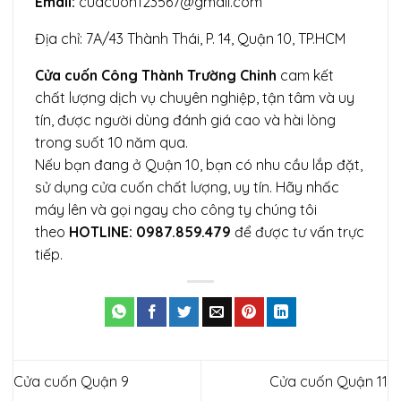
Email:
cuacuon123567@gmail.com
Địa chỉ: 7A/43 Thành Thái, P. 14, Quận 10, TP.HCM
Cửa cuốn Công Thành Trường Chinh
cam kết
chất lượng dịch vụ chuyên nghiệp, tận tâm và uy
tín, được người dùng đánh giá cao và hài lòng
trong suốt 10 năm qua.
Nếu bạn đang ở Quận 10, bạn có nhu cầu lắp đặt,
sử dụng cửa cuốn chất lượng, uy tín. Hãy nhấc
máy lên và gọi ngay cho công ty chúng tôi
theo
HOTLINE: 0987.859.479
để được tư vấn trực
tiếp.
Cửa cuốn Quận 9
Cửa cuốn Quận 11