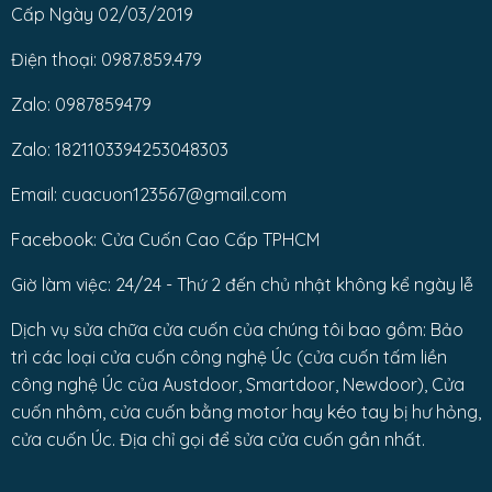
Cấp Ngày 02/03/2019
Điện thoại: 0987.859.479
Zalo: 0987859479
Zalo: 1821103394253048303
Email: cuacuon123567@gmail.com
Facebook: Cửa Cuốn Cao Cấp TPHCM
Giờ làm việc: 24/24 - Thứ 2 đến chủ nhật không kể ngày lễ
Dịch vụ sửa chữa cửa cuốn của chúng tôi bao gồm: Bảo
trì các loại cửa cuốn công nghệ Úc (cửa cuốn tấm liền
công nghệ Úc của Austdoor, Smartdoor, Newdoor), Cửa
cuốn nhôm, cửa cuốn bằng motor hay kéo tay bị hư hỏng,
cửa cuốn Úc. Địa chỉ gọi để sửa cửa cuốn gần nhất.