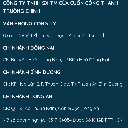
CÔNG TY TNHH SX TM CỬA CUỐN CÔNG THÀNH
TRƯỜNG CHINH
VĂN PHÒNG CÔNG TY
Địa chỉ: 286/11 Phạm Văn Bạch P.15 quận Tân Bình
CHI NHÁNH ĐỒNG NAI
CN: Bùi Văn Hoà , Long Bình, TP Biên Hoà Đồng Nai
CHI NHÁNH BÌNH DƯƠNG
CN: KP Hòa Lân 2, P. Thuận Giao, TX Thuận An Bình Dương
CHI NHÁNH LONG AN
CN: QL 50 Ấp Thuận Nam, Cần Giuộc ,Long An
Mã số doanh nghiệp: 0317104054 Được Sở KH&DT TP.HCM