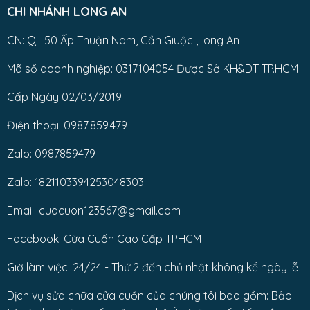
CHI NHÁNH LONG AN
CN: QL 50 Ấp Thuận Nam, Cần Giuộc ,Long An
Mã số doanh nghiệp: 0317104054 Được Sở KH&DT TP.HCM
Cấp Ngày 02/03/2019
Điện thoại: 0987.859.479
Zalo: 0987859479
Zalo: 1821103394253048303
Email: cuacuon123567@gmail.com
Facebook: Cửa Cuốn Cao Cấp TPHCM
Giờ làm việc: 24/24 - Thứ 2 đến chủ nhật không kể ngày lễ
Dịch vụ sửa chữa cửa cuốn của chúng tôi bao gồm: Bảo