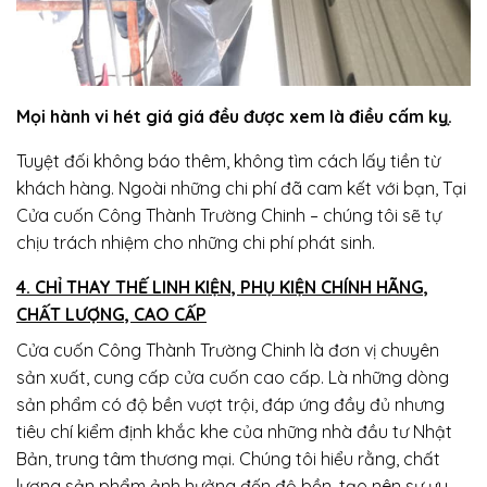
Mọi hành vi hét giá giá đều được xem là điều cấm kỵ.
Tuyệt đối không báo thêm, không tìm cách lấy tiền từ
khách hàng. Ngoài những chi phí đã cam kết với bạn, Tại
Cửa cuốn Công Thành Trường Chinh – chúng tôi sẽ tự
chịu trách nhiệm cho những chi phí phát sinh.
4. CHỈ THAY THẾ LINH KIỆN, PHỤ KIỆN CHÍNH HÃNG,
CHẤT LƯỢNG, CAO CẤP
Cửa cuốn Công Thành Trường Chinh là đơn vị chuyên
sản xuất, cung cấp cửa cuốn cao cấp. Là những dòng
sản phẩm có độ bền vượt trội, đáp ứng đầy đủ nhưng
tiêu chí kiểm định khắc khe của những nhà đầu tư Nhật
Bản, trung tâm thương mại. Chúng tôi hiểu rằng, chất
lượng sản phẩm ảnh hưởng đến độ bền, tạo nên sự ưu