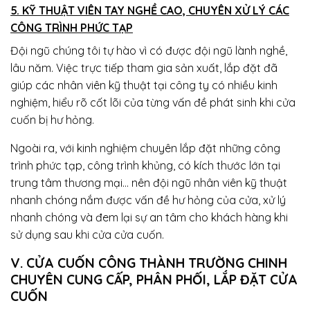
5. KỸ THUẬT VIÊN TAY NGHỀ CAO, CHUYÊN XỬ LÝ CÁC
CÔNG TRÌNH PHỨC TẠP
Đội ngũ chúng tôi tự hào vì có được đội ngũ lành nghề,
lâu năm. Việc trực tiếp tham gia sản xuất, lắp đặt đã
giúp các nhân viên kỹ thuật tại công ty có nhiều kinh
nghiệm, hiểu rõ cốt lõi của từng vấn đề phát sinh khi cửa
cuốn bị hư hỏng.
Ngoài ra, với kinh nghiệm chuyên lắp đặt những công
trình phức tạp, công trình khủng, có kích thước lớn tại
trung tâm thương mại… nên đội ngũ nhân viên kỹ thuật
nhanh chóng nắm được vấn đề hư hỏng của cửa, xử lý
nhanh chóng và đem lại sự an tâm cho khách hàng khi
sử dụng sau khi cửa cửa cuốn.
V. CỬA CUỐN CÔNG THÀNH TRƯỜNG CHINH
CHUYÊN CUNG CẤP, PHÂN PHỐI, LẮP ĐẶT CỬA
CUỐN