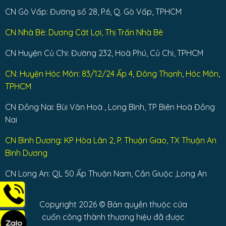
CN Gò Vấp: Đường số 28, P.6, Q. Gò Vấp, TPHCM
CN Nhà Bè: Dương Cát Lợi, Thị Trấn Nhà Bè
CN Huyện Củ Chi: Đường 232, Hoà Phú, Củ Chi, TPHCM
CN: Huyện Hóc Môn: 83/12/24 Ấp 4, Đông Thạnh, Hóc Môn,
TPHCM
CN Đồng Nai: Bùi Văn Hoà , Long Bình, TP Biên Hoà Đồng
Nai
CN Bình Dương: KP Hòa Lân 2, P. Thuận Giao, TX Thuận An
Bình Dương
CN Long An: QL 50 Ấp Thuận Nam, Cần Giuộc ,Long An
Copyright 2026 © Bản quyền thuộc cửa
cuốn công thành thương hiệu đã được