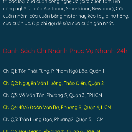
trì các loại cửa cuốn công nghệ Úc (cửa cuốn tấm liền
công nghệ Úc của Austdoor, Smartdoor, Newdoor), Cửa
cuốn nhôm, cửa cuốn bằng motor hay kéo tay bị hư hỏng,
cửa cuốn Úc. Địa chỉ gọi để sửa cửa cuốn gần nhất.
Danh Sách Chi Nhánh Phục Vụ Nhanh 24h
CN Q1: Tôn Thất Tùng, P. Phạm Ngũ Lão, Quận 1
CN Q2: Nguyễn Văn Hưởng, Thảo Điền, Quận 2
CN Q3: Võ Văn Tần, Phường 5, Quận 3, TPHCM
CN Q4: 48/6 Đoàn Văn Bơ, Phường 9, Quận 4, HCM
CN Q5: Trần Hưng Đạo, Phường2, Quận 5, HCM
CN Q6: Hậu Giang, Phường 11, Quận 6, TPHCM