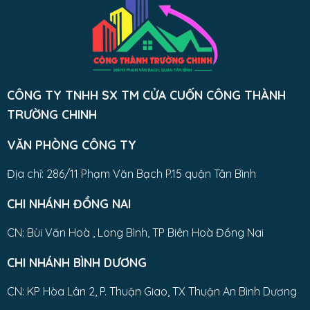
CÔNG TY TNHH SX TM CỬA CUỐN CÔNG THÀNH
TRƯỜNG CHINH
VĂN PHÒNG CÔNG TY
Địa chỉ: 286/11 Phạm Văn Bạch P.15 quận Tân Bình
CHI NHÁNH ĐỒNG NAI
CN: Bùi Văn Hoà , Long Bình, TP Biên Hoà Đồng Nai
CHI NHÁNH BÌNH DƯƠNG
CN: KP Hòa Lân 2, P. Thuận Giao, TX Thuận An Bình Dương