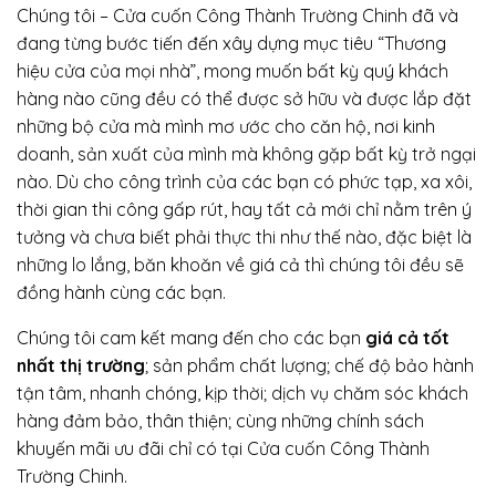
Chúng tôi – Cửa cuốn Công Thành Trường Chinh đã và
đang từng bước tiến đến xây dựng mục tiêu “Thương
hiệu cửa của mọi nhà”, mong muốn bất kỳ quý khách
hàng nào cũng đều có thể được sở hữu và được lắp đặt
những bộ cửa mà mình mơ ước cho căn hộ, nơi kinh
doanh, sản xuất của mình mà không gặp bất kỳ trở ngại
nào. Dù cho công trình của các bạn có phức tạp, xa xôi,
thời gian thi công gấp rút, hay tất cả mới chỉ nằm trên ý
tưởng và chưa biết phải thực thi như thế nào, đặc biệt là
những lo lắng, băn khoăn về giá cả thì chúng tôi đều sẽ
đồng hành cùng các bạn.
Chúng tôi cam kết mang đến cho các bạn
giá cả tốt
nhất thị trường
; sản phẩm chất lượng; chế độ bảo hành
tận tâm, nhanh chóng, kịp thời; dịch vụ chăm sóc khách
hàng đảm bảo, thân thiện; cùng những chính sách
khuyến mãi ưu đãi chỉ có tại Cửa cuốn Công Thành
Trường Chinh.