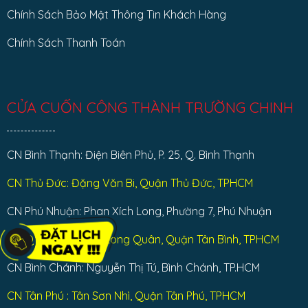
Chính Sách Bảo Mật Thông Tin Khách Hàng
Chính Sách Thanh Toán
CỬA CUỐN CÔNG THÀNH TRƯỜNG CHINH
CN Bình Thạnh: Điện Biên Phủ, P. 25, Q. Bình Thạnh
CN Thủ Đức: Đặng Văn Bi, Quận Thủ Đức, TPHCM
CN Phú Nhuận: Phan Xích Long, Phường 7, Phú Nhuận
CN Q Tân Bình: Lạc Long Quân, Quận Tân Bình, TPHCM
CN Bình Chánh: Nguyễn Thị Tú, Bình Chánh, TP.HCM
CN Tân Phú : Tân Sơn Nhì, Quận Tân Phú, TPHCM