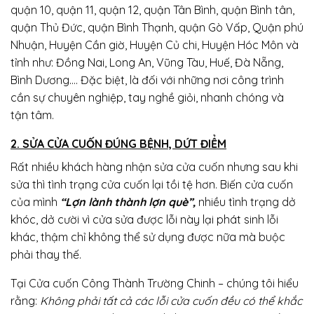
quận 10, quận 11, quận 12, quận Tân Bình, quận Bình tân,
quận Thủ Đức, quận Bình Thạnh, quận Gò Vấp, Quận phú
Nhuận, Huyện Cần giờ, Huyện Củ chi, Huyện Hóc Môn và
tỉnh như: Đồng Nai, Long An, Vũng Tàu, Huế, Đà Nẵng,
Bình Dương…. Đặc biệt, là đối với những nơi công trình
cần sự chuyên nghiệp, tay nghề giỏi, nhanh chóng và
tận tâm.
2. SỬA CỬA CUỐN ĐÚNG BỆNH, DỨT ĐIỂM
Rất nhiều khách hàng nhận sửa cửa cuốn nhưng sau khi
sửa thì tình trạng cửa cuốn lại tồi tệ hơn. Biến cửa cuốn
của mình
“Lợn lành thành lợn què”,
nhiều tình trạng dở
khóc, dở cười vì cửa sửa được lỗi này lại phát sinh lỗi
khác, thậm chỉ không thể sử dụng được nữa mà buộc
phải thay thế.
Tại Cửa cuốn Công Thành Trường Chinh – chúng tôi hiểu
rằng:
Không phải tất cả các lỗi cửa cuốn đều có thể khắc