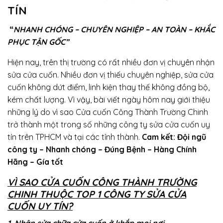
TÍN
“
NHANH CHÓNG – CHUYÊN NGHIỆP – AN TOÀN – KHẮC
PHỤC TẬN GỐC”
Hiện nay, trên thị trường có rất nhiều đơn vị chuyên nhận
sửa cửa cuốn. Nhiều đơn vị thiếu chuyên nghiệp, sửa cửa
cuốn không dứt điểm, linh kiện thay thế không đồng bộ,
kém chất lượng. Vì vậy, bài viết ngày hôm nay giới thiệu
những lý do vì sao Cửa cuốn Công Thành Trường Chinh
trở thành một trong số những công ty sửa cửa cuốn uy
tín trên TPHCM và tại các tỉnh thành.
Cam kết: Đội ngũ
công ty – Nhanh chóng – Đúng Bệnh – Hàng Chính
Hãng – Gía tốt
VÌ SAO CỬA CUỐN CÔNG THÀNH TRƯỜNG
CHINH THUỘC TOP 1 CÔNG TY SỬA CỬA
CUỐN UY TÍN?
1. Nhận sửa chữa cửa cuốn ở khắp mọi nơi