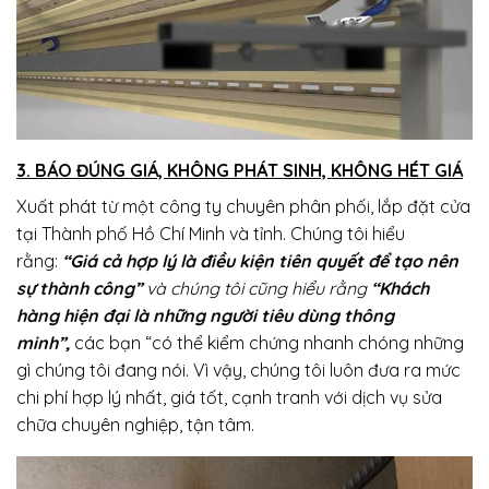
3. BÁO ĐÚNG GIÁ, KHÔNG PHÁT SINH, KHÔNG HÉT GIÁ
Xuất phát từ một công ty chuyên phân phối, lắp đặt cửa
tại Thành phố Hồ Chí Minh và tỉnh. Chúng tôi hiểu
rằng:
“Giá cả hợp lý là điều kiện tiên quyết để tạo nên
sự thành công”
và chúng tôi cũng hiểu rằng
“Khách
hàng hiện đại là những người tiêu dùng thông
minh”,
các bạn “có thể kiểm chứng nhanh chóng những
gì chúng tôi đang nói. Vì vậy, chúng tôi luôn đưa ra mức
chi phí hợp lý nhất, giá tốt, cạnh tranh với dịch vụ sửa
chữa chuyên nghiệp, tận tâm.