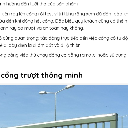
ảnh hưởng đến tuổi thọ của sản phẩm.
 kiện ray lên cổng rồi test vị trí từng răng xem đã đảm bảo k
a đến khi đóng hết cổng. Đặc biệt, quý khách cũng có thể 
ánh ray có mượt và an toàn hay không.
vô cùng quan trọng; tác động trực tiếp đến việc cổng có tự đ
đi dây điện là đi âm đất và đi lộ thiên.
động bằng việc thử chạy động cơ bằng remote, hoặc sử dụng 
a cổng trượt thông minh