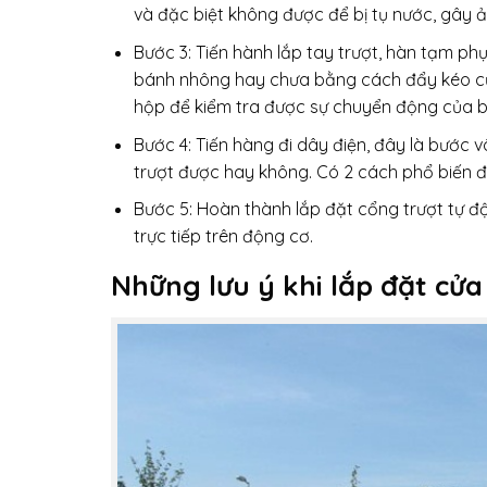
và đặc biệt không được để bị tụ nước, gây 
Bước 3: Tiến hành lắp tay trượt, hàn tạm phụ
bánh nhông hay chưa bằng cách đẩy kéo cử
hộp để kiểm tra được sự chuyển động của b
Bước 4: Tiến hàng đi dây điện, đây là bước 
trượt được hay không. Có 2 cách phổ biến để 
Bước 5: Hoàn thành lắp đặt cổng trượt tự 
trực tiếp trên động cơ.
Những lưu ý khi lắp đặt cử