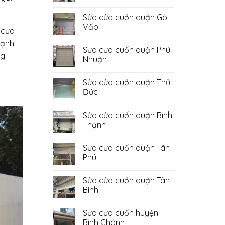
Không
có
Sửa cửa cuốn quận Gò
bình
luận
Vấp
 cửa
ở
Sửa
Không
cạnh
Cửa
có
Sửa cửa cuốn quận Phú
Cuốn
bình
ng
Quận
luận
Nhuận
Bình
ở
Tân
Sửa
Không
cửa
có
Sửa cửa cuốn quận Thủ
cuốn
bình
quận
luận
Đức
Gò
ở
Vấp
Sửa
Không
cửa
có
Sửa cửa cuốn quận Bình
cuốn
bình
quận
luận
Thạnh
Phú
ở
Nhuận
Sửa
Không
cửa
có
Sửa cửa cuốn quận Tân
cuốn
bình
quận
luận
Phú
Thủ
ở
Đức
Sửa
Không
cửa
có
Sửa cửa cuốn quận Tân
cuốn
bình
quận
luận
Bình
Bình
ở
Thạnh
Sửa
Không
cửa
có
Sửa cửa cuốn huyện
cuốn
bình
quận
luận
Bình Chánh