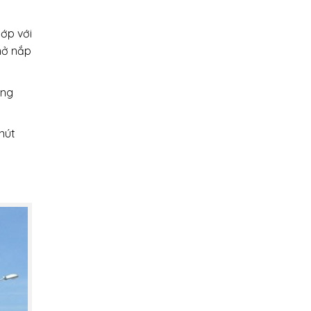
hớp với
mở nắp
ộng
nút