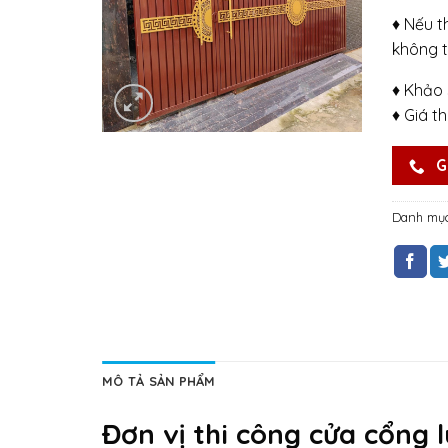
♦ Nếu t
không t
♦ Khảo 
♦ Giá t
G
Danh mụ
MÔ TẢ SẢN PHẨM
Đơn vị thi công cửa cổng l