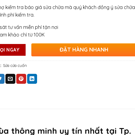
hợ kiểm tra báo giá sửa chữa mà quý khách đồng ý sửa chữa
ính phí kiểm tra.
sát tư vấn miễn phí tận nơi
ham khảo chỉ từ 100K
ĐẶT HÀNG NHANH
ỌI NGAY
c:
Sửa cửa cuốn
ùa thông minh uy tín nhất tại Tp.