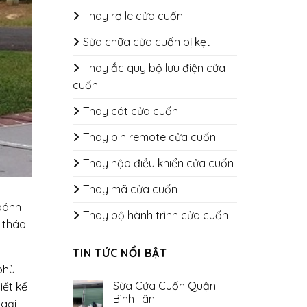
Thay rơ le cửa cuốn
Sửa chữa cửa cuốn bị kẹt
Thay ắc quy bộ lưu điện cửa
cuốn
Thay cót cửa cuốn
Thay pin remote cửa cuốn
Thay hộp điều khiển cửa cuốn
Thay mã cửa cuốn
 bánh
Thay bộ hành trình cửa cuốn
ể tháo
TIN TỨC NỔI BẬT
phù
Sửa Cửa Cuốn Quận
iết kế
Bình Tân
ngại