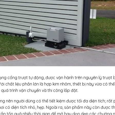
ạng cổng trượt tự động, được vận hành trên nguyên lý trượt
 chất liệu phần lớn là hợp kim nhôm, thiết bị này vừa có th
ng quá trình vận chuyển và thi công lắp đặt.
g nên người dùng có thể tiết kiệm được tối đa diện tích; rất 
i có diện tích nhỏ, hẹp. Ngoài ra, sản phẩm này còn được th
i cần tốn quá nhiều thời gian để mở hay dọn dẹp các chướng 