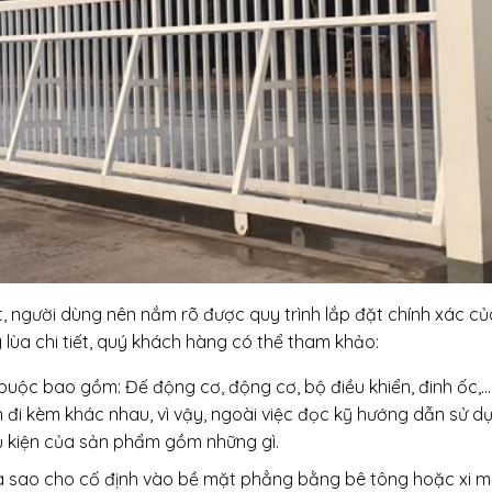
, người dùng nên nắm rõ được quy trình lắp đặt chính xác củ
lùa chi tiết, quý khách hàng có thể tham khảo:
 buộc bao gồm: Đế động cơ, động cơ, bộ điều khiển, đinh ốc,…
đi kèm khác nhau, vì vậy, ngoài việc đọc kỹ hướng dẫn sử dụ
ụ kiện của sản phẩm gồm những gì.
 lùa sao cho cố định vào bề mặt phẳng bằng bê tông hoặc xi 