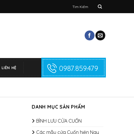
Tìm
kiếm:
0987.859.479
LIÊN HỆ
DANH MỤC SẢN PHẨM
BÌNH LƯU CỬA CUỐN
Các mẫu cửa Cuốn hiện Nay