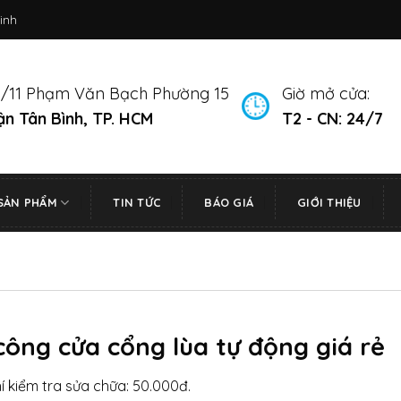
inh
/11 Phạm Văn Bạch Phường 15
Giờ mở cửa:
n Tân Bình, TP. HCM
T2 - CN: 24/7
SẢN PHẨM
TIN TỨC
BÁO GIÁ
GIỚI THIỆU
công cửa cổng lùa tự động giá rẻ
hí kiểm tra sửa chữa: 50.000đ.