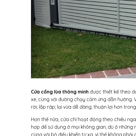
Cửa cổng lùa thông minh
được thiết kế theo d
xe, cùng với đường chạy cảm ứng dẫn hướng. Với
rời; lắp ráp; lại vừa dễ dàng; thuận lợi hơn tro
Hơn thế nữa, cửa chỉ hoạt động theo chiều ngan
hợp để sử dụng ở mọi không gian; dù ở những nơ
cùng với bộ điều khiển từ xa, vì thế không phả