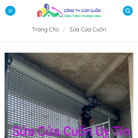
Bỏ
qua
nội
dung
Trang Chủ
/
Sửa Cửa Cuốn