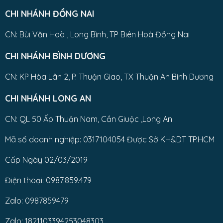
CHI NHÁNH ĐỒNG NAI
CN: Bùi Văn Hoà , Long Bình, TP Biên Hoà Đồng Nai
CHI NHÁNH BÌNH DƯƠNG
CN: KP Hòa Lân 2, P. Thuận Giao, TX Thuận An Bình Dương
CHI NHÁNH LONG AN
CN: QL 50 Ấp Thuận Nam, Cần Giuộc ,Long An
Mã số doanh nghiệp: 0317104054 Được Sở KH&DT TP.HCM
Cấp Ngày 02/03/2019
Điện thoại: 0987.859.479
Zalo: 0987859479
Zalo: 1821103394253048303