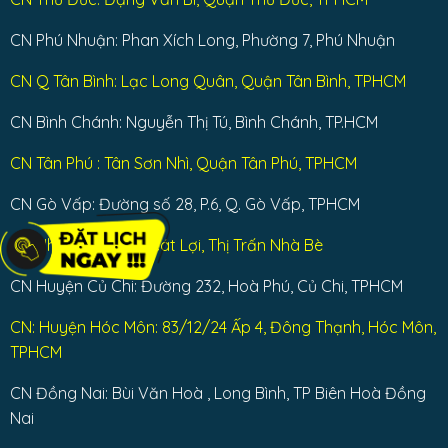
CN Phú Nhuận: Phan Xích Long, Phường 7, Phú Nhuận
CN Q Tân Bình: Lạc Long Quân, Quận Tân Bình, TPHCM
CN Bình Chánh: Nguyễn Thị Tú, Bình Chánh, TP.HCM
CN Tân Phú : Tân Sơn Nhì, Quận Tân Phú, TPHCM
CN Gò Vấp: Đường số 28, P.6, Q. Gò Vấp, TPHCM
CN Nhà Bè: Dương Cát Lợi, Thị Trấn Nhà Bè
CN Huyện Củ Chi: Đường 232, Hoà Phú, Củ Chi, TPHCM
CN: Huyện Hóc Môn: 83/12/24 Ấp 4, Đông Thạnh, Hóc Môn,
TPHCM
CN Đồng Nai: Bùi Văn Hoà , Long Bình, TP Biên Hoà Đồng
Nai