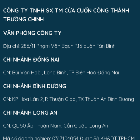
CÔNG TY TNHH SX TM CỬA CUỐN CÔNG THÀNH
TRƯỜNG CHINH
VĂN PHÒNG CÔNG TY
Địa chỉ: 286/11 Phạm Văn Bạch P.15 quận Tân Bình
CHI NHÁNH ĐỒNG NAI
CN: Bùi Văn Hoà , Long Bình, TP Biên Hoà Đồng Nai
CHI NHÁNH BÌNH DƯƠNG
CN: KP Hòa Lân 2, P. Thuận Giao, TX Thuận An Bình Dương
CHI NHÁNH LONG AN
CN: QL 50 Ấp Thuận Nam, Cần Giuộc ,Long An
Mã số doanh nghiệp: 0317104054 Được Sở KH&DT TP.HCM