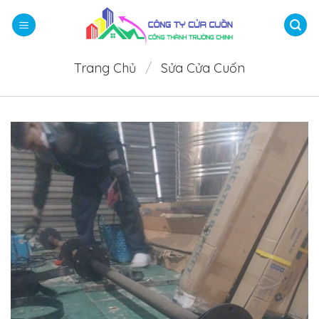
Bỏ
qua
nội
dung
Trang Chủ
/
Sửa Cửa Cuốn