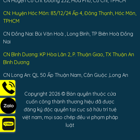
CN Huyện Củ Chi: Đường 232, Hoà Phú, Củ Chi, TPHCM
CN: Huyện Hóc Môn: 83/12/24 Ấp 4, Đông Thạnh, Hóc Môn,
TPHCM
CN Đồng Nai: Bùi Văn Hoà , Long Bình, TP Biên Hoà Đồng
Nai
CN Bình Dương: KP Hòa Lân 2, P. Thuận Giao, TX Thuận An
Bình Dương
CN Long An: QL 50 Ấp Thuận Nam, Cần Giuộc ,Long An
Copyright 2026 © Bản quyền thuộc cửa
cuốn công thành thương hiệu đã được
đăng ký độc quyền tại cục sở hữu trí tuệ
việt nam, mọi sao chép đều vi phạm pháp
luật