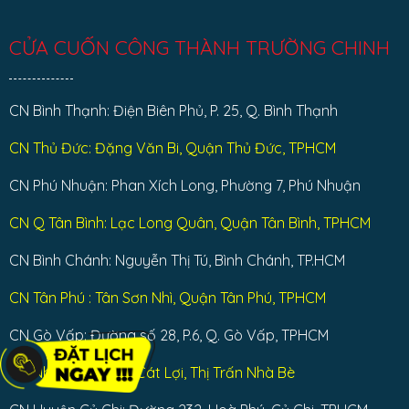
CỬA CUỐN CÔNG THÀNH TRƯỜNG CHINH
CN Bình Thạnh: Điện Biên Phủ, P. 25, Q. Bình Thạnh
CN Thủ Đức: Đặng Văn Bi, Quận Thủ Đức, TPHCM
CN Phú Nhuận: Phan Xích Long, Phường 7, Phú Nhuận
CN Q Tân Bình: Lạc Long Quân, Quận Tân Bình, TPHCM
CN Bình Chánh: Nguyễn Thị Tú, Bình Chánh, TP.HCM
CN Tân Phú : Tân Sơn Nhì, Quận Tân Phú, TPHCM
CN Gò Vấp: Đường số 28, P.6, Q. Gò Vấp, TPHCM
CN Nhà Bè: Dương Cát Lợi, Thị Trấn Nhà Bè