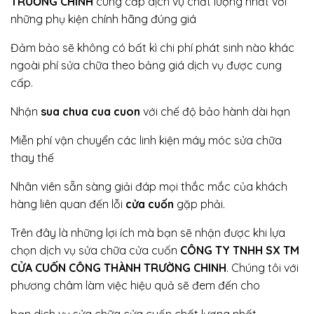
TRƯỜNG CHINH
cung cấp dịch vụ chất lượng nhất với
những phụ kiện chính hãng đúng giá
Đảm bảo sẽ không có bất kì chi phí phát sinh nào khác
ngoài phí sửa chữa theo bảng giá dịch vụ được cung
cấp.
Nhận
sua chua cua cuon
với chế độ bảo hành dài hạn
Miễn phí vận chuyển các linh kiện máy móc sửa chữa
thay thế
Nhân viên sẵn sàng giải đáp mọi thắc mắc của khách
hàng liên quan đến lỗi
cửa cuốn
gặp phải.
Trên đây là những lợi ích mà bạn sẽ nhận được khi lựa
chọn dịch vụ sửa chữa cửa cuốn
CÔNG TY TNHH SX TM
CỬA CUỐN CÔNG THÀNH TRƯỜNG CHINH
. Chúng tôi với
phương châm làm việc hiệu quả sẽ đem đến cho