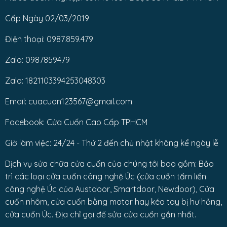
Cấp Ngày 02/03/2019
Điện thoại: 0987.859.479
Zalo: 0987859479
Zalo: 1821103394253048303
Email: cuacuon123567@gmail.com
Facebook: Cửa Cuốn Cao Cấp TPHCM
Giờ làm việc: 24/24 - Thứ 2 đến chủ nhật không kể ngày lễ
Dịch vụ sửa chữa cửa cuốn của chúng tôi bao gồm: Bảo
trì các loại cửa cuốn công nghệ Úc (cửa cuốn tấm liền
công nghệ Úc của Austdoor, Smartdoor, Newdoor), Cửa
cuốn nhôm, cửa cuốn bằng motor hay kéo tay bị hư hỏng,
cửa cuốn Úc. Địa chỉ gọi để sửa cửa cuốn gần nhất.