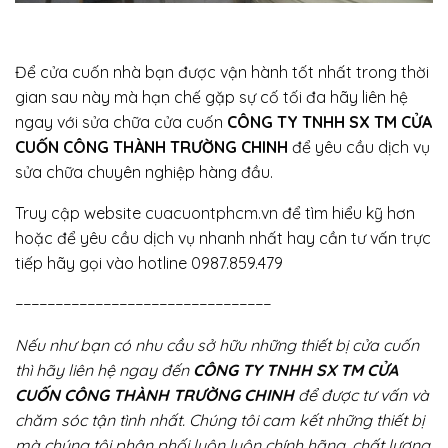
Để cửa cuốn nhà bạn được vận hành tốt nhất trong thời
gian sau này mà hạn chế gặp sự cố tối đa hãy liên hệ
ngay với sửa chữa cửa cuốn
CÔNG TY TNHH SX TM CỬA
CUỐN CÔNG THÀNH TRƯỜNG CHINH
để yêu cầu dịch vụ
sửa chữa chuyên nghiệp hàng đầu.
Truy cập website
cuacuontphcm.vn
để tìm hiểu kỹ hơn
hoặc để yêu cầu dịch vụ nhanh nhất hay cần tư vấn trực
tiếp hãy gọi vào hotline 0987.859.479
−−−−−−−−−−−−−−−−−−−−−−−−−−−−−−−−
Nếu như bạn có nhu cầu sở hữu những thiết bị cửa cuốn
thì hãy liên hệ ngay đến
CÔNG TY TNHH SX TM CỬA
CUỐN CÔNG THÀNH TRƯỜNG CHINH
để được tư vấn và
chăm sóc tận tình nhất. Chúng tôi cam kết những thiết bị
mà chúng tôi phân phối luôn luôn chính hãng, chất lượng