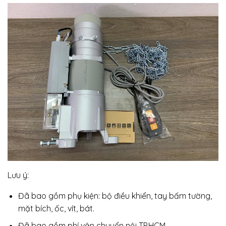
Lưu ý:
Đã bao gồm phụ kiện: bộ điều khiển, tay bấm tường,
mặt bích, ốc, vít, bát.
Đã bao gồm phí vận chuyển nội TP.HCM.