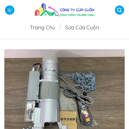
Bỏ
qua
nội
dung
Trang Chủ
/
Sửa Cửa Cuốn