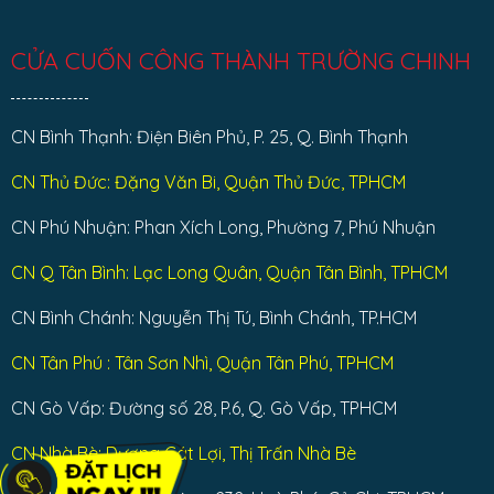
CỬA CUỐN CÔNG THÀNH TRƯỜNG CHINH
CN Bình Thạnh: Điện Biên Phủ, P. 25, Q. Bình Thạnh
CN Thủ Đức: Đặng Văn Bi, Quận Thủ Đức, TPHCM
CN Phú Nhuận: Phan Xích Long, Phường 7, Phú Nhuận
CN Q Tân Bình: Lạc Long Quân, Quận Tân Bình, TPHCM
CN Bình Chánh: Nguyễn Thị Tú, Bình Chánh, TP.HCM
CN Tân Phú : Tân Sơn Nhì, Quận Tân Phú, TPHCM
CN Gò Vấp: Đường số 28, P.6, Q. Gò Vấp, TPHCM
CN Nhà Bè: Dương Cát Lợi, Thị Trấn Nhà Bè