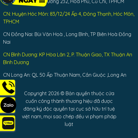
CN Huyện Củ Chi: Đường 232, Hoà Phú, Củ Chi, TPHCM
CN: Huyện Hóc Môn: 83/12/24 Ấp 4, Đông Thạnh, Hóc Môn,
TPHCM
CN Đồng Nai: Bùi Văn Hoà , Long Bình, TP Biên Hoà Đồng
Nai
CN Bình Dương: KP Hòa Lân 2, P. Thuận Giao, TX Thuận An
Bình Dương
CN Long An: QL 50 Ấp Thuận Nam, Cần Giuộc ,Long An
Copyright 2026 © Bản quyền thuộc cửa
cuốn công thành thương hiệu đã được
đăng ký độc quyền tại cục sở hữu trí tuệ
việt nam, mọi sao chép đều vi phạm pháp
luật