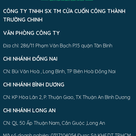
CÔNG TY TNHH SX TM CỬA CUỐN CÔNG THÀNH
TRƯỜNG CHINH
VĂN PHÒNG CÔNG TY
Địa chỉ: 286/11 Phạm Văn Bạch P.15 quận Tân Bình
CHI NHÁNH ĐỒNG NAI
CN: Bùi Văn Hoà , Long Bình, TP Biên Hoà Đồng Nai
CHI NHÁNH BÌNH DƯƠNG
CN: KP Hòa Lân 2, P. Thuận Giao, TX Thuận An Bình Dương
CHI NHÁNH LONG AN
CN: QL 50 Ấp Thuận Nam, Cần Giuộc ,Long An
Mã số doanh nghiệp: 0317104054 Được Sở KH&DT TP.HCM