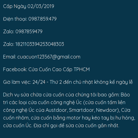
Cấp Ngày 02/03/2019
Điện thoại: 0987.859.479
Zalo: 0987859479
Zalo: 1821103394253048303
Email: cuacuon123567@gmail.com
Facebook: Cửa Cuốn Cao Cấp TPHCM
Giờ làm việc: 24/24 - Thứ 2 đến chủ nhật không kể ngày lễ
Dịch vụ sửa chữa cửa cuốn của chúng tôi bao gồm: Bảo
trì các loại cửa cuốn công nghệ Úc (cửa cuốn tấm liền
công nghệ Úc của Austdoor, Smartdoor, Newdoor), Cửa
cuốn nhôm, cửa cuốn bằng motor hay kéo tay bị hư hỏng,
cửa cuốn Úc. Địa chỉ gọi để sửa cửa cuốn gần nhất.