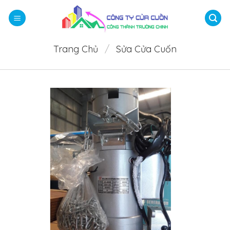
Bỏ
qua
nội
dung
Trang Chủ
/
Sửa Cửa Cuốn