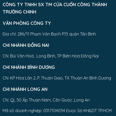
CÔNG TY TNHH SX TM CỬA CUỐN CÔNG THÀNH
TRƯỜNG CHINH
VĂN PHÒNG CÔNG TY
Địa chỉ: 286/11 Phạm Văn Bạch P.15 quận Tân Bình
CHI NHÁNH ĐỒNG NAI
CN: Bùi Văn Hoà , Long Bình, TP Biên Hoà Đồng Nai
CHI NHÁNH BÌNH DƯƠNG
CN: KP Hòa Lân 2, P. Thuận Giao, TX Thuận An Bình Dương
CHI NHÁNH LONG AN
CN: QL 50 Ấp Thuận Nam, Cần Giuộc ,Long An
Mã số doanh nghiệp: 0317104054 Được Sở KH&DT TP.HCM