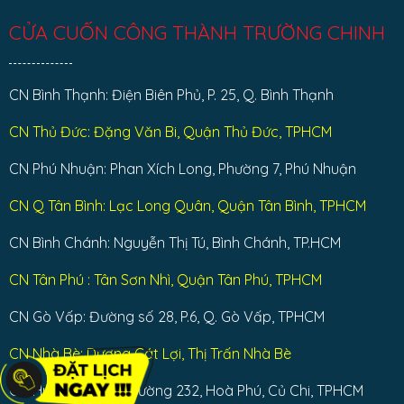
CỬA CUỐN CÔNG THÀNH TRƯỜNG CHINH
CN Bình Thạnh: Điện Biên Phủ, P. 25, Q. Bình Thạnh
CN Thủ Đức: Đặng Văn Bi, Quận Thủ Đức, TPHCM
CN Phú Nhuận: Phan Xích Long, Phường 7, Phú Nhuận
CN Q Tân Bình: Lạc Long Quân, Quận Tân Bình, TPHCM
CN Bình Chánh: Nguyễn Thị Tú, Bình Chánh, TP.HCM
CN Tân Phú : Tân Sơn Nhì, Quận Tân Phú, TPHCM
CN Gò Vấp: Đường số 28, P.6, Q. Gò Vấp, TPHCM
CN Nhà Bè: Dương Cát Lợi, Thị Trấn Nhà Bè
CN Huyện Củ Chi: Đường 232, Hoà Phú, Củ Chi, TPHCM