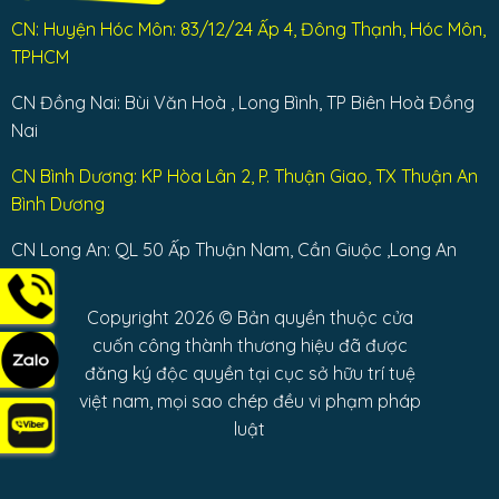
CN: Huyện Hóc Môn: 83/12/24 Ấp 4, Đông Thạnh, Hóc Môn,
TPHCM
CN Đồng Nai: Bùi Văn Hoà , Long Bình, TP Biên Hoà Đồng
Nai
CN Bình Dương: KP Hòa Lân 2, P. Thuận Giao, TX Thuận An
Bình Dương
CN Long An: QL 50 Ấp Thuận Nam, Cần Giuộc ,Long An
Copyright 2026 © Bản quyền thuộc cửa
cuốn công thành thương hiệu đã được
đăng ký độc quyền tại cục sở hữu trí tuệ
việt nam, mọi sao chép đều vi phạm pháp
luật