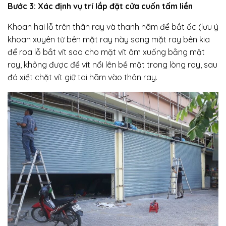
Bước 3: Xác định vụ trí lắp đặt cửa cuốn tấm liền
Khoan hai lỗ trên thân ray và thanh hãm để bắt ốc (lưu ý
khoan xuyên từ bên mặt ray này sang mặt ray bên kia
để roa lỗ bắt vít sao cho mặt vít âm xuống bằng mặt
ray, không được để vít nổi lên bề mặt trong lòng ray, sau
đó xiết chặt vít giữ tai hãm vào thân ray.