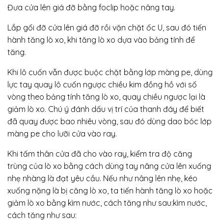
Đưa cửa lên giá đỡ bằng foclip hoặc nâng tay.
Lắp gối đỡ cửa lên giá đỡ rồi vặn chặt ốc U, sau đó tiến
hành tăng lò xo, khi tăng lò xo dựa vào bảng tính để
tăng.
Khi lô cuốn vẫn được buộc chặt bằng lớp màng pe, dùng
lực tay quay lô cuốn ngược chiều kim đồng hồ với số
vòng theo bảng tính tăng lò xo, quay chiều ngược lại là
giảm lò xo. Chú ý đánh dấu vị trí của thanh đáy để biết
đã quay được bao nhiêu vòng, sau đó dùng dao bóc lớp
màng pe cho lưỡi cửa vào ray.
Khi tấm thân cửa đã cho vào ray, kiểm tra độ căng
trùng của lò xo bằng cách dùng tay nâng cửa lên xuống
nhẹ nhàng là đạt yêu cầu. Nếu như nâng lên nhẹ, kéo
xuống nặng là bị căng lò xo, ta tiến hành tăng lò xo hoặc
giảm lò xo bằng kìm nước, cách tăng như sau:kìm nước,
cách tăng như sau: