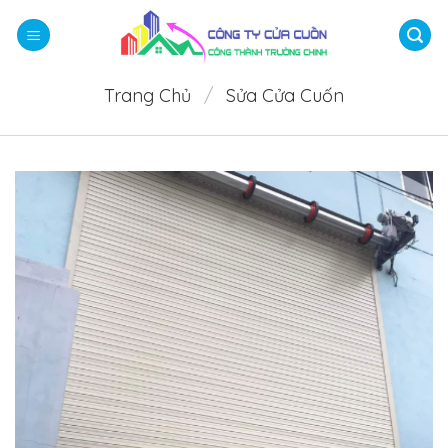
Bỏ
qua
nội
dung
Trang Chủ
/
Sửa Cửa Cuốn