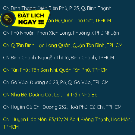
CN Bình Thạnh: Điện Biên Phủ, P. 25, Q. Bình Thạnh
CN Thủ Đức: Đặng Văn Bi, Quận Thủ Đức, TPHCM
CN Phú Nhuận: Phan Xích Long, Phường 7, Phú Nhuận
CN Q Tân Bình: Lạc Long Quân, Quận Tân Bình, TPHCM
CN Bình Chánh: Nguyễn Thị Tú, Bình Chánh, TP.HCM
CN Tân Phú : Tân Sơn Nhì, Quận Tân Phú, TPHCM
CN Gò Vấp: Đường số 28, P.6, Q. Gò Vấp, TPHCM
CN Nhà Bè: Dương Cát Lợi, Thị Trấn Nhà Bè
CN Huyện Củ Chi: Đường 232, Hoà Phú, Củ Chi, TPHCM
CN: Huyện Hóc Môn: 83/12/24 Ấp 4, Đông Thạnh, Hóc Môn,
TPHCM