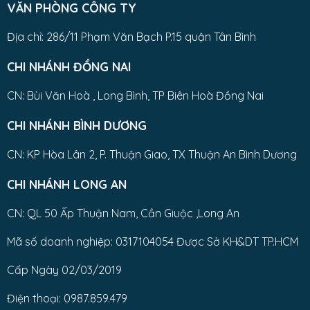
VĂN PHÒNG CÔNG TY
Địa chỉ: 286/11 Phạm Văn Bạch P.15 quận Tân Bình
CHI NHÁNH ĐỒNG NAI
CN: Bùi Văn Hoà , Long Bình, TP Biên Hoà Đồng Nai
CHI NHÁNH BÌNH DƯƠNG
CN: KP Hòa Lân 2, P. Thuận Giao, TX Thuận An Bình Dương
CHI NHÁNH LONG AN
CN: QL 50 Ấp Thuận Nam, Cần Giuộc ,Long An
Mã số doanh nghiệp: 0317104054 Được Sở KH&DT TP.HCM
Cấp Ngày 02/03/2019
Điện thoại: 0987.859.479