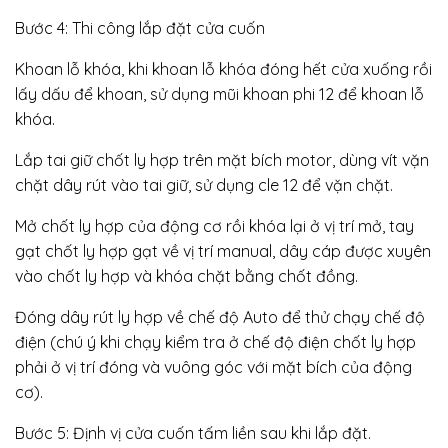
Bước 4: Thi công lắp đặt cửa cuốn
Khoan lỗ khóa, khi khoan lỗ khóa đóng hết cửa xuống rồi
lấy dấu để khoan, sử dụng mũi khoan phi 12 để khoan lỗ
khóa.
Lắp tai giữ chốt ly hợp trên mặt bích motor, dùng vít vặn
chặt dây rút vào tai giữ, sử dụng cle 12 để vặn chặt.
Mở chốt ly hợp của động cơ rồi khóa lại ở vị trí mở, tay
gạt chốt ly hợp gạt về vị trí manual, dây cáp được xuyên
vào chốt ly hợp và khóa chặt bằng chốt đồng.
Đóng dây rút ly hợp về chế độ Auto để thử chạy chế độ
điện (chú ý khi chạy kiểm tra ở chế độ điện chốt ly hợp
phải ở vị trí đóng và vuông góc với mặt bích của động
cơ).
Bước 5: Định vị cửa cuốn tấm liền sau khi lắp đặt.