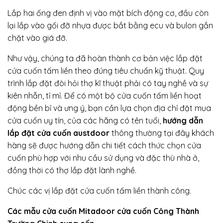
Lắp hai ống đen định vị vào mặt bích động cơ, đầu còn
lại lắp vào gối đỡ nhựa được bắt bằng ecu và bulon gắn
chặt vào giá đỡ.
Như vậy, chúng ta đã hoàn thành cơ bản việc lắp đặt
cửa cuốn tấm liền theo đúng tiêu chuẩn kỹ thuật. Quy
trình lắp đặt đòi hỏi thợ kĩ thuật phải có tay nghề và sự
kiên nhẫn, tỉ mỉ. Để có một bộ cửa cuốn tấm liền hoạt
động bền bỉ và ưng ý, bạn cần lựa chọn địa chỉ đặt mua
cửa cuốn uy tín, của các hãng có tên tuổi,
hướng dẫn
lắp đặt cửa cuốn austdoor
thông thường tại đây khách
hàng sẽ được hướng dẫn chi tiết cách thức chọn cửa
cuốn phù hợp với nhu cầu sử dụng và đặc thù nhà ở,
đồng thời có thợ lắp đặt lành nghề.
Chúc các vị lắp đặt cửa cuốn tấm liền thành công.
Các mẫu cửa cuốn Mitadoor cửa cuốn Công Thành