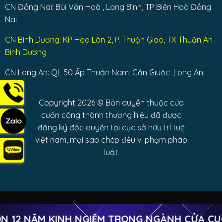
CN Đồng Nai: Bùi Văn Hoà , Long Bình, TP Biên Hoà Đồng
Nai
CN Bình Dương: KP Hòa Lân 2, P. Thuận Giao, TX Thuận An
Bình Dương
CN Long An: QL 50 Ấp Thuận Nam, Cần Giuộc ,Long An
Copyright 2026 © Bản quyền thuộc cửa
cuốn công thành thương hiệu đã được
đăng ký độc quyền tại cục sở hữu trí tuệ
việt nam, mọi sao chép đều vi phạm pháp
luật
NĂM KINH NGIỆM TRONG NGÀNH CỬA CUỐN
Copyright 2026 ©
Cửa cuốn Công Thành Trường Chinh