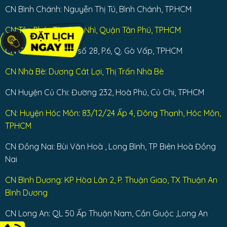
CN Bình Chánh: Nguyễn Thị Tú, Bình Chánh, TP.HCM
CN Tân Phú : Tân Sơn Nhì, Quận Tân Phú, TPHCM
CN Gò Vấp: Đường số 28, P.6, Q. Gò Vấp, TPHCM
CN Nhà Bè: Dương Cát Lợi, Thị Trấn Nhà Bè
CN Huyện Củ Chi: Đường 232, Hoà Phú, Củ Chi, TPHCM
CN: Huyện Hóc Môn: 83/12/24 Ấp 4, Đông Thạnh, Hóc Môn,
TPHCM
CN Đồng Nai: Bùi Văn Hoà , Long Bình, TP Biên Hoà Đồng
Nai
CN Bình Dương: KP Hòa Lân 2, P. Thuận Giao, TX Thuận An
Bình Dương
CN Long An: QL 50 Ấp Thuận Nam, Cần Giuộc ,Long An