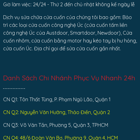
Giờ làm việc: 24/24 - Thứ 2 đến chủ nhật không kể ngày lễ
Dịch vụ sửa chữa cửa cuốn của chúng tôi bao gồm: Bảo
trì các loại cửa cuốn công nghệ Úc (cửa cuốn tấm liền
công nghệ Úc của Austdoor, Smartdoor, Newdoor), Cửa
cuốn nhôm, cửa cuốn bằng motor hay kéo tay bị hư hỏng,
cửa cuốn Úc. Địa chỉ gọi để sửa cửa cuốn gần nhất.
Danh Sách Chi Nhánh Phục Vụ Nhanh 24h
CN Q1: Tôn Thất Tùng, P. Phạm Ngũ Lão, Quận 1
CN Q2: Nguyễn Văn Hưởng, Thảo Điền, Quận 2
CN Q3: Võ Văn Tần, Phường 5, Quận 3, TPHCM
CN Q4: 48/6 Đoàn Văn Bơ, Phường 9, Quận 4, HCM