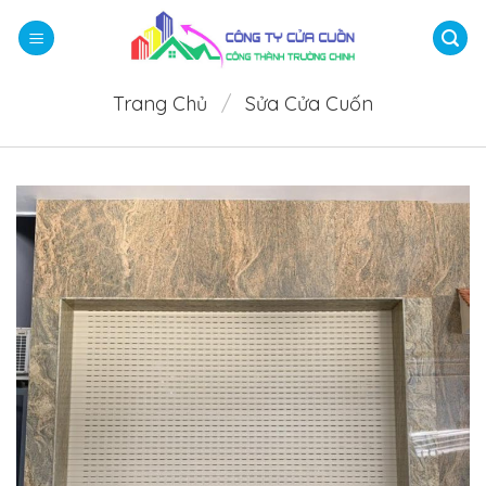
Bỏ
qua
nội
dung
Trang Chủ
/
Sửa Cửa Cuốn