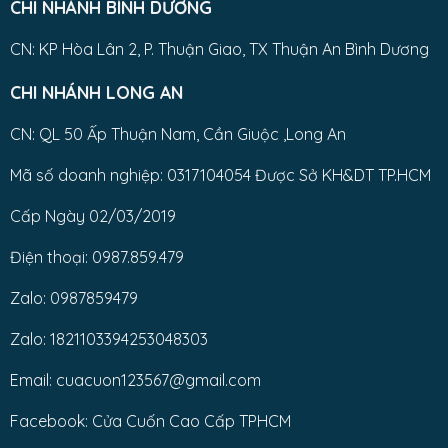
CHI NHÁNH BÌNH DƯƠNG
CN: KP Hòa Lân 2, P. Thuận Giao, TX Thuận An Bình Dương
CHI NHÁNH LONG AN
CN: QL 50 Ấp Thuận Nam, Cần Giuộc ,Long An
Mã số doanh nghiệp: 0317104054 Được Sở KH&DT TP.HCM
Cấp Ngày 02/03/2019
Điện thoại: 0987.859.479
Zalo: 0987859479
Zalo: 1821103394253048303
Email: cuacuon123567@gmail.com
Facebook: Cửa Cuốn Cao Cấp TPHCM