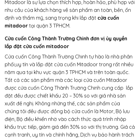
Mitadoor là sự lựa chọn thích hợp, hoàn hảo, phù hợp với
nhu cầu của khách hàng về sản phẩm an toàn, bền, ổn
định và thẩm mỹ, sang trọng khi lắp đặt
cửa cuốn
mitadoor
tại quận 3 TPHCM.
Cửa cuốn Công Thành Trường Chinh đơn vị ủy quyền
lắp đặt cửa cuốn mitadoor
Cửa cuốn Công Thành Trường Chinh tự hào là nhà phân
phối,uy tín và lắp đặt cửa cuốn Mitadoor trong rất nhiều
năm qua tại khu vực quận 3 TPHCM và trên toàn quốc.
Tất cả các sản phẩm mà các loại cửa cuốn Mitadoor
được cửa cuốn Công Thành Trường Chinh cung cấp lắp
đặt đều được chiết khấu 20 – 30% so với giá nhà sản
xuất đề nghị. Không những thế, các sản phẩm của
chúng tôi đều được đồng bộ cửa cuốn là Motor, Bộ lưu
điện, Bộ điều khiển nhờ vào cách thức quá trình nhập
khẩu trực tiếp, giảm giá đến 30% so với thị trường. Giá cả
cạnh tranh, uy tín và chính hãng, Dịch vụ bảo hành trách