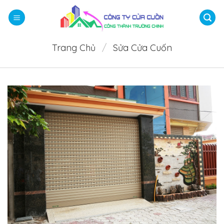
Bỏ
qua
nội
dung
Trang Chủ
/
Sửa Cửa Cuốn