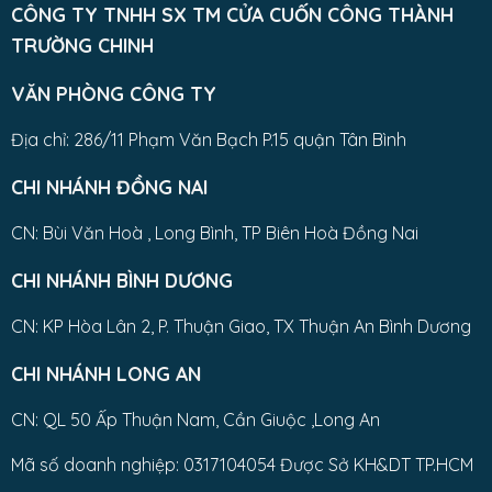
CÔNG TY TNHH SX TM CỬA CUỐN CÔNG THÀNH
TRƯỜNG CHINH
VĂN PHÒNG CÔNG TY
Địa chỉ: 286/11 Phạm Văn Bạch P.15 quận Tân Bình
CHI NHÁNH ĐỒNG NAI
CN: Bùi Văn Hoà , Long Bình, TP Biên Hoà Đồng Nai
CHI NHÁNH BÌNH DƯƠNG
CN: KP Hòa Lân 2, P. Thuận Giao, TX Thuận An Bình Dương
CHI NHÁNH LONG AN
CN: QL 50 Ấp Thuận Nam, Cần Giuộc ,Long An
Mã số doanh nghiệp: 0317104054 Được Sở KH&DT TP.HCM