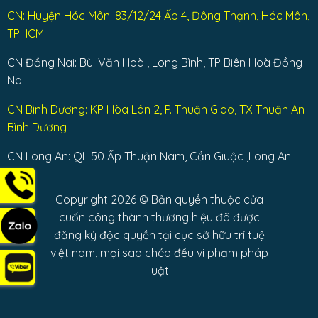
CN: Huyện Hóc Môn: 83/12/24 Ấp 4, Đông Thạnh, Hóc Môn,
TPHCM
CN Đồng Nai: Bùi Văn Hoà , Long Bình, TP Biên Hoà Đồng
Nai
CN Bình Dương: KP Hòa Lân 2, P. Thuận Giao, TX Thuận An
Bình Dương
CN Long An: QL 50 Ấp Thuận Nam, Cần Giuộc ,Long An
Copyright 2026 © Bản quyền thuộc cửa
cuốn công thành thương hiệu đã được
đăng ký độc quyền tại cục sở hữu trí tuệ
việt nam, mọi sao chép đều vi phạm pháp
luật