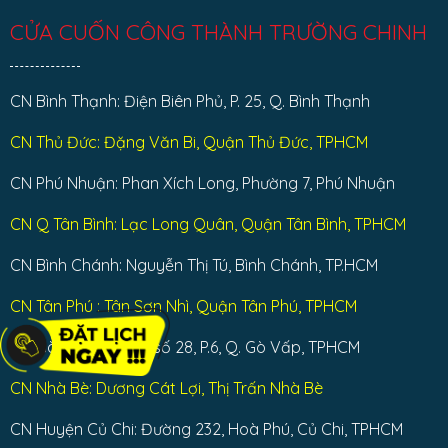
CỬA CUỐN CÔNG THÀNH TRƯỜNG CHINH
CN Bình Thạnh: Điện Biên Phủ, P. 25, Q. Bình Thạnh
CN Thủ Đức: Đặng Văn Bi, Quận Thủ Đức, TPHCM
CN Phú Nhuận: Phan Xích Long, Phường 7, Phú Nhuận
CN Q Tân Bình: Lạc Long Quân, Quận Tân Bình, TPHCM
CN Bình Chánh: Nguyễn Thị Tú, Bình Chánh, TP.HCM
CN Tân Phú : Tân Sơn Nhì, Quận Tân Phú, TPHCM
CN Gò Vấp: Đường số 28, P.6, Q. Gò Vấp, TPHCM
CN Nhà Bè: Dương Cát Lợi, Thị Trấn Nhà Bè
CN Huyện Củ Chi: Đường 232, Hoà Phú, Củ Chi, TPHCM