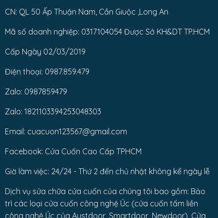
CN: QL 50 Ấp Thuận Nam, Cần Giuộc ,Long An
Mã số doanh nghiệp: 0317104054 Được Sở KH&DT TP.HCM
Cấp Ngày 02/03/2019
Điện thoại: 0987.859.479
Zalo: 0987859479
Zalo: 1821103394253048303
Email: cuacuon123567@gmail.com
Facebook: Cửa Cuốn Cao Cấp TPHCM
Giờ làm việc: 24/24 - Thứ 2 đến chủ nhật không kể ngày lễ
Dịch vụ sửa chữa cửa cuốn của chúng tôi bao gồm: Bảo
trì các loại cửa cuốn công nghệ Úc (cửa cuốn tấm liền
công nghệ Úc của Austdoor, Smartdoor, Newdoor), Cửa