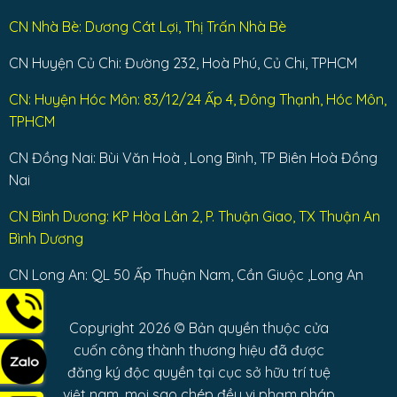
CN Nhà Bè: Dương Cát Lợi, Thị Trấn Nhà Bè
CN Huyện Củ Chi: Đường 232, Hoà Phú, Củ Chi, TPHCM
CN: Huyện Hóc Môn: 83/12/24 Ấp 4, Đông Thạnh, Hóc Môn,
TPHCM
CN Đồng Nai: Bùi Văn Hoà , Long Bình, TP Biên Hoà Đồng
Nai
CN Bình Dương: KP Hòa Lân 2, P. Thuận Giao, TX Thuận An
Bình Dương
CN Long An: QL 50 Ấp Thuận Nam, Cần Giuộc ,Long An
Copyright 2026 © Bản quyền thuộc cửa
cuốn công thành thương hiệu đã được
đăng ký độc quyền tại cục sở hữu trí tuệ
việt nam, mọi sao chép đều vi phạm pháp