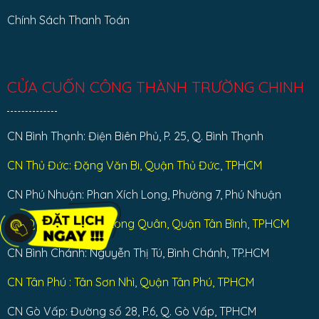
Chính Sách Thanh Toán
CỬA CUỐN CÔNG THÀNH TRƯỜNG CHINH
CN Bình Thạnh: Điện Biên Phủ, P. 25, Q. Bình Thạnh
CN Thủ Đức: Đặng Văn Bi, Quận Thủ Đức, TPHCM
CN Phú Nhuận: Phan Xích Long, Phường 7, Phú Nhuận
CN Q Tân Bình: Lạc Long Quân, Quận Tân Bình, TPHCM
CN Bình Chánh: Nguyễn Thị Tú, Bình Chánh, TP.HCM
CN Tân Phú : Tân Sơn Nhì, Quận Tân Phú, TPHCM
CN Gò Vấp: Đường số 28, P.6, Q. Gò Vấp, TPHCM