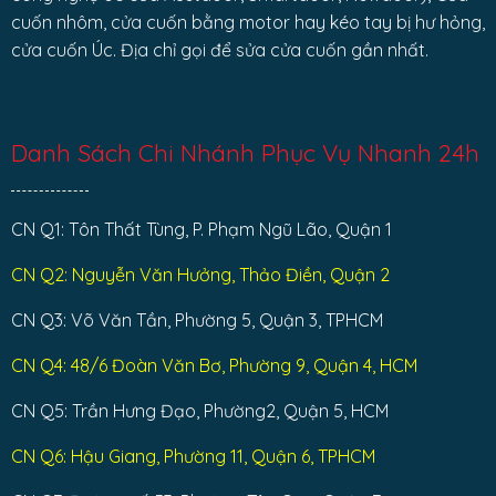
cuốn nhôm, cửa cuốn bằng motor hay kéo tay bị hư hỏng,
cửa cuốn Úc. Địa chỉ gọi để sửa cửa cuốn gần nhất.
Danh Sách Chi Nhánh Phục Vụ Nhanh 24h
CN Q1: Tôn Thất Tùng, P. Phạm Ngũ Lão, Quận 1
CN Q2: Nguyễn Văn Hưởng, Thảo Điền, Quận 2
CN Q3: Võ Văn Tần, Phường 5, Quận 3, TPHCM
CN Q4: 48/6 Đoàn Văn Bơ, Phường 9, Quận 4, HCM
CN Q5: Trần Hưng Đạo, Phường2, Quận 5, HCM
CN Q6: Hậu Giang, Phường 11, Quận 6, TPHCM