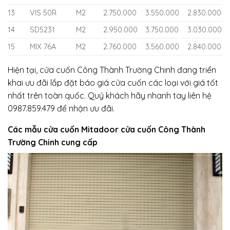
13
VIS 50R
M2
2.750.000
3.550.000
2.830.000
14
SD5231
M2
2.950.000
3.750.000
3.030.000
15
MIX 76A
M2
2.760.000
3.560.000
2.840.000
Hiện tại, cửa cuốn Công Thành Trường Chinh đang triển
khai ưu đãi lắp đặt báo giá cửa cuốn các loại với giá tốt
nhất trên toàn quốc. Quý khách hãy nhanh tay liên hệ
0987.859.479 để nhận ưu đãi.
Các mẫu cửa cuốn Mitadoor cửa cuốn Công Thành
Trường Chinh cung cấp