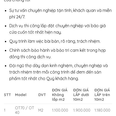
Sự tư vấn chuyên nghiệp tận tình, khách quan và miễn
phí 24/7.
Dịch vụ thi công lắp đặt chuyên nghiệp với báo giá
cửa cuốn tốt nhất hiện nay.
Quy trình làm việc bài bản, rõ ràng, trách nhiệm.
Chính sách bảo hành và bảo trì cam kết trong hợp
đồng thi công dịch vụ.
Đội ngũ thợ dày dạn kinh nghiệm, chuyên nghiệp và
trách nhiệm trên mỗi công trình để đem đến sản
phẩm tốt nhất cho Quý khách hàng.
ĐƠN GIÁ
ĐƠN GIÁ
ĐƠN GIÁ
STT
Model
DVT
Không
LẮP dưới
LẮP trên
lắp m2
10m2
10m2
OT70 / OT
1
M2
1.100.000
1.900.000
1.180.000
40