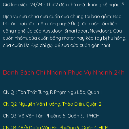
Giờ làm việc: 24/24 - Thứ 2 đến chủ nhật không kể ngày lễ
Dịch vụ sửa chữa cửa cuốn của chúng tôi bao gồm: Bảo
trì các loại cửa cuốn công nghệ Úc (cửa cuốn tấm liền
công nghệ Úc của Austdoor, Smartdoor, Newdoor), Cửa
cuốn nhôm, cửa cuốn bằng motor hay kéo tay bị hư hỏng,
cửa cuốn Úc. Địa chỉ gọi để sửa cửa cuốn gần nhất.
Danh Sách Chi Nhánh Phục Vụ Nhanh 24h
CN Q1: Tôn Thất Tùng, P. Phạm Ngũ Lão, Quận 1
CN Q2: Nguyễn Văn Hưởng, Thảo Điền, Quận 2
CN Q3: Võ Văn Tần, Phường 5, Quận 3, TPHCM
CN Q4: 48/6 Đoàn Văn Bơ, Phường 9, Quận 4, HCM