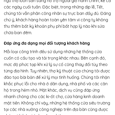
ngũ thợ luôn sẵn sàng hỗ trợ ngoài giờ hành chính, kể cả
các ngày cuối tuần. Đặc biệt, trong những dịp lễ, Tết,
chúng tôi vẫn phân công nhân sự trực ban đầy đủ. Đáng
chú ý, khách hàng hoàn toàn yên tâm vì công ty không
thu thêm bất kỳ khoản phụ phí bất hợp lý nào khi sửa
chữa ban đêm.
Đáp ứng đa dạng mọi đối tượng khách hàng
Mỗi loại công trình đều sử dụng những hệ thống cửa
cuốn có cấu tạo và tải trọng khác nhau. Bên cạnh đó,
mức độ phức tạp khi xử lý sự cố cũng thay đổi tùy theo
từng địa hình. Tuy nhiên, thợ kỹ thuật của chúng tôi được
đào tạo bài bản để xử lý mọi tình huống. Chúng tôi nhận
khắc phục lỗi cho nhà ở dân dụng, nhà phố và các căn
hộ trong hẻm nhỏ. Mặt khác, dịch vụ cũng đáp ứng
nhanh chóng cho các ki-ốt chợ, cửa hàng kinh doanh
mặt tiền. Không chỉ vậy, những hệ thống cửa siêu trường
tại các nhà xưởng công nghiệp trên địa bàn cũng được