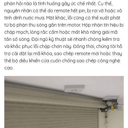
phản hồi nào là tình huống gây ức chế nhất. Cụ thể,
nguyên nhân có thể do remote hết pin, bị rơi vỡ hoặc vô
tình dính nước mưa. Mặt khác, lỗi cũng có thể xuất phát
từ bộ phận thu sóng gắn trên motor. Hộp nhận tín hiệu bị
chập mạch, lỏng rắc cắm hoặc mất khả năng giải mã
tần số sóng. Đội ngũ kỹ thuật sẽ nhanh chóng kiểm tra
và khắc phục lỗi chập chờn này. Đồng thời, chúng tôi hỗ
trợ cài đặt lại mã khóa, sao chép remote mới hoặc thay
thế bộ điều khiển cửa cuốn chống sao chép công nghệ
cao.