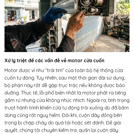
Xử lý triệt để các vấn đề về motor cửa cuốn
Motor được ví như “trái tim” của toàn bộ hệ thống cửa
cuốn tự động. Tuy nhiên, sau một thời gian dài sử dụng,
bộ phận này rất dễ gặp trục trặc nếu không được bảo
dưỡng. Thực tế, lỗi phổ biến nhất là motor phát ra tiếng
gầm rú nhưng cửa không nhúc nhích. Ngoài ra, tình trạng
trượt hành trình khiến cửa tự động trôi xuống dù đã bấm
dừng cũng rất nguy hiểm. Đôi khi, cuộn dây đồng bên
trong bị chập cháy do quá tải hoặc sét đánh. Để giải
quyết, chúng tôi chuyên kiểm tra, quấn lại cuộn dây