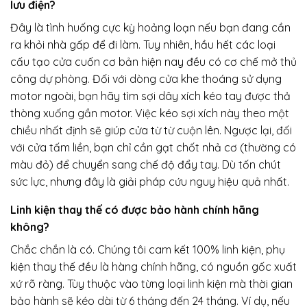
lưu điện?
Đây là tình huống cực kỳ hoảng loạn nếu bạn đang cần
ra khỏi nhà gấp để đi làm. Tuy nhiên, hầu hết các loại
cấu tạo cửa cuốn cơ bản hiện nay đều có cơ chế mở thủ
công dự phòng. Đối với dòng cửa khe thoáng sử dụng
motor ngoài, bạn hãy tìm sợi dây xích kéo tay được thả
thòng xuống gần motor. Việc kéo sợi xích này theo một
chiều nhất định sẽ giúp cửa từ từ cuộn lên. Ngược lại, đối
với cửa tấm liền, bạn chỉ cần gạt chốt nhả cơ (thường có
màu đỏ) để chuyển sang chế độ đẩy tay. Dù tốn chút
sức lực, nhưng đây là giải pháp cứu nguy hiệu quả nhất.
Linh kiện thay thế có được bảo hành chính hãng
không?
Chắc chắn là có. Chúng tôi cam kết 100% linh kiện, phụ
kiện thay thế đều là hàng chính hãng, có nguồn gốc xuất
xứ rõ ràng. Tùy thuộc vào từng loại linh kiện mà thời gian
bảo hành sẽ kéo dài từ 6 tháng đến 24 tháng. Ví dụ, nếu