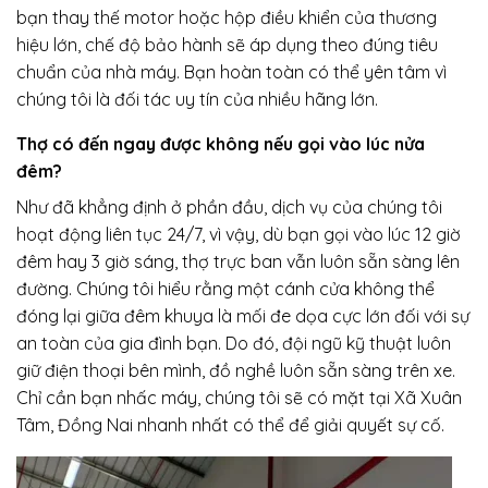
bạn thay thế motor hoặc hộp điều khiển của thương
hiệu lớn, chế độ bảo hành sẽ áp dụng theo đúng tiêu
chuẩn của nhà máy. Bạn hoàn toàn có thể yên tâm vì
chúng tôi là đối tác uy tín của nhiều hãng lớn.
Thợ có đến ngay được không nếu gọi vào lúc nửa
đêm?
Như đã khẳng định ở phần đầu, dịch vụ của chúng tôi
hoạt động liên tục 24/7, vì vậy, dù bạn gọi vào lúc 12 giờ
đêm hay 3 giờ sáng, thợ trực ban vẫn luôn sẵn sàng lên
đường. Chúng tôi hiểu rằng một cánh cửa không thể
đóng lại giữa đêm khuya là mối đe dọa cực lớn đối với sự
an toàn của gia đình bạn. Do đó, đội ngũ kỹ thuật luôn
giữ điện thoại bên mình, đồ nghề luôn sẵn sàng trên xe.
Chỉ cần bạn nhấc máy, chúng tôi sẽ có mặt tại Xã Xuân
Tâm, Đồng Nai nhanh nhất có thể để giải quyết sự cố.