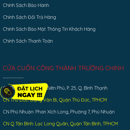
Chính Sách Bảo Hành
Chính Sách Đổi Trả Hàng
Chính Sách Bảo Mật Thông Tin Khách Hàng
Chính Sách Thanh Toán
CỬA CUỐN CÔNG THÀNH TRƯỜNG CHINH
CN Bình Thạnh: Điện Biên Phủ, P. 25, Q. Bình Thạnh
CN Thủ Đức: Đặng Văn Bi, Quận Thủ Đức, TPHCM
CN Phú Nhuận: Phan Xích Long, Phường 7, Phú Nhuận
CN Q Tân Bình: Lạc Long Quân, Quận Tân Bình, TPHCM