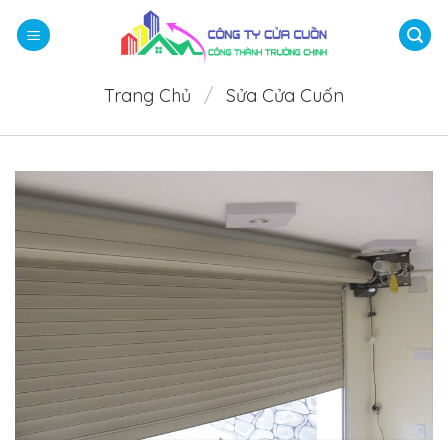
Bỏ
qua
nội
dung
Trang Chủ
/
Sửa Cửa Cuốn