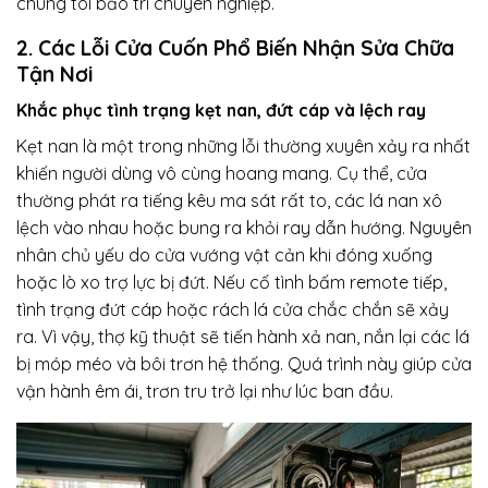
chúng tôi bảo trì chuyên nghiệp.
2. Các Lỗi Cửa Cuốn Phổ Biến Nhận Sửa Chữa
Tận Nơi
Khắc phục tình trạng kẹt nan, đứt cáp và lệch ray
Kẹt nan là một trong những lỗi thường xuyên xảy ra nhất
khiến người dùng vô cùng hoang mang. Cụ thể, cửa
thường phát ra tiếng kêu ma sát rất to, các lá nan xô
lệch vào nhau hoặc bung ra khỏi ray dẫn hướng. Nguyên
nhân chủ yếu do cửa vướng vật cản khi đóng xuống
hoặc lò xo trợ lực bị đứt. Nếu cố tình bấm remote tiếp,
tình trạng đứt cáp hoặc rách lá cửa chắc chắn sẽ xảy
ra. Vì vậy, thợ kỹ thuật sẽ tiến hành xả nan, nắn lại các lá
bị móp méo và bôi trơn hệ thống. Quá trình này giúp cửa
vận hành êm ái, trơn tru trở lại như lúc ban đầu.