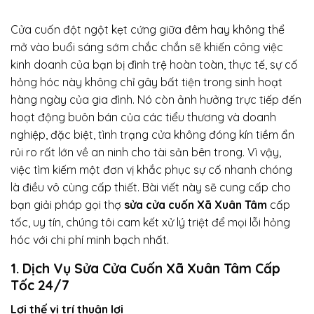
Cửa cuốn đột ngột kẹt cứng giữa đêm hay không thể
mở vào buổi sáng sớm chắc chắn sẽ khiến công việc
kinh doanh của bạn bị đình trệ hoàn toàn, thực tế, sự cố
hỏng hóc này không chỉ gây bất tiện trong sinh hoạt
hàng ngày của gia đình. Nó còn ảnh hưởng trực tiếp đến
hoạt động buôn bán của các tiểu thương và doanh
nghiệp, đặc biệt, tình trạng cửa không đóng kín tiềm ẩn
rủi ro rất lớn về an ninh cho tài sản bên trong. Vì vậy,
việc tìm kiếm một đơn vị khắc phục sự cố nhanh chóng
là điều vô cùng cấp thiết. Bài viết này sẽ cung cấp cho
bạn giải pháp gọi thợ
sửa cửa cuốn Xã Xuân Tâm
cấp
tốc, uy tín, chúng tôi cam kết xử lý triệt để mọi lỗi hỏng
hóc với chi phí minh bạch nhất.
1. Dịch Vụ Sửa Cửa Cuốn Xã Xuân Tâm Cấp
Tốc 24/7
Lợi thế vị trí thuận lợi