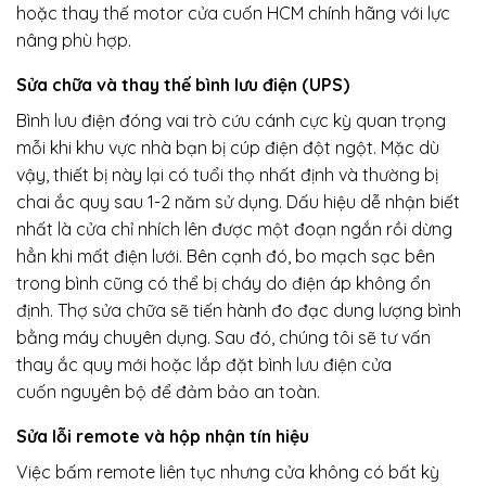
hoặc thay thế motor cửa cuốn HCM chính hãng với lực
nâng phù hợp.
Sửa chữa và thay thế bình lưu điện (UPS)
Bình lưu điện đóng vai trò cứu cánh cực kỳ quan trọng
mỗi khi khu vực nhà bạn bị cúp điện đột ngột. Mặc dù
vậy, thiết bị này lại có tuổi thọ nhất định và thường bị
chai ắc quy sau 1-2 năm sử dụng. Dấu hiệu dễ nhận biết
nhất là cửa chỉ nhích lên được một đoạn ngắn rồi dừng
hẳn khi mất điện lưới. Bên cạnh đó, bo mạch sạc bên
trong bình cũng có thể bị cháy do điện áp không ổn
định. Thợ sửa chữa sẽ tiến hành đo đạc dung lượng bình
bằng máy chuyên dụng. Sau đó, chúng tôi sẽ tư vấn
thay ắc quy mới hoặc lắp đặt bình lưu điện cửa
cuốn nguyên bộ để đảm bảo an toàn.
Sửa lỗi remote và hộp nhận tín hiệu
Việc bấm remote liên tục nhưng cửa không có bất kỳ