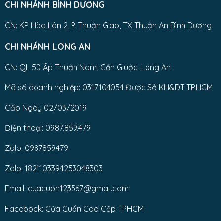
CHI NHÁNH BÌNH DƯƠNG
CN: KP Hòa Lân 2, P. Thuận Giao, TX Thuận An Bình Dương
CHI NHÁNH LONG AN
CN: QL 50 Ấp Thuận Nam, Cần Giuộc ,Long An
Mã số doanh nghiệp: 0317104054 Được Sở KH&DT TP.HCM
Cấp Ngày 02/03/2019
Điện thoại: 0987.859.479
Zalo: 0987859479
Zalo: 1821103394253048303
Email: cuacuon123567@gmail.com
Facebook: Cửa Cuốn Cao Cấp TPHCM