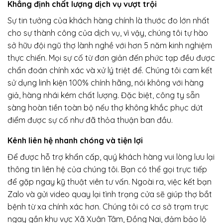
Khẳng định chất lượng dịch vụ vượt trội
Sự tin tưởng của khách hàng chính là thước đo lớn nhất
cho sự thành công của dịch vụ, vì vậy, chúng tôi tự hào
sở hữu đội ngũ thợ lành nghề với hơn 5 năm kinh nghiệm
thực chiến. Mọi sự cố từ đơn giản đến phức tạp đều được
chẩn đoán chính xác và xử lý triệt để. Chúng tôi cam kết
sử dụng linh kiện 100% chính hãng, nói không với hàng
giả, hàng nhái kém chất lượng. Đặc biệt, công ty sẵn
sàng hoàn tiền toàn bộ nếu thợ không khắc phục dứt
điểm được sự cố như đã thỏa thuận ban đầu.
Kênh liên hệ nhanh chóng và tiện lợi
Để được hỗ trợ khẩn cấp, quý khách hàng vui lòng lưu lại
thông tin liên hệ của chúng tôi. Bạn có thể gọi trực tiếp
để gặp ngay kỹ thuật viên tư vấn. Ngoài ra, việc kết bạn
Zalo và gửi video quay lại tình trạng cửa sẽ giúp thợ bắt
bệnh từ xa chính xác hơn. Chúng tôi có cơ sở trạm trực
ngay gần khu vực Xã Xuân Tâm, Đồng Nai, đảm bảo lộ