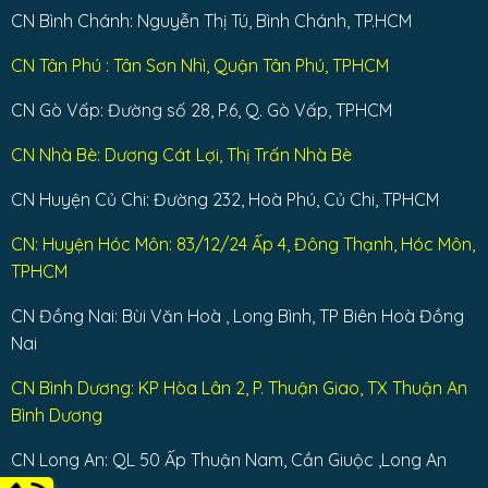
CN Bình Chánh: Nguyễn Thị Tú, Bình Chánh, TP.HCM
CN Tân Phú : Tân Sơn Nhì, Quận Tân Phú, TPHCM
CN Gò Vấp: Đường số 28, P.6, Q. Gò Vấp, TPHCM
CN Nhà Bè: Dương Cát Lợi, Thị Trấn Nhà Bè
CN Huyện Củ Chi: Đường 232, Hoà Phú, Củ Chi, TPHCM
CN: Huyện Hóc Môn: 83/12/24 Ấp 4, Đông Thạnh, Hóc Môn,
TPHCM
CN Đồng Nai: Bùi Văn Hoà , Long Bình, TP Biên Hoà Đồng
Nai
CN Bình Dương: KP Hòa Lân 2, P. Thuận Giao, TX Thuận An
Bình Dương
CN Long An: QL 50 Ấp Thuận Nam, Cần Giuộc ,Long An