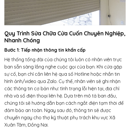
Quy Trình Sửa Chữa Cửa Cuốn Chuyên Nghiệp,
Nhanh Chóng
Bước 1: Tiếp nhận thông tin khẩn cấp
Hệ thống tổng đài của chúng tôi luôn có nhân viên trực
ban sẵn sàng lắng nghe cuộc gọi của bạn. Khi cửa gặp
sự cố, bạn chỉ cần liên hệ qua số Hotline hoặc nhắn tin
hình ảnh/video qua Zalo. Cụ thể, nhân viên sẽ ghi nhận
các thông tin cơ bản như: tình trạng lỗi hiện tại, địa chỉ
nhà và số điện thoại liên hệ. Dựa trên mô tả ban đầu,
chúng tôi sẽ hướng dẫn bạn cách ngắt điện tạm thời để
đảm bảo an toàn. Ngay sau đó, thông tin sẽ được
chuyển ngay cho thợ kỹ thuật phụ trách khu vực Xã
Xuân Tâm, Đồng Nai.