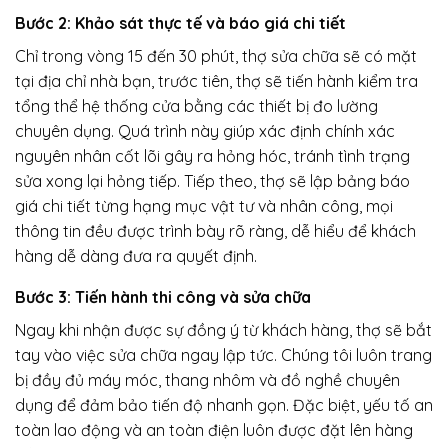
Bước 2: Khảo sát thực tế và báo giá chi tiết
Chỉ trong vòng 15 đến 30 phút, thợ sửa chữa sẽ có mặt
tại địa chỉ nhà bạn, trước tiên, thợ sẽ tiến hành kiểm tra
tổng thể hệ thống cửa bằng các thiết bị đo lường
chuyên dụng. Quá trình này giúp xác định chính xác
nguyên nhân cốt lõi gây ra hỏng hóc, tránh tình trạng
sửa xong lại hỏng tiếp. Tiếp theo, thợ sẽ lập bảng báo
giá chi tiết từng hạng mục vật tư và nhân công, mọi
thông tin đều được trình bày rõ ràng, dễ hiểu để khách
hàng dễ dàng đưa ra quyết định.
Bước 3: Tiến hành thi công và sửa chữa
Ngay khi nhận được sự đồng ý từ khách hàng, thợ sẽ bắt
tay vào việc sửa chữa ngay lập tức. Chúng tôi luôn trang
bị đầy đủ máy móc, thang nhôm và đồ nghề chuyên
dụng để đảm bảo tiến độ nhanh gọn. Đặc biệt, yếu tố an
toàn lao động và an toàn điện luôn được đặt lên hàng