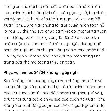
Thời gian chờ đợi thợ đến sửa chữa luôn là nỗi ám ảnh
của nhiều khách hàng khi cửa cuốn gặp sự cố, tuy nhiên,
với đội ngũ kỹ thuật viên túc trực ngay tại khu vực Xã
Xuân Tâm, Đồng Nai, chúng tôi giải quyết hoàn toàn nỗi
lo này. Cụ thể, thợ sửa chữa cam kết có mặt tại Xã Xuân
Tâm, Đồng Nai chỉ trong vòng 15 đến 30 phút sau khi
nhận cuộc gọi, nhờ am hiểu rõ từng tuyến đường, ngõ
hẻm, đội ngũ luôn di chuyển bằng con đường ngắn nhất.
Do đó, bạn sẽ không phải chờ đợi mỏi mòn trong tình
trạng cửa nhà mở toang thiếu an toàn.
Phục vụ liên tục 24/24 không ngày nghỉ
Sự cố hỏng hóc thường xảy ra vào những thời điểm vô
cùng bất ngờ và oái oăm. Thực tế, rất nhiều trường hợp
cửa kẹt cứng vào lúc nửa đêm hoặc rạng sáng. Vì vậy,
chúng tôi cung cấp dịch vụ sửa cửa cuốn Xã Xuân Tâm,
Đồng Nai hoạt động xuyên suốt 24/24 giờ. Ngoài ra, đội