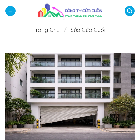
Bỏ
qua
nội
dung
Trang Chủ
/
Sửa Cửa Cuốn