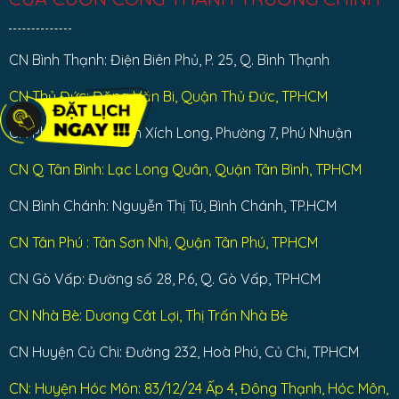
CN Bình Thạnh: Điện Biên Phủ, P. 25, Q. Bình Thạnh
CN Thủ Đức: Đặng Văn Bi, Quận Thủ Đức, TPHCM
CN Phú Nhuận: Phan Xích Long, Phường 7, Phú Nhuận
CN Q Tân Bình: Lạc Long Quân, Quận Tân Bình, TPHCM
CN Bình Chánh: Nguyễn Thị Tú, Bình Chánh, TP.HCM
CN Tân Phú : Tân Sơn Nhì, Quận Tân Phú, TPHCM
CN Gò Vấp: Đường số 28, P.6, Q. Gò Vấp, TPHCM
CN Nhà Bè: Dương Cát Lợi, Thị Trấn Nhà Bè
CN Huyện Củ Chi: Đường 232, Hoà Phú, Củ Chi, TPHCM
CN: Huyện Hóc Môn: 83/12/24 Ấp 4, Đông Thạnh, Hóc Môn,