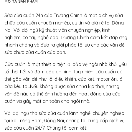
MÔ TẢ SẢN PHẨM
Sửa cửa cuốn 24h của Trường Chinh là một dịch vụ sửa
chữa cửa cuốn chuyên nghiệp, uy tín và giá rẻ tại Đồng
Nai. Với đội ngũ kỹ thuật viên chuyên nghiệp, kinh
nghiệm, có tay nghề cao, Trường Chinh cam kết đáp ứng
nhanh chóng và đưa ra giải pháp tối ưu cho các vấn đề
sửa chữa cửa cuốn của bạn.
Cửa cuốn là một thiết bị tiện lợi bảo vệ ngôi nhà khỏi yếu
tố thời tiết và đảm bảo an ninh. Tuy nhiên, cửa cuốn có
thể gặp vấn đề như: lỗi điều khiển, cửa kẹt, motor ồn, lá
cửa kêu to…Nếu không được sửa chữa kịp thời, những
vấn đề này có thể ảnh hưởng đến hoạt động của cửa
cuốn và gây mất an toàn cho ngôi nhà.
Với đội ngũ thợ sửa cửa cuốn lành nghề, chuyên nghiệp
tại xã Trảng Bom, Đồng Nai, chúng tôi cung cấp dịch vụ
sửa cửa cuốn 24/7. Chúng tôi cam kết: