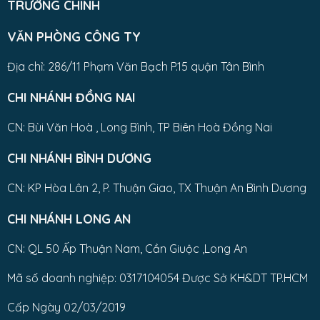
TRƯỜNG CHINH
VĂN PHÒNG CÔNG TY
Địa chỉ: 286/11 Phạm Văn Bạch P.15 quận Tân Bình
CHI NHÁNH ĐỒNG NAI
CN: Bùi Văn Hoà , Long Bình, TP Biên Hoà Đồng Nai
CHI NHÁNH BÌNH DƯƠNG
CN: KP Hòa Lân 2, P. Thuận Giao, TX Thuận An Bình Dương
CHI NHÁNH LONG AN
CN: QL 50 Ấp Thuận Nam, Cần Giuộc ,Long An
Mã số doanh nghiệp: 0317104054 Được Sở KH&DT TP.HCM
Cấp Ngày 02/03/2019