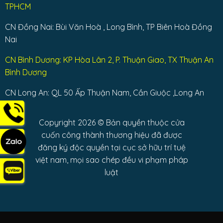
TPHCM
CN Đồng Nai: Bùi Văn Hoà , Long Bình, TP Biên Hoà Đồng
Nai
CN Bình Dương: KP Hòa Lân 2, P. Thuận Giao, TX Thuận An
Bình Dương
CN Long An: QL 50 Ấp Thuận Nam, Cần Giuộc ,Long An
Copyright 2026 © Bản quyền thuộc cửa
cuốn công thành thương hiệu đã được
đăng ký độc quyền tại cục sở hữu trí tuệ
việt nam, mọi sao chép đều vi phạm pháp
luật