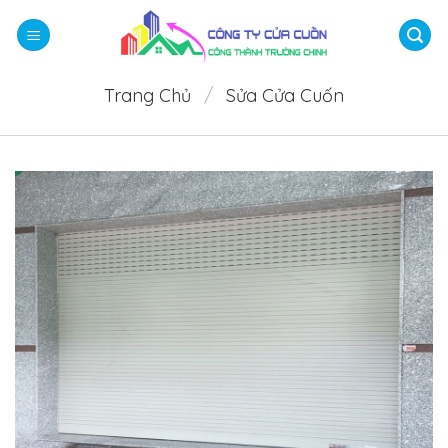
Bỏ
qua
nội
dung
Trang Chủ
/
Sửa Cửa Cuốn