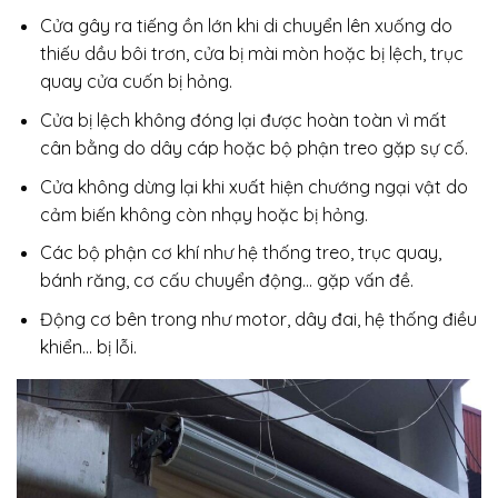
Cửa gây ra tiếng ồn lớn khi di chuyển lên xuống do
thiếu dầu bôi trơn, cửa bị mài mòn hoặc bị lệch, trục
quay cửa cuốn bị hỏng.
Cửa bị lệch không đóng lại được hoàn toàn vì mất
cân bằng do dây cáp hoặc bộ phận treo gặp sự cố.
Cửa không dừng lại khi xuất hiện chướng ngại vật do
cảm biến không còn nhạy hoặc bị hỏng.
Các bộ phận cơ khí như hệ thống treo, trục quay,
bánh răng, cơ cấu chuyển động… gặp vấn đề.
Động cơ bên trong như motor, dây đai, hệ thống điều
khiển… bị lỗi.