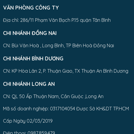
VĂN PHÒNG CÔNG TY
Địa chỉ: 286/11 Phạm Văn Bạch P.15 quận Tân Bình
CHI NHÁNH ĐỒNG NAI
CN: Bùi Văn Hoà , Long Bình, TP Biên Hoà Đồng Nai
CHI NHÁNH BÌNH DƯƠNG
CN: KP Hòa Lân 2, P. Thuận Giao, TX Thuận An Bình Dương
CHI NHÁNH LONG AN
CN: QL 50 Ấp Thuận Nam, Cần Giuộc ,Long An
Mã số doanh nghiệp: 0317104054 Được Sở KH&DT TP.HCM
Cấp Ngày 02/03/2019
Điện thoại: 0987.859.479