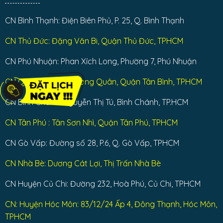
CN Bình Thạnh: Điện Biên Phủ, P. 25, Q. Bình Thạnh
CN Thủ Đức: Đặng Văn Bi, Quận Thủ Đức, TPHCM
CN Phú Nhuận: Phan Xích Long, Phường 7, Phú Nhuận
CN Q Tân Bình: Lạc Long Quân, Quận Tân Bình, TPHCM
CN Bình Chánh: Nguyễn Thị Tú, Bình Chánh, TP.HCM
CN Tân Phú : Tân Sơn Nhì, Quận Tân Phú, TPHCM
CN Gò Vấp: Đường số 28, P.6, Q. Gò Vấp, TPHCM
CN Nhà Bè: Dương Cát Lợi, Thị Trấn Nhà Bè
CN Huyện Củ Chi: Đường 232, Hoà Phú, Củ Chi, TPHCM
CN: Huyện Hóc Môn: 83/12/24 Ấp 4, Đông Thạnh, Hóc Môn,
TPHCM