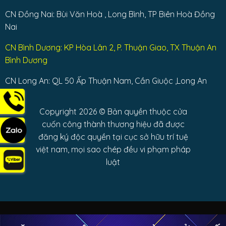
CN Đồng Nai: Bùi Văn Hoà , Long Bình, TP Biên Hoà Đồng
Nai
CN Bình Dương: KP Hòa Lân 2, P. Thuận Giao, TX Thuận An
Bình Dương
CN Long An: QL 50 Ấp Thuận Nam, Cần Giuộc ,Long An
Copyright 2026 © Bản quyền thuộc cửa
cuốn công thành thương hiệu đã được
đăng ký độc quyền tại cục sở hữu trí tuệ
việt nam, mọi sao chép đều vi phạm pháp
luật