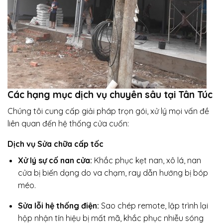
Các hạng mục dịch vụ chuyên sâu tại Tân Túc
Chúng tôi cung cấp giải pháp trọn gói, xử lý mọi vấn đề
liên quan đến hệ thống cửa cuốn:
Dịch vụ Sửa chữa cấp tốc
Xử lý sự cố nan cửa:
Khắc phục kẹt nan, xô lá, nan
cửa bị biến dạng do va chạm, ray dẫn hướng bị bóp
méo.
Sửa lỗi hệ thống điện:
Sao chép remote, lập trình lại
hộp nhận tín hiệu bị mất mã, khắc phục nhiễu sóng