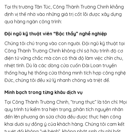
Tại thị trường Tân Túc, Công Thành Trường Chinh khẳng
định vị thế nhờ vào những giá trị cốt lõi được xây dựng
qua hàng ngàn công trình:
Đội ngũ kỹ thuật viên “Bậc thầy” nghề nghiệp
Chúng tôi chú trọng vào con người. Đội ngũ kỹ thuật tại
Công Thành Trường Chinh không chỉ sở hữu trình độ cơ
điện tử vững chắc mà còn có thái độ làm việc chỉn chu,
nhiệt tình. Dù là các dòng cửa cuốn Đài Loan truyền
thống hay hệ thống cửa thông minh tích hợp công nghệ
Đức, chúng tôi đều xử lý nhanh chóng và triệt để.
Minh bạch trong từng khâu dịch vụ
Tại Công Thành Trường Chinh, “trung thực” là tôn chỉ. Mọi
quy trình từ kiểm tra hiện trạng, phân tích nguyên nhân
đến lên phương án sửa chữa đều được thực hiện công
khai dưới sự đồng ý của khách hàng. Chúng tôi cam kết
tuyệt đối không “vẽ bệnh”, không phát sinh chi phí bất