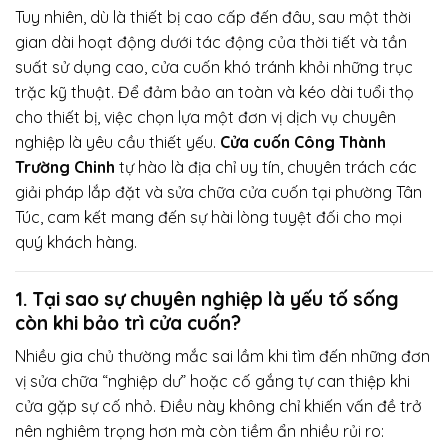
Tuy nhiên, dù là thiết bị cao cấp đến đâu, sau một thời
gian dài hoạt động dưới tác động của thời tiết và tần
suất sử dụng cao, cửa cuốn khó tránh khỏi những trục
trặc kỹ thuật. Để đảm bảo an toàn và kéo dài tuổi thọ
cho thiết bị, việc chọn lựa một đơn vị dịch vụ chuyên
nghiệp là yêu cầu thiết yếu.
Cửa cuốn Công Thành
Trường Chinh
tự hào là địa chỉ uy tín, chuyên trách các
giải pháp lắp đặt và sửa chữa cửa cuốn tại phường Tân
Túc, cam kết mang đến sự hài lòng tuyệt đối cho mọi
quý khách hàng.
1. Tại sao sự chuyên nghiệp là yếu tố sống
còn khi bảo trì cửa cuốn?
Nhiều gia chủ thường mắc sai lầm khi tìm đến những đơn
vị sửa chữa “nghiệp dư” hoặc cố gắng tự can thiệp khi
cửa gặp sự cố nhỏ. Điều này không chỉ khiến vấn đề trở
nên nghiêm trọng hơn mà còn tiềm ẩn nhiều rủi ro: