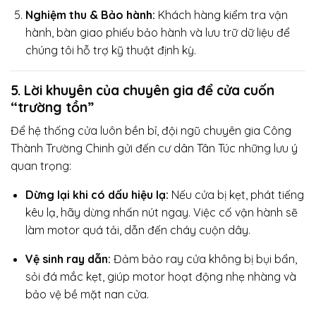
Nghiệm thu & Bảo hành:
Khách hàng kiểm tra vận
hành, bàn giao phiếu bảo hành và lưu trữ dữ liệu để
chúng tôi hỗ trợ kỹ thuật định kỳ.
5. Lời khuyên của chuyên gia để cửa cuốn
“trường tồn”
Để hệ thống cửa luôn bền bỉ, đội ngũ chuyên gia Công
Thành Trường Chinh gửi đến cư dân Tân Túc những lưu ý
quan trọng:
Dừng lại khi có dấu hiệu lạ:
Nếu cửa bị kẹt, phát tiếng
kêu lạ, hãy dừng nhấn nút ngay. Việc cố vận hành sẽ
làm motor quá tải, dẫn đến cháy cuộn dây.
Vệ sinh ray dẫn:
Đảm bảo ray cửa không bị bụi bẩn,
sỏi đá mắc kẹt, giúp motor hoạt động nhẹ nhàng và
bảo vệ bề mặt nan cửa.