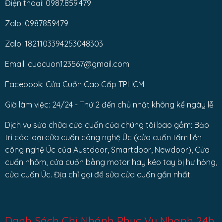
Điện thoại: 0987.859.479
Zalo: 0987859479
Zalo: 1821103394253048303
Email: cuacuon123567@gmail.com
Facebook: Cửa Cuốn Cao Cấp TPHCM
Giờ làm việc: 24/24 - Thứ 2 đến chủ nhật không kể ngày lễ
Dịch vụ sửa chữa cửa cuốn của chúng tôi bao gồm: Bảo
trì các loại cửa cuốn công nghệ Úc (cửa cuốn tấm liền
công nghệ Úc của Austdoor, Smartdoor, Newdoor), Cửa
cuốn nhôm, cửa cuốn bằng motor hay kéo tay bị hư hỏng,
cửa cuốn Úc. Địa chỉ gọi để sửa cửa cuốn gần nhất.
Danh Sách Chi Nhánh Phục Vụ Nhanh 24h