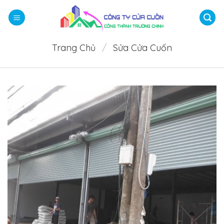
Bỏ
qua
nội
dung
Trang Chủ
/
Sửa Cửa Cuốn