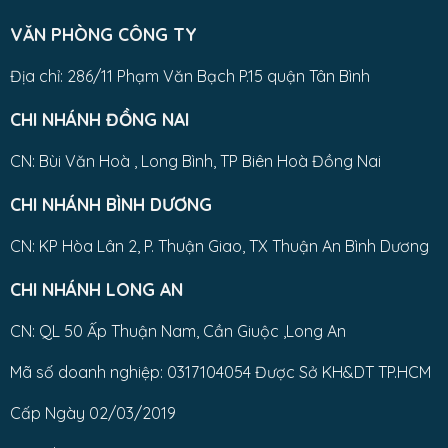
VĂN PHÒNG CÔNG TY
Địa chỉ: 286/11 Phạm Văn Bạch P.15 quận Tân Bình
CHI NHÁNH ĐỒNG NAI
CN: Bùi Văn Hoà , Long Bình, TP Biên Hoà Đồng Nai
CHI NHÁNH BÌNH DƯƠNG
CN: KP Hòa Lân 2, P. Thuận Giao, TX Thuận An Bình Dương
CHI NHÁNH LONG AN
CN: QL 50 Ấp Thuận Nam, Cần Giuộc ,Long An
Mã số doanh nghiệp: 0317104054 Được Sở KH&DT TP.HCM
Cấp Ngày 02/03/2019