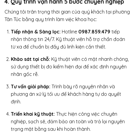
4. Quy trình vận hành 5 bước chuyên nghiệp
Chúng tôi trân trọng thời gian của quý khách tại phường
Tân Túc bằng quy trình làm việc khoa học:
Tiếp nhận & Sàng lọc:
Hotline
0987.859.479
tiếp
nhận thông tin 24/7. Kỹ thuật viên hỗ trợ chẩn đoán
từ xa để chuẩn bị đầy đủ linh kiện cần thiết.
Khảo sát tại chỗ:
Kỹ thuật viên có mặt nhanh chóng,
sử dụng thiết bị đo kiểm hiện đại để xác định nguyên
nhân gốc rễ.
Tư vấn giải pháp:
Trình bày rõ nguyên nhân và
phương án xử lý tối ưu để khách hàng tự do quyết
định.
Triển khai kỹ thuật:
Thực hiện công việc chuyên
nghiệp, sạch sẽ, đảm bảo an toàn và trả lại nguyên
trạng mặt bằng sau khi hoàn thành.