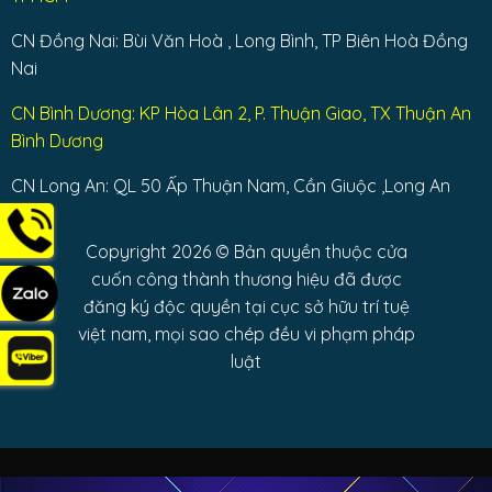
CN Đồng Nai: Bùi Văn Hoà , Long Bình, TP Biên Hoà Đồng
Nai
CN Bình Dương: KP Hòa Lân 2, P. Thuận Giao, TX Thuận An
Bình Dương
CN Long An: QL 50 Ấp Thuận Nam, Cần Giuộc ,Long An
Copyright 2026 © Bản quyền thuộc cửa
cuốn công thành thương hiệu đã được
đăng ký độc quyền tại cục sở hữu trí tuệ
việt nam, mọi sao chép đều vi phạm pháp
luật