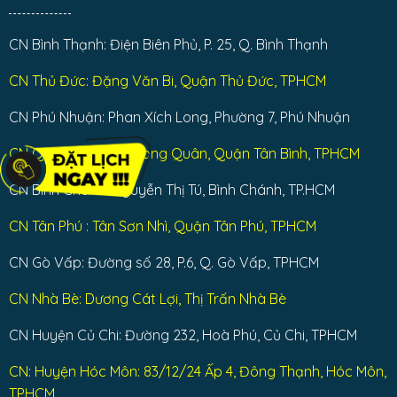
CN Bình Thạnh: Điện Biên Phủ, P. 25, Q. Bình Thạnh
CN Thủ Đức: Đặng Văn Bi, Quận Thủ Đức, TPHCM
CN Phú Nhuận: Phan Xích Long, Phường 7, Phú Nhuận
CN Q Tân Bình: Lạc Long Quân, Quận Tân Bình, TPHCM
CN Bình Chánh: Nguyễn Thị Tú, Bình Chánh, TP.HCM
CN Tân Phú : Tân Sơn Nhì, Quận Tân Phú, TPHCM
CN Gò Vấp: Đường số 28, P.6, Q. Gò Vấp, TPHCM
CN Nhà Bè: Dương Cát Lợi, Thị Trấn Nhà Bè
CN Huyện Củ Chi: Đường 232, Hoà Phú, Củ Chi, TPHCM
CN: Huyện Hóc Môn: 83/12/24 Ấp 4, Đông Thạnh, Hóc Môn,
TPHCM