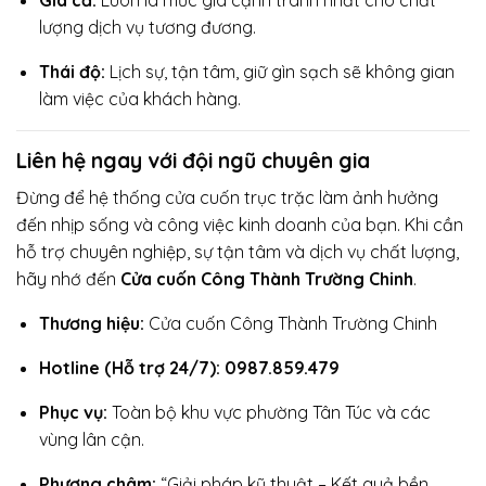
Giá cả:
Luôn là mức giá cạnh tranh nhất cho chất
lượng dịch vụ tương đương.
Thái độ:
Lịch sự, tận tâm, giữ gìn sạch sẽ không gian
làm việc của khách hàng.
Liên hệ ngay với đội ngũ chuyên gia
Đừng để hệ thống cửa cuốn trục trặc làm ảnh hưởng
đến nhịp sống và công việc kinh doanh của bạn. Khi cần
hỗ trợ chuyên nghiệp, sự tận tâm và dịch vụ chất lượng,
hãy nhớ đến
Cửa cuốn Công Thành Trường Chinh
.
Thương hiệu:
Cửa cuốn Công Thành Trường Chinh
Hotline (Hỗ trợ 24/7): 0987.859.479
Phục vụ:
Toàn bộ khu vực phường Tân Túc và các
vùng lân cận.
Phương châm:
“Giải pháp kỹ thuật – Kết quả bền