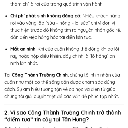
thậm chí là rơi cửa trong quá trình vận hành.
Chi phí phát sinh không đáng có:
Nhiều khách hàng
rơi vào vòng lặp “sửa – hỏng – lại sửa” chỉ vì đơn vị
thực hiện trước đó không tìm ra nguyên nhân gốc rễ,
dẫn đến việc hỏng hóc tái diễn liên tục.
Mất an ninh:
Khi cửa cuốn không thể đóng kín do lỗi
ray hoặc hộp điều khiển, đây chính là “lỗ hổng” an
ninh lớn nhất.
Tại
Công Thành Trường Chinh
, chúng tôi nhìn nhận cửa
cuốn như một cơ thể sống cần được chăm sóc đúng
cách. Sự am hiểu tường tận về cơ học và điện tử giúp
chúng tôi giải quyết triệt để các vấn đề phức tạp nhất.
2. Vì sao Công Thành Trường Chinh trở thành
“điểm tựa” tin cậy tại Tân Hưng?