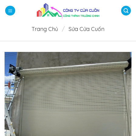
Bỏ
qua
nội
dung
Trang Chủ
/
Sửa Cửa Cuốn