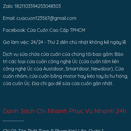
Zalo: 1821103394253048303
Email: cuacuon123567@gmail.com
Facebook: Cửa Cuốn Cao Cấp TPHCM
Giờ làm việc: 24/24 - Thứ 2 đến chủ nhật không kể ngày lễ
Dịch vụ sửa chữa cửa cuốn của chúng tôi bao gồm: Bảo
trì các loại cửa cuốn công nghệ Úc (cửa cuốn tấm liền
công nghệ Úc của Austdoor, Smartdoor, Newdoor), Cửa
cuốn nhôm, cửa cuốn bằng motor hay kéo tay bị hư hỏng,
cửa cuốn Úc. Địa chỉ gọi để sửa cửa cuốn gần nhất.
Danh Sách Chi Nhánh Phục Vụ Nhanh 24h
CN Q1: Tôn Thất Tùng, P. Phạm Ngũ Lão, Quận 1