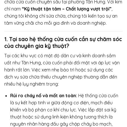
chữa cửa cuốn chuyên sâu tại phường Tân Hưng. Với kim
chỉ nam
“Kỹ thuật tận tâm – Chất lượng vượt trội”
,
chúng tôi không chỉ sửa chữa, chúng tôi kiến tạo sự an
tâm vững chãi cho mỗi gia đình và doanh nghiệp.
1. Tại sao hệ thống cửa cuốn cần sự chăm sóc
của chuyên gia kỹ thuật?
Tại các khu vực có mật độ dân cư và kinh doanh sầm
uất như Tân Hưng, cửa cuốn phải đối mặt với áp lực vận
hành rất lớn. Việc xem nhẹ bảo trì hoặc sử dụng các
dịch vụ sửa chữa thiếu chuyên nghiệp thường dẫn đến
nhiều hệ lụy nghiêm trọng:
Rủi ro cháy nổ và mất an toàn:
Hệ thống cửa cuốn
là sự kết hợp tinh vi giữa động cơ điện, mạch điều
khiển và bộ phận cơ khí chịu lực. Việc lắp đặt sai kỹ
thuật hoặc sử dụng linh kiện không tương thích là
nguyên nhân hàng đầu gây chập cháy bo mạch,