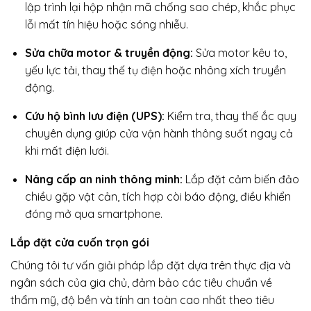
lập trình lại hộp nhận mã chống sao chép, khắc phục
lỗi mất tín hiệu hoặc sóng nhiễu.
Sửa chữa motor & truyền động:
Sửa motor kêu to,
yếu lực tải, thay thế tụ điện hoặc nhông xích truyền
động.
Cứu hộ bình lưu điện (UPS):
Kiểm tra, thay thế ắc quy
chuyên dụng giúp cửa vận hành thông suốt ngay cả
khi mất điện lưới.
Nâng cấp an ninh thông minh:
Lắp đặt cảm biến đảo
chiều gặp vật cản, tích hợp còi báo động, điều khiển
đóng mở qua smartphone.
Lắp đặt cửa cuốn trọn gói
Chúng tôi tư vấn giải pháp lắp đặt dựa trên thực địa và
ngân sách của gia chủ, đảm bảo các tiêu chuẩn về
thẩm mỹ, độ bền và tính an toàn cao nhất theo tiêu