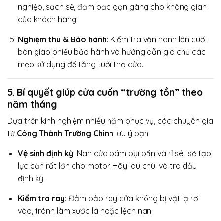
nghiệp, sạch sẽ, đảm bảo gọn gàng cho không gian
của khách hàng.
Nghiệm thu & Bảo hành:
Kiểm tra vận hành lần cuối,
bàn giao phiếu bảo hành và hướng dẫn gia chủ các
mẹo sử dụng để tăng tuổi thọ cửa.
5. Bí quyết giúp cửa cuốn “trường tồn” theo
năm tháng
Dựa trên kinh nghiệm nhiều năm phục vụ, các chuyên gia
từ
Công Thành Trường Chinh
lưu ý bạn:
Vệ sinh định kỳ:
Nan cửa bám bụi bẩn và rỉ sét sẽ tạo
lực cản rất lớn cho motor. Hãy lau chùi và tra dầu
định kỳ.
Kiểm tra ray:
Đảm bảo ray cửa không bị vật lạ rơi
vào, tránh làm xước lá hoặc lệch nan.