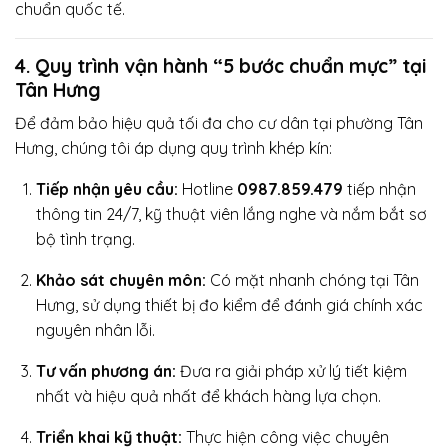
chuẩn quốc tế.
4. Quy trình vận hành “5 bước chuẩn mực” tại
Tân Hưng
Để đảm bảo hiệu quả tối đa cho cư dân tại phường Tân
Hưng, chúng tôi áp dụng quy trình khép kín:
Tiếp nhận yêu cầu:
Hotline
0987.859.479
tiếp nhận
thông tin 24/7, kỹ thuật viên lắng nghe và nắm bắt sơ
bộ tình trạng.
Khảo sát chuyên môn:
Có mặt nhanh chóng tại Tân
Hưng, sử dụng thiết bị đo kiểm để đánh giá chính xác
nguyên nhân lỗi.
Tư vấn phương án:
Đưa ra giải pháp xử lý tiết kiệm
nhất và hiệu quả nhất để khách hàng lựa chọn.
Triển khai kỹ thuật:
Thực hiện công việc chuyên