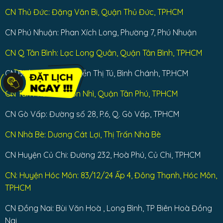
CN Thủ Đức: Đặng Văn Bi, Quận Thủ Đức, TPHCM
CN Phú Nhuận: Phan Xích Long, Phường 7, Phú Nhuận
CN Q Tân Bình: Lạc Long Quân, Quận Tân Bình, TPHCM
CN Bình Chánh: Nguyễn Thị Tú, Bình Chánh, TP.HCM
CN Tân Phú : Tân Sơn Nhì, Quận Tân Phú, TPHCM
CN Gò Vấp: Đường số 28, P.6, Q. Gò Vấp, TPHCM
CN Nhà Bè: Dương Cát Lợi, Thị Trấn Nhà Bè
CN Huyện Củ Chi: Đường 232, Hoà Phú, Củ Chi, TPHCM
CN: Huyện Hóc Môn: 83/12/24 Ấp 4, Đông Thạnh, Hóc Môn,
TPHCM
CN Đồng Nai: Bùi Văn Hoà , Long Bình, TP Biên Hoà Đồng
Nai