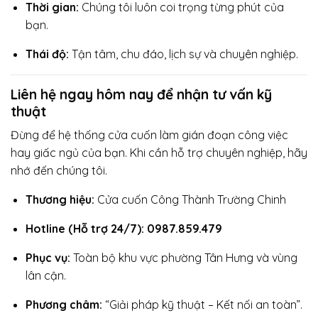
Thời gian:
Chúng tôi luôn coi trọng từng phút của
bạn.
Thái độ:
Tận tâm, chu đáo, lịch sự và chuyên nghiệp.
Liên hệ ngay hôm nay để nhận tư vấn kỹ
thuật
Đừng để hệ thống cửa cuốn làm gián đoạn công việc
hay giấc ngủ của bạn. Khi cần hỗ trợ chuyên nghiệp, hãy
nhớ đến chúng tôi.
Thương hiệu:
Cửa cuốn Công Thành Trường Chinh
Hotline (Hỗ trợ 24/7): 0987.859.479
Phục vụ:
Toàn bộ khu vực phường Tân Hưng và vùng
lân cận.
Phương châm:
“Giải pháp kỹ thuật – Kết nối an toàn”.