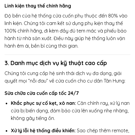
Linh kiện thay thế chính hãng
Độ bền của hệ thống cửa cuốn phụ thuộc đến 80% vào
linh kiện. Chúng tôi cam kết sử dụng phụ kiện thay thế
100% chính hãng, đi kèm đầy đủ tem mác và phiếu bảo
hành từ nhà sản xuất. Điều này giúp hệ thống luôn vận
hành êm ái, bền bỉ cùng thời gian.
3. Danh mục dịch vụ kỹ thuật cao cấp
Chúng tôi cung cấp hệ sinh thái dịch vụ đa dạng, giải
quyết mọi “nỗi đau” về cửa cuốn cho cư dân Tân Hưng:
Sửa chữa cửa cuốn cấp tốc 24/7
Khắc phục sự cố kẹt, xô nan:
Căn chỉnh ray, xử lý nan
cửa bị biến dạng, đảm bảo cửa lên xuống nhẹ nhàng,
không gây tiếng ồn.
Xử lý lỗi hệ thống điều khiển:
Sao chép thêm remote,