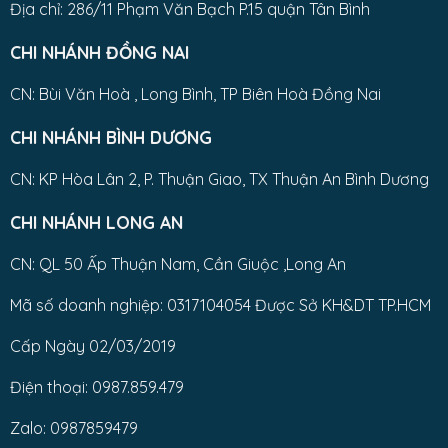
Địa chỉ: 286/11 Phạm Văn Bạch P.15 quận Tân Bình
CHI NHÁNH ĐỒNG NAI
CN: Bùi Văn Hoà , Long Bình, TP Biên Hoà Đồng Nai
CHI NHÁNH BÌNH DƯƠNG
CN: KP Hòa Lân 2, P. Thuận Giao, TX Thuận An Bình Dương
CHI NHÁNH LONG AN
CN: QL 50 Ấp Thuận Nam, Cần Giuộc ,Long An
Mã số doanh nghiệp: 0317104054 Được Sở KH&DT TP.HCM
Cấp Ngày 02/03/2019
Điện thoại: 0987.859.479
Zalo: 0987859479