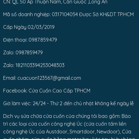
CN: QL 50 Ấp Thuận Nam, Cần Giuộc ,Long An
Mã số doanh nghiệp: 0317104054 Được Sở KH&DT TP.HCM
Cấp Ngày 02/03/2019
Điện thoại: 0987.859.479
Zalo: 0987859479
Zalo: 1821103394253048303
Email: cuacuon123567@gmail.com
Facebook: Cửa Cuốn Cao Cấp TPHCM
Giờ làm việc: 24/24 - Thứ 2 đến chủ nhật không kể ngày lễ
Dịch vụ sửa chữa cửa cuốn của chúng tôi bao gồm: Bảo
trì các loại cửa cuốn công nghệ Úc (cửa cuốn tấm liền
công nghệ Úc của Austdoor, Smartdoor, Newdoor), Cửa