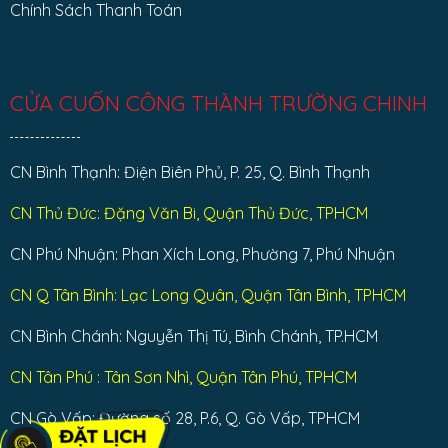
Chính Sách Thanh Toán
CỬA CUỐN CÔNG THÀNH TRƯỜNG CHINH
CN Bình Thạnh: Điện Biên Phủ, P. 25, Q. Bình Thạnh
CN Thủ Đức: Đặng Văn Bi, Quận Thủ Đức, TPHCM
CN Phú Nhuận: Phan Xích Long, Phường 7, Phú Nhuận
CN Q Tân Bình: Lạc Long Quân, Quận Tân Bình, TPHCM
CN Bình Chánh: Nguyễn Thị Tú, Bình Chánh, TP.HCM
CN Tân Phú : Tân Sơn Nhì, Quận Tân Phú, TPHCM
CN Gò Vấp: Đường số 28, P.6, Q. Gò Vấp, TPHCM