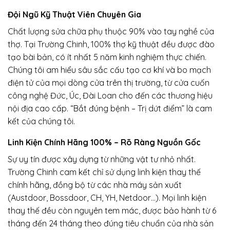
Đội Ngũ Kỹ Thuật Viên Chuyên Gia
Chất lượng sửa chữa phụ thuộc 90% vào tay nghề của
thợ. Tại Trường Chinh, 100% thợ kỹ thuật đều được đào
tạo bài bản, có ít nhất 5 năm kinh nghiệm thực chiến.
Chúng tôi am hiểu sâu sắc cấu tạo cơ khí và bo mạch
điện tử của mọi dòng cửa trên thị trường, từ cửa cuốn
công nghệ Đức, Úc, Đài Loan cho đến các thương hiệu
nội địa cao cấp. “Bắt đúng bệnh – Trị dứt điểm” là cam
kết của chúng tôi.
Linh Kiện Chính Hãng 100% – Rõ Ràng Nguồn Gốc
Sự uy tín được xây dựng từ những vật tư nhỏ nhất.
Trường Chinh cam kết chỉ sử dụng linh kiện thay thế
chính hãng, đồng bộ từ các nhà máy sản xuất
(Austdoor, Bossdoor, CH, YH, Netdoor…). Mọi linh kiện
thay thế đều còn nguyên tem mác, được bảo hành từ 6
tháng đến 24 tháng theo đúng tiêu chuẩn của nhà sản