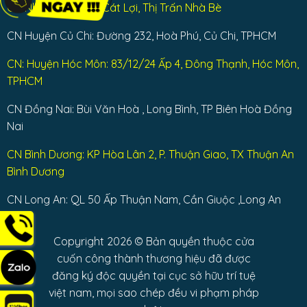
CN Nhà Bè: Dương Cát Lợi, Thị Trấn Nhà Bè
CN Huyện Củ Chi: Đường 232, Hoà Phú, Củ Chi, TPHCM
CN: Huyện Hóc Môn: 83/12/24 Ấp 4, Đông Thạnh, Hóc Môn,
TPHCM
CN Đồng Nai: Bùi Văn Hoà , Long Bình, TP Biên Hoà Đồng
Nai
CN Bình Dương: KP Hòa Lân 2, P. Thuận Giao, TX Thuận An
Bình Dương
CN Long An: QL 50 Ấp Thuận Nam, Cần Giuộc ,Long An
Copyright 2026 © Bản quyền thuộc cửa
cuốn công thành thương hiệu đã được
đăng ký độc quyền tại cục sở hữu trí tuệ
việt nam, mọi sao chép đều vi phạm pháp