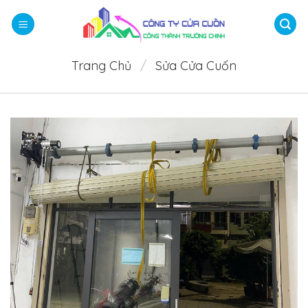
Bỏ
qua
nội
dung
Trang Chủ
/
Sửa Cửa Cuốn