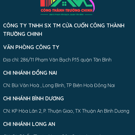
CÔNG TY TNHH SX TM CỬA CUỐN CÔNG THÀNH
TRƯỜNG CHINH
VĂN PHÒNG CÔNG TY
Địa chỉ: 286/11 Phạm Văn Bạch P.15 quận Tân Bình
CHI NHÁNH ĐỒNG NAI
CN: Bùi Văn Hoà , Long Bình, TP Biên Hoà Đồng Nai
CHI NHÁNH BÌNH DƯƠNG
CN: KP Hòa Lân 2, P. Thuận Giao, TX Thuận An Bình Dương
CHI NHÁNH LONG AN