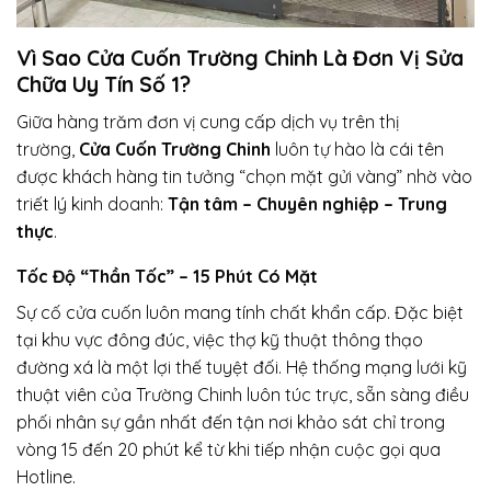
Vì Sao Cửa Cuốn Trường Chinh Là Đơn Vị Sửa
Chữa Uy Tín Số 1?
Giữa hàng trăm đơn vị cung cấp dịch vụ trên thị
trường,
Cửa Cuốn Trường Chinh
luôn tự hào là cái tên
được khách hàng tin tưởng “chọn mặt gửi vàng” nhờ vào
triết lý kinh doanh:
Tận tâm – Chuyên nghiệp – Trung
thực
.
Tốc Độ “Thần Tốc” – 15 Phút Có Mặt
Sự cố cửa cuốn luôn mang tính chất khẩn cấp. Đặc biệt
tại khu vực đông đúc, việc thợ kỹ thuật thông thạo
đường xá là một lợi thế tuyệt đối. Hệ thống mạng lưới kỹ
thuật viên của Trường Chinh luôn túc trực, sẵn sàng điều
phối nhân sự gần nhất đến tận nơi khảo sát chỉ trong
vòng 15 đến 20 phút kể từ khi tiếp nhận cuộc gọi qua
Hotline.