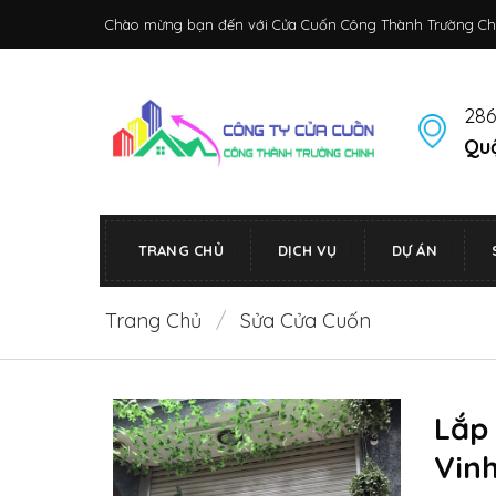
Bỏ
Chào mừng bạn đến với Cửa Cuốn Công Thành Trường Ch
qua
nội
dung
286
Quậ
TRANG CHỦ
DỊCH VỤ
DỰ ÁN
Trang Chủ
/
Sửa Cửa Cuốn
Lắp
Vin