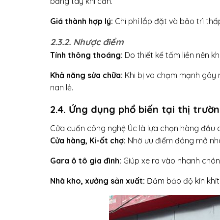
bằng tay khi cần.
Giá thành hợp lý:
Chi phí lắp đặt và bảo trì t
2.3.2. Nhược điểm
Tính thông thoáng:
Do thiết kế tấm liền nên k
Khả năng sửa chữa:
Khi bị va chạm mạnh gây m
nan lẻ.
2.4. Ứng dụng phổ biến tại thị trư
Cửa cuốn công nghệ Úc là lựa chọn hàng đầu cho 
Cửa hàng, Ki-ốt chợ:
Nhờ ưu điểm đóng mở nha
Gara ô tô gia đình:
Giúp xe ra vào nhanh chón
Nhà kho, xưởng sản xuất:
Đảm bảo độ kín khít