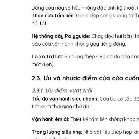
Dòng cửa này sở hữu những đặc tính kỹ thuật r
Thân cửa tấm liền:
Được dập sóng vuông từ th
hồi tốt.
Hệ thống dây Polyguide:
Chạy dọc hai bên thâ
bảo cửa vận hành không gây tiếng động.
Lò xo trợ lực:
Sử dụng thép C80 có độ bền cao,
mất điện).
2.3. Ưu và nhược điểm của cửa cuố
2.3.1. Ưu điểm vượt trội
Tốc độ vận hành siêu nhanh:
Cửa Úc có tốc độ
tiết kiệm thời gian chờ đợi.
Vận hành êm ái:
Thiết kế tấm liền không khớp 
Trọng lượng siêu nhẹ:
Nhờ vật liệu thép hợp ki