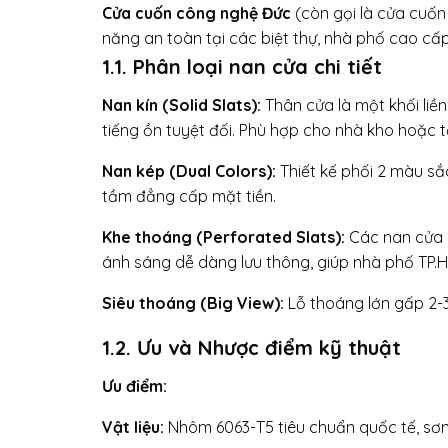
Cửa cuốn công nghệ Đức
(còn gọi là cửa cuốn
năng an toàn tại các biệt thự, nhà phố cao cấp
1.1. Phân loại nan cửa chi tiết
Nan kín (Solid Slats):
Thân cửa là một khối liề
tiếng ồn tuyệt đối. Phù hợp cho nhà kho hoặc 
Nan kép (Dual Colors):
Thiết kế phối 2 màu sắc
tầm đẳng cấp mặt tiền.
Khe thoáng (Perforated Slats):
Các nan cửa c
ánh sáng dễ dàng lưu thông, giúp nhà phố TP.
Siêu thoáng (Big View):
Lỗ thoáng lớn gấp 2-3 
1.2. Ưu và Nhược điểm kỹ thuật
Ưu điểm:
Vật liệu:
Nhôm 6063-T5 tiêu chuẩn quốc tế, sơn 