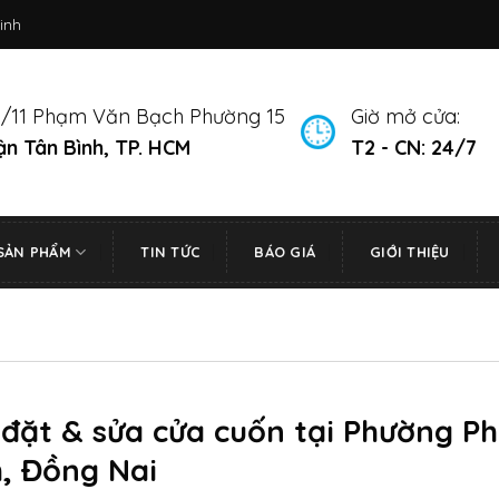
inh
/11 Phạm Văn Bạch Phường 15
Giờ mở cửa:
n Tân Bình, TP. HCM
T2 - CN: 24/7
SẢN PHẨM
TIN TỨC
BÁO GIÁ
GIỚI THIỆU
 đặt & sửa cửa cuốn tại Phường P
h, Đồng Nai