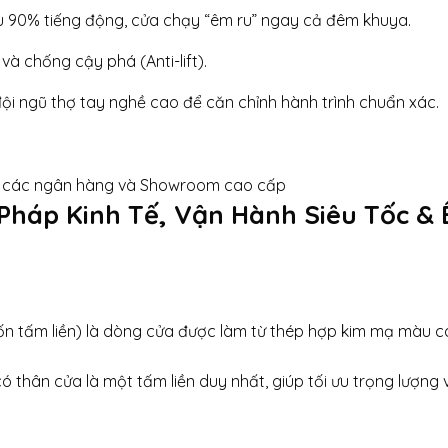
êu 90% tiếng động, cửa chạy “êm ru” ngay cả đêm khuya.
và chống cậy phá (Anti-lift).
ội ngũ thợ tay nghề cao để căn chỉnh hành trình chuẩn xác.
hự, các ngân hàng và Showroom cao cấp
 Pháp Kinh Tế, Vận Hành Siêu Tốc &
ốn tấm liền) là dòng cửa được làm từ thép hợp kim mạ màu 
ó thân cửa là một tấm liền duy nhất, giúp tối ưu trọng lượng 