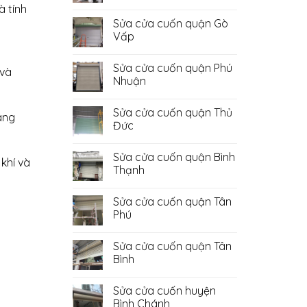
Không
à tính
có
Sửa cửa cuốn quận Gò
bình
luận
Vấp
ở
Sửa
Không
Cửa
có
Sửa cửa cuốn quận Phú
Cuốn
bình
 và
Quận
luận
Nhuận
Bình
ở
Tân
Sửa
Không
cửa
có
Sửa cửa cuốn quận Thủ
cuốn
bình
nâng
quận
luận
Đức
Gò
ở
Vấp
Sửa
Không
cửa
có
Sửa cửa cuốn quận Bình
cuốn
bình
khí và
quận
luận
Thạnh
Phú
ở
Nhuận
Sửa
Không
cửa
có
Sửa cửa cuốn quận Tân
cuốn
bình
quận
luận
Phú
Thủ
ở
Đức
Sửa
Không
cửa
có
Sửa cửa cuốn quận Tân
cuốn
bình
quận
luận
Bình
Bình
ở
Thạnh
Sửa
Không
cửa
có
Sửa cửa cuốn huyện
cuốn
bình
quận
luận
Bình Chánh