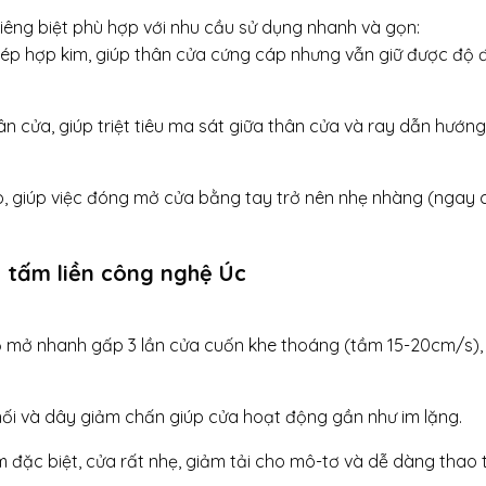
iêng biệt phù hợp với nhu cầu sử dụng nhanh và gọn:
ép hợp kim, giúp thân cửa cứng cáp nhưng vẫn giữ được độ 
n cửa, giúp triệt tiêu ma sát giữa thân cửa và ray dẫn hướn
 giúp việc đóng mở cửa bằng tay trở nên nhẹ nhàng (ngay c
n tấm liền công nghệ Úc
 mở nhanh gấp 3 lần cửa cuốn khe thoáng (tầm 15-20cm/s),
nối và dây giảm chấn giúp cửa hoạt động gần như im lặng.
m đặc biệt, cửa rất nhẹ, giảm tải cho mô-tơ và dễ dàng thao 