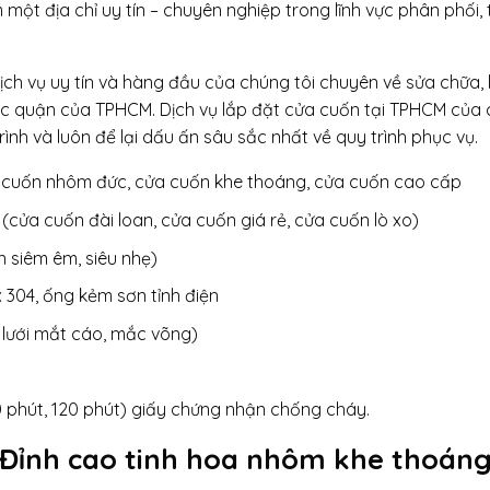
một địa chỉ uy tín – chuyên nghiệp trong lĩnh vực phân phối, 
ch vụ uy tín và hàng đầu của chúng tôi chuyên về sửa chữa, 
ác quận của TPHCM. Dịch vụ lắp đặt cửa cuốn tại TPHCM của
ình và luôn để lại dấu ấn sâu sắc nhất về quy trình phục vụ.
 cuốn nhôm đức, cửa cuốn khe thoáng, cửa cuốn cao cấp
(cửa cuốn đài loan, cửa cuốn giá rẻ, cửa cuốn lò xo)
 siêm êm, siêu nhẹ)
 304, ống kẻm sơn tỉnh điện
 lưới mắt cáo, mắc võng)
0 phút, 120 phút) giấy chứng nhận chống cháy.
 Đỉnh cao tinh hoa nhôm khe thoán