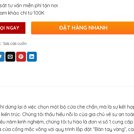
sát tư vấn miễn phí tận nơi
ham khảo chỉ từ 100K
ĐẶT HÀNG NHANH
ỌI NGAY
c:
Sửa cửa cuốn
hỉ dừng lại ở việc chọn một bộ cửa che chắn, mà là sự kết hợ
iến trúc. Chúng tôi thấu hiểu nỗi lo của gia chủ về sự an toà
ều năm kinh nghiệm, chúng tôi tự hào là đơn vị số 1 cung cấp 
 cửa cổng mắc võng với quy trình lắp đặt “Bàn tay vàng”, c