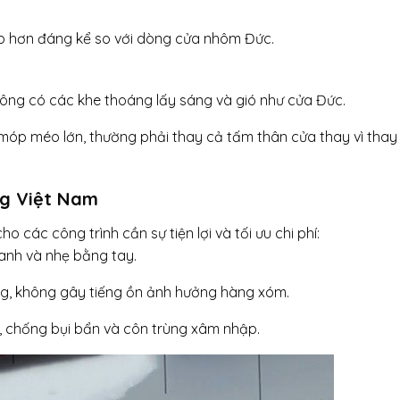
hấp hơn đáng kể so với dòng cửa nhôm Đức.
hông có các khe thoáng lấy sáng và gió như cửa Đức.
óp méo lớn, thường phải thay cả tấm thân cửa thay vì thay
ờng Việt Nam
các công trình cần sự tiện lợi và tối ưu chi phí:
nh và nhẹ bằng tay.
g, không gây tiếng ồn ảnh hưởng hàng xóm.
, chống bụi bẩn và côn trùng xâm nhập.