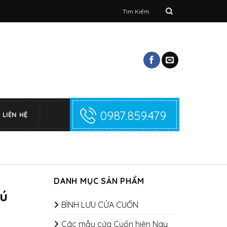
Tìm
kiếm:
0987.859.479
LIÊN HỆ
DANH MỤC SẢN PHẨM
hú
BÌNH LƯU CỬA CUỐN
Các mẫu cửa Cuốn hiện Nay