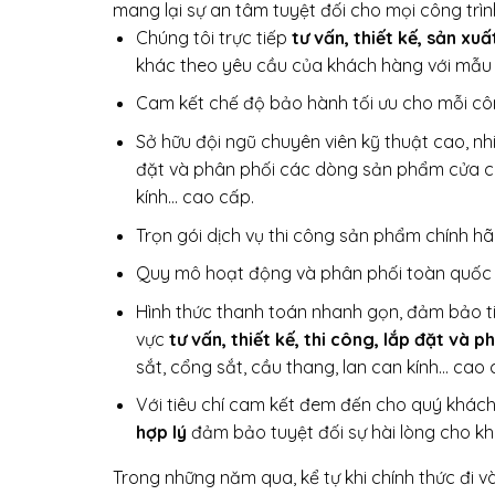
mang lại sự an tâm tuyệt đối cho mọi công trìn
Chúng tôi trực tiếp
tư vấn, thiết kế, sản xu
khác theo yêu cầu của khách hàng với mẫu m
Cam kết chế độ bảo hành tối ưu cho mỗi công
Sở hữu đội ngũ chuyên viên kỹ thuật cao, nhiề
đặt và phân phối các dòng sản phẩm cửa cuố
kính… cao cấp.
Trọn gói dịch vụ thi công sản phẩm chính h
Quy mô hoạt động và phân phối toàn quốc
Hình thức thanh toán nhanh gọn, đảm bảo tiế
vực
tư vấn, thiết kế, thi công, lắp đặt và p
sắt, cổng sắt, cầu thang, lan can kính… cao 
Với tiêu chí cam kết đem đến cho quý khách
hợp lý
đảm bảo tuyệt đối sự hài lòng cho kh
Trong những năm qua, kể tự khi chính thức đi 