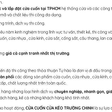
h.
ất và lắp đặt cửa cuốn tại TPHCM
hệ thống cửa và các công t
ã và chất liệu thi công đa dạng.
 trình, dịch vụ thi công.
u năm kinh nghiệm trong lĩnh vực tư vấn, thiết kế, thi công và
n, cửa nhựa , cửa kính, cửa sắt, cổng sắt, cầu thang, lan ca
ãng
giá cả cạnh tranh nhất thị trường
.
n độ thi công theo thỏa thuận Tự hào là đơn vị đi đầu trong 
hân phối
các dòng sản phẩm cửa cuốn, cửa nhựa , cửa kính, 
cấp, chất lượng nhất trên toàn quốc.
 hàng những loại hình dịch vụ
chuyên nghiệp, nhanh gọn, giá
ách hàng, kể cả những khách hàng khó tính nhất.
vào hoạt động,
CỬA CUỐN CỬA KÉO TRƯỜNG CHINH
là sự lựa