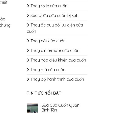
thiết
Thay rơ le cửa cuốn
Sửa chữa cửa cuốn bị kẹt
lắp
Thay ắc quy bộ lưu điện cửa
 chúng
cuốn
Thay cót cửa cuốn
Thay pin remote cửa cuốn
Thay hộp điều khiển cửa cuốn
Thay mã cửa cuốn
Thay bộ hành trình cửa cuốn
TIN TỨC NỔI BẬT
g
Sửa Cửa Cuốn Quận
Bình Tân