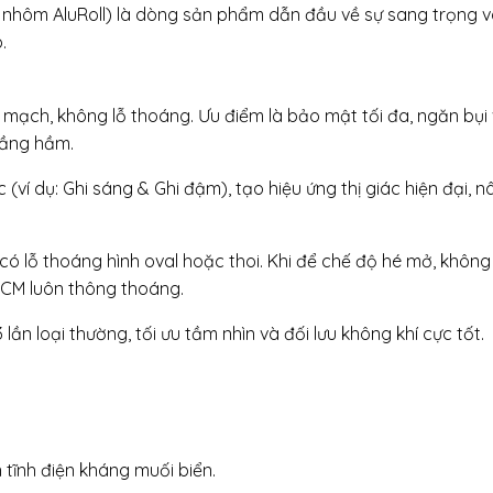
 nhôm AluRoll) là dòng sản phẩm dẫn đầu về sự sang trọng v
.
n mạch, không lỗ thoáng. Ưu điểm là bảo mật tối đa, ngăn bụi
tầng hầm.
 (ví dụ: Ghi sáng & Ghi đậm), tạo hiệu ứng thị giác hiện đại, 
ó lỗ thoáng hình oval hoặc thoi. Khi để chế độ hé mở, không 
HCM luôn thông thoáng.
lần loại thường, tối ưu tầm nhìn và đối lưu không khí cực tốt.
tĩnh điện kháng muối biển.