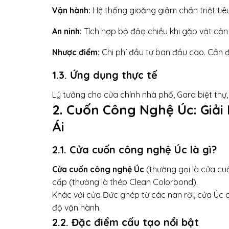
Vận hành:
Hệ thống gioăng giảm chấn triệt ti
An ninh:
Tích hợp bộ đảo chiều khi gặp vật cản 
Nhược điểm:
Chi phí đầu tư ban đầu cao. Cần đ
1.3. Ứng dụng thực tế
Lý tưởng cho cửa chính nhà phố, Gara biệt t
2. Cuốn Công Nghệ Úc: Giải
Ái
2.1. Cửa cuốn công nghệ Úc là gì?
Cửa cuốn công nghệ Úc
(thường gọi là cửa cu
cấp (thường là thép Clean Colorbond).
Khác với cửa Đức ghép từ các nan rời, cửa Úc c
độ vận hành.
2.2. Đặc điểm cấu tạo nổi bật