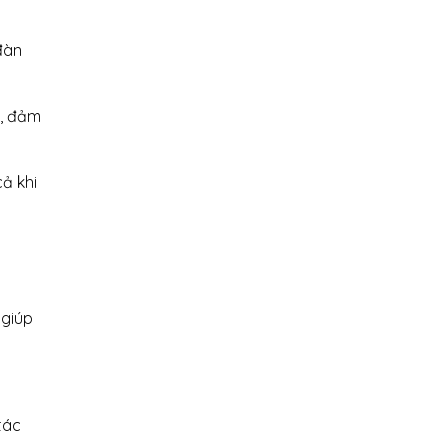
đàn
g, đảm
ả khi
 giúp
tác