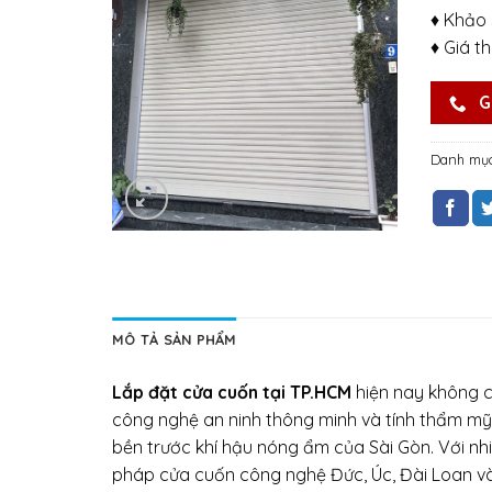
♦ Khảo 
♦ Giá t
G
Danh mụ
MÔ TẢ SẢN PHẨM
Lắp đặt cửa cuốn tại TP.HCM
hiện nay không c
công nghệ an ninh thông minh và tính thẩm mỹ k
bền trước khí hậu nóng ẩm của Sài Gòn. Với nhi
pháp cửa cuốn công nghệ Đức, Úc, Đài Loan và