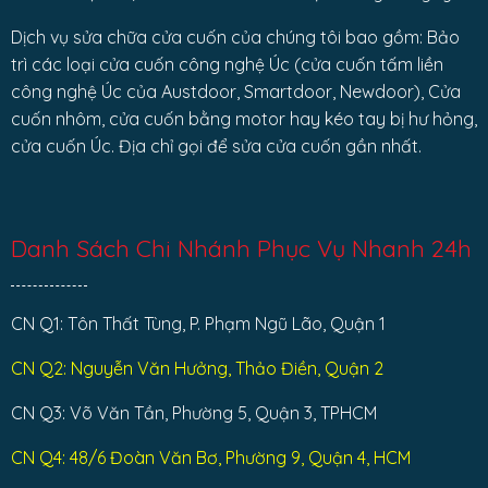
Dịch vụ sửa chữa cửa cuốn của chúng tôi bao gồm: Bảo
trì các loại cửa cuốn công nghệ Úc (cửa cuốn tấm liền
công nghệ Úc của Austdoor, Smartdoor, Newdoor), Cửa
cuốn nhôm, cửa cuốn bằng motor hay kéo tay bị hư hỏng,
cửa cuốn Úc. Địa chỉ gọi để sửa cửa cuốn gần nhất.
Danh Sách Chi Nhánh Phục Vụ Nhanh 24h
CN Q1: Tôn Thất Tùng, P. Phạm Ngũ Lão, Quận 1
CN Q2: Nguyễn Văn Hưởng, Thảo Điền, Quận 2
CN Q3: Võ Văn Tần, Phường 5, Quận 3, TPHCM
CN Q4: 48/6 Đoàn Văn Bơ, Phường 9, Quận 4, HCM