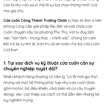
còn là nhu cầu xa xỉ, mà là sự lựa chọn thông minh của
mọi gia chủ.
Cửa cuốn Công Thành Trường Chinh
tự hào là đơn vị tiên
phong cung cấp giải pháp lắp đặt và sửa chữa cửa
cuốn chuyên sâu tại phường Phú Thọ. Với tư duy làm
việc “tận tâm – trung thực – chính xác”, chúng tôi cam
kết trả lại sự êm ái, trơn tru và an toàn cho bộ cửa cuốn
của bạn.
1. Tại sao dịch vụ kỹ thuật cửa cuốn cần sự
chuyên nghiệp tuyệt đối?
Nhiều khách hàng thường có tâm lý “có lỗi mới gọi thợ”,
nhưng với một hệ thống phức tạp như cửa cuốn (bao
gồm motor, bộ điều khiển, cảm biến và cơ cấu truyền
động), việc can thiệp sai cách có thể dẫn đến những hệ
lụy nghiêm trọng: