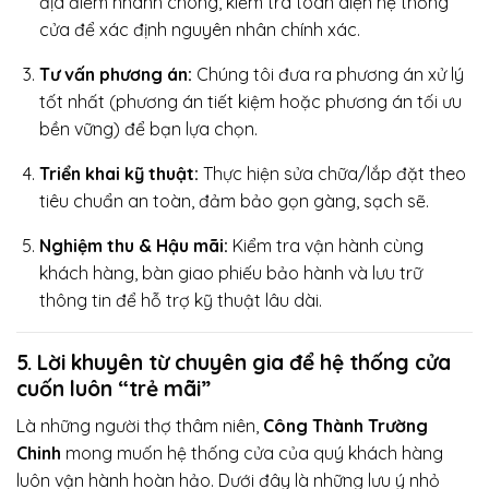
địa điểm nhanh chóng, kiểm tra toàn diện hệ thống
cửa để xác định nguyên nhân chính xác.
Tư vấn phương án:
Chúng tôi đưa ra phương án xử lý
tốt nhất (phương án tiết kiệm hoặc phương án tối ưu
bền vững) để bạn lựa chọn.
Triển khai kỹ thuật:
Thực hiện sửa chữa/lắp đặt theo
tiêu chuẩn an toàn, đảm bảo gọn gàng, sạch sẽ.
Nghiệm thu & Hậu mãi:
Kiểm tra vận hành cùng
khách hàng, bàn giao phiếu bảo hành và lưu trữ
thông tin để hỗ trợ kỹ thuật lâu dài.
5. Lời khuyên từ chuyên gia để hệ thống cửa
cuốn luôn “trẻ mãi”
Là những người thợ thâm niên,
Công Thành Trường
Chinh
mong muốn hệ thống cửa của quý khách hàng
luôn vận hành hoàn hảo. Dưới đây là những lưu ý nhỏ