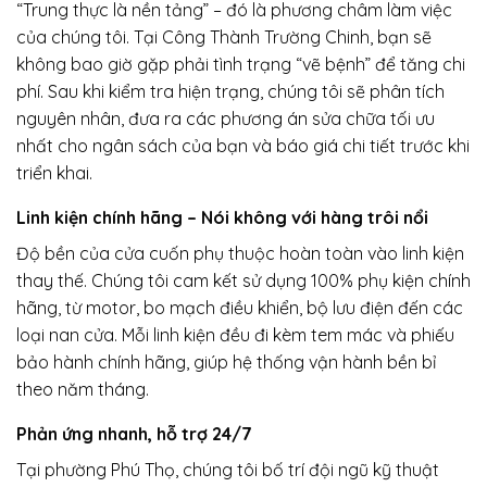
“Trung thực là nền tảng” – đó là phương châm làm việc
của chúng tôi. Tại Công Thành Trường Chinh, bạn sẽ
không bao giờ gặp phải tình trạng “vẽ bệnh” để tăng chi
phí. Sau khi kiểm tra hiện trạng, chúng tôi sẽ phân tích
nguyên nhân, đưa ra các phương án sửa chữa tối ưu
nhất cho ngân sách của bạn và báo giá chi tiết trước khi
triển khai.
Linh kiện chính hãng – Nói không với hàng trôi nổi
Độ bền của cửa cuốn phụ thuộc hoàn toàn vào linh kiện
thay thế. Chúng tôi cam kết sử dụng 100% phụ kiện chính
hãng, từ motor, bo mạch điều khiển, bộ lưu điện đến các
loại nan cửa. Mỗi linh kiện đều đi kèm tem mác và phiếu
bảo hành chính hãng, giúp hệ thống vận hành bền bỉ
theo năm tháng.
Phản ứng nhanh, hỗ trợ 24/7
Tại phường Phú Thọ, chúng tôi bố trí đội ngũ kỹ thuật