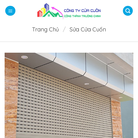
Bỏ
qua
nội
dung
Trang Chủ
/
Sửa Cửa Cuốn