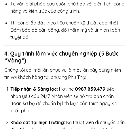
Tư vấn giải pháp cửa cuốn phù hợp với diện tích, công
năng và kiến trúc của công trình.
Thi công lắp đặt theo tiêu chuẩn kỹ thuật cao nhất:
Đảm bảo độ cân bằng, độ thẩm mỹ và tính an toàn
tuyệt đối.
4. Quy trình làm việc chuyên nghiệp (5 Bước
“Vàng”)
Chúng tôi coi mỗi lần phục vụ là một lần xây dựng niềm
tin với khách hàng tại phường Phú Thọ:
Tiếp nhận & Sàng lọc:
Hotline
0987.859.479
tiếp
nhận yêu cầu 24/7. Nhân viên sẽ hỗ trợ bạn chẩn
đoán sơ bộ để chuẩn bị linh kiện cần thiết ngay khi
xuất phát.
Khảo sát tại hiện trường:
Kỹ thuật viên di chuyển đến