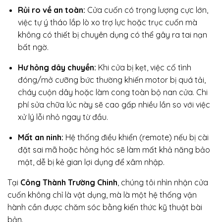
Rủi ro về an toàn:
Cửa cuốn có trọng lượng cực lớn,
việc tự ý tháo lắp lò xo trợ lực hoặc trục cuốn mà
không có thiết bị chuyên dụng có thể gây ra tai nạn
bất ngờ.
Hư hỏng dây chuyền:
Khi cửa bị kẹt, việc cố tình
đóng/mở cưỡng bức thường khiến motor bị quá tải,
cháy cuộn dây hoặc làm cong toàn bộ nan cửa. Chi
phí sửa chữa lúc này sẽ cao gấp nhiều lần so với việc
xử lý lỗi nhỏ ngay từ đầu.
Mất an ninh:
Hệ thống điều khiển (remote) nếu bị cài
đặt sai mã hoặc hỏng hóc sẽ làm mất khả năng bảo
mật, dễ bị kẻ gian lợi dụng để xâm nhập.
Tại
Công Thành Trường Chinh
, chúng tôi nhìn nhận cửa
cuốn không chỉ là vật dụng, mà là một hệ thống vận
hành cần được chăm sóc bằng kiến thức kỹ thuật bài
bản.