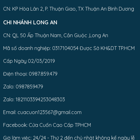
CN: KP Hòa Lân 2, P. Thuận Giao, TX Thuận An Bình Dương
CHI NHÁNH LONG AN
CN: QL 50 Ấp Thuận Nam, Cần Giuộc ,Long An
Mã số doanh nghiệp: 0317104054 Được Sở KH&DT TP.HCM
Cấp Ngày 02/03/2019
Điện thoại: 0987.859.479
Zalo: 0987859479
Zalo: 1821103394253048303
Email: cuacuon123567@gmail.com
Facebook: Cửa Cuốn Cao Cấp TPHCM
Giờ làm việc: 24/24 - Thứ 2 đến chủ nhật không kể ngày lễ