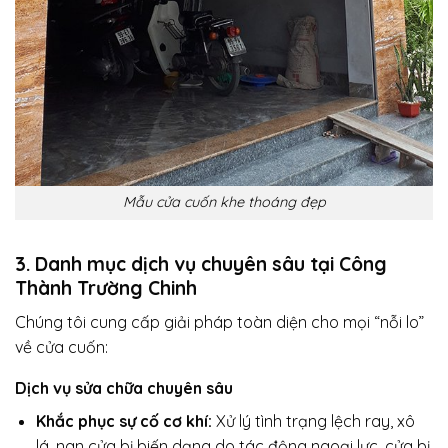
Mẫu cửa cuốn khe thoáng đẹp
3. Danh mục dịch vụ chuyên sâu tại Công
Thành Trường Chinh
Chúng tôi cung cấp giải pháp toàn diện cho mọi “nỗi lo”
về cửa cuốn:
Dịch vụ sửa chữa chuyên sâu
Khắc phục sự cố cơ khí:
Xử lý tình trạng lệch ray, xô
lá, nan cửa bị biến dạng do tác động ngoại lực, cửa bị