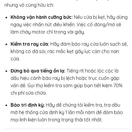
nhưng vô cùng hữu ích:
Không vận hành cưỡng bức:
Nếu cửa bị kẹt, hãy dừng
ngay việc nhấn nút điều khiển. Việc cố đóng/mở sẽ
làm cháy motor chỉ trong vài giây.
Kiểm tra ray cửa:
Hãy đảm bảo ray cửa luôn sạch sẽ,
không có đá sỏi, rác mắc kẹt gây lực cản cho nan
cửa.
Đừng bỏ qua tiếng ồn lạ:
Tiếng rít hoặc lộc cộc là
dấu hiệu cảnh báo ray bị lệch hoặc trục cuốn gặp
vấn đề. Gọi thợ kiểm tra sớm giúp bạn tiết kiệm 70%
chi phí sửa chữa.
Bảo trì định kỳ:
Hãy để chúng tôi kiểm tra, tra dầu
mỡ hệ thống cửa định kỳ 1 lần mỗi năm để đảm bảo
mọi linh kiện luôn trong trạng thái tốt nhất.