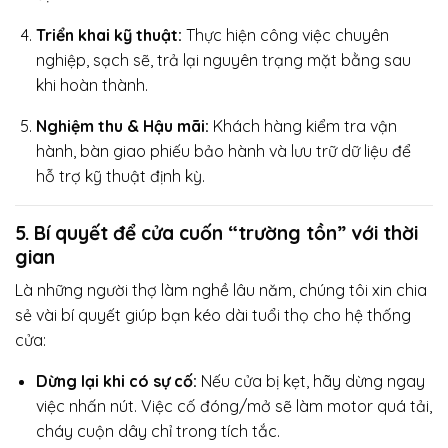
Triển khai kỹ thuật:
Thực hiện công việc chuyên
nghiệp, sạch sẽ, trả lại nguyên trạng mặt bằng sau
khi hoàn thành.
Nghiệm thu & Hậu mãi:
Khách hàng kiểm tra vận
hành, bàn giao phiếu bảo hành và lưu trữ dữ liệu để
hỗ trợ kỹ thuật định kỳ.
5. Bí quyết để cửa cuốn “trường tồn” với thời
gian
Là những người thợ làm nghề lâu năm, chúng tôi xin chia
sẻ vài bí quyết giúp bạn kéo dài tuổi thọ cho hệ thống
cửa:
Dừng lại khi có sự cố:
Nếu cửa bị kẹt, hãy dừng ngay
việc nhấn nút. Việc cố đóng/mở sẽ làm motor quá tải,
cháy cuộn dây chỉ trong tích tắc.