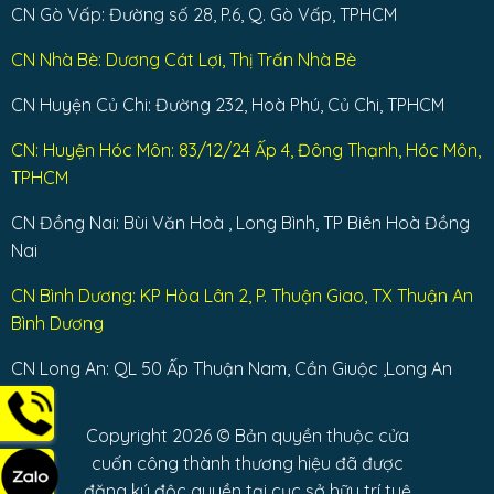
CN Gò Vấp: Đường số 28, P.6, Q. Gò Vấp, TPHCM
CN Nhà Bè: Dương Cát Lợi, Thị Trấn Nhà Bè
CN Huyện Củ Chi: Đường 232, Hoà Phú, Củ Chi, TPHCM
CN: Huyện Hóc Môn: 83/12/24 Ấp 4, Đông Thạnh, Hóc Môn,
TPHCM
CN Đồng Nai: Bùi Văn Hoà , Long Bình, TP Biên Hoà Đồng
Nai
CN Bình Dương: KP Hòa Lân 2, P. Thuận Giao, TX Thuận An
Bình Dương
CN Long An: QL 50 Ấp Thuận Nam, Cần Giuộc ,Long An
Copyright 2026 © Bản quyền thuộc cửa
cuốn công thành thương hiệu đã được
đăng ký độc quyền tại cục sở hữu trí tuệ