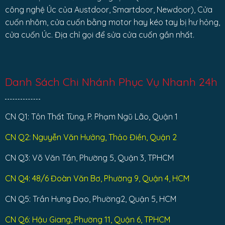
công nghệ Úc của Austdoor, Smartdoor, Newdoor), Cửa
cuốn nhôm, cửa cuốn bằng motor hay kéo tay bị hư hỏng,
cửa cuốn Úc. Địa chỉ gọi để sửa cửa cuốn gần nhất.
Danh Sách Chi Nhánh Phục Vụ Nhanh 24h
CN Q1: Tôn Thất Tùng, P. Phạm Ngũ Lão, Quận 1
CN Q2: Nguyễn Văn Hưởng, Thảo Điền, Quận 2
CN Q3: Võ Văn Tần, Phường 5, Quận 3, TPHCM
CN Q4: 48/6 Đoàn Văn Bơ, Phường 9, Quận 4, HCM
CN Q5: Trần Hưng Đạo, Phường2, Quận 5, HCM
CN Q6: Hậu Giang, Phường 11, Quận 6, TPHCM