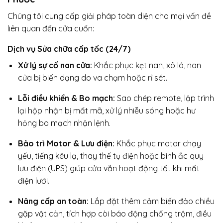
Chúng tôi cung cấp giải pháp toàn diện cho mọi vấn đề
liên quan đến cửa cuốn:
Dịch vụ Sửa chữa cấp tốc (24/7)
Xử lý sự cố nan cửa:
Khắc phục kẹt nan, xô lá, nan
cửa bị biến dạng do va chạm hoặc rỉ sét.
Lỗi điều khiển & Bo mạch:
Sao chép remote, lập trình
lại hộp nhận bị mất mã, xử lý nhiễu sóng hoặc hư
hỏng bo mạch nhận lệnh.
Bảo trì Motor & Lưu điện:
Khắc phục motor chạy
yếu, tiếng kêu lạ, thay thế tụ điện hoặc bình ắc quy
lưu điện (UPS) giúp cửa vẫn hoạt động tốt khi mất
điện lưới.
Nâng cấp an toàn:
Lắp đặt thêm cảm biến đảo chiều
gặp vật cản, tích hợp còi báo động chống trộm, điều