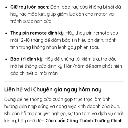
Giữ ray luôn sạch:
Đảm bảo ray cửa không bị sỏi đá
hay rác mắc kẹt, giúp giảm lực cản cho motor và
tránh xước nan cửa.
Thay pin remote định kỳ:
Hãy thay pin remote sau
mỗi 12–18 tháng để đảm bảo tín hiệu ổn định, tránh
tình trạng không nhận lệnh gây phiền toái.
Bảo trì định kỳ:
Hãy để chúng tôi kiểm tra, tra dầu
mỡ hệ thống cửa định kỳ 1 lần/năm để sớm phát hiện
các chi tiết bị mài mòn.
Liên hệ với Chuyên gia ngay hôm nay
Đừng để hệ thống cửa cuốn gặp trục trặc làm ảnh
hưởng đến nhịp sống và công việc kinh doanh của bạn.
Khi cần hỗ trợ chuyên nghiệp, sự tận tâm và dịch vụ chất
lượng, hãy nhớ đến
Cửa cuốn Công Thành Trường Chinh
.