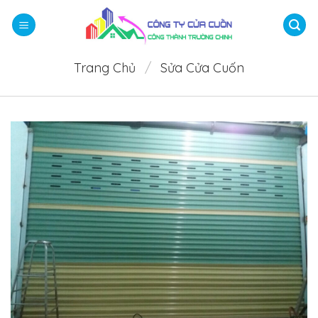
Bỏ
qua
nội
dung
Trang Chủ
/
Sửa Cửa Cuốn