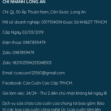
CHI NHÁNH LONG AN
CN: QL 50 Ấp Thuận Nam, Cần Giuộc ,Long An
Mã số doanh nghiệp: 0317104054 Được Sở KH&DT TP.HCM
Cấp Ngày 02/03/2019
Điện thoại: 0987.859.479
Zalo: 0987859479
Zalo: 1821103394253048303
Email: cuacuon123567@gmail.com
Facebook: Cửa Cuốn Cao Cấp TPHCM
Giờ làm việc: 24/24 - Thứ 2 đến chủ nhật không kể ngày lễ
Dịch vụ sửa chữa cửa cuốn của chúng tôi bao gồm: Bảo
trì các loại cửa cuốn công nghệ Úc (cửa cuốn tấm liền