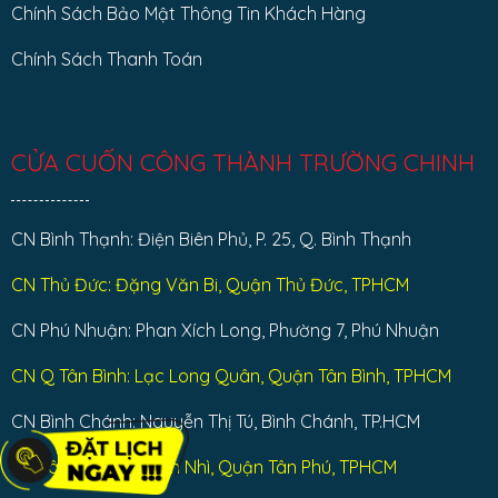
Chính Sách Bảo Mật Thông Tin Khách Hàng
Chính Sách Thanh Toán
CỬA CUỐN CÔNG THÀNH TRƯỜNG CHINH
CN Bình Thạnh: Điện Biên Phủ, P. 25, Q. Bình Thạnh
CN Thủ Đức: Đặng Văn Bi, Quận Thủ Đức, TPHCM
CN Phú Nhuận: Phan Xích Long, Phường 7, Phú Nhuận
CN Q Tân Bình: Lạc Long Quân, Quận Tân Bình, TPHCM
CN Bình Chánh: Nguyễn Thị Tú, Bình Chánh, TP.HCM
CN Tân Phú : Tân Sơn Nhì, Quận Tân Phú, TPHCM