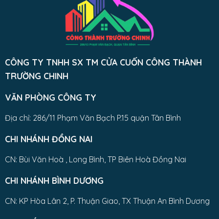
CÔNG TY TNHH SX TM CỬA CUỐN CÔNG THÀNH
TRƯỜNG CHINH
VĂN PHÒNG CÔNG TY
Địa chỉ: 286/11 Phạm Văn Bạch P.15 quận Tân Bình
CHI NHÁNH ĐỒNG NAI
CN: Bùi Văn Hoà , Long Bình, TP Biên Hoà Đồng Nai
CHI NHÁNH BÌNH DƯƠNG
CN: KP Hòa Lân 2, P. Thuận Giao, TX Thuận An Bình Dương