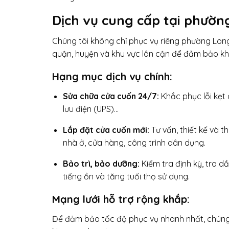
Dịch vụ cung cấp tại phườn
Chúng tôi không chỉ phục vụ riêng phường Lon
quận, huyện và khu vực lân cận để đảm bảo khá
Hạng mục dịch vụ chính:
Sửa chữa cửa cuốn 24/7:
Khắc phục lỗi kẹt 
lưu điện (UPS)…
Lắp đặt cửa cuốn mới:
Tư vấn, thiết kế và t
nhà ở, cửa hàng, công trình dân dụng.
Bảo trì, bảo dưỡng:
Kiểm tra định kỳ, tra d
tiếng ồn và tăng tuổi thọ sử dụng.
Mạng lưới hỗ trợ rộng khắp:
Để đảm bảo tốc độ phục vụ nhanh nhất, chúng tô