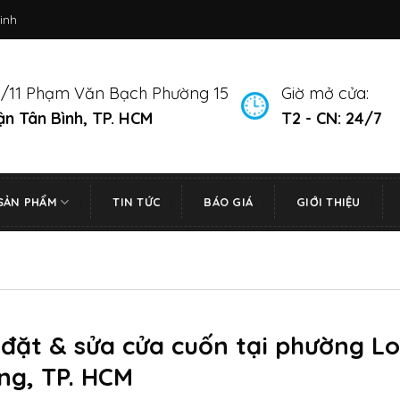
inh
/11 Phạm Văn Bạch Phường 15
Giờ mở cửa:
n Tân Bình, TP. HCM
T2 - CN: 24/7
SẢN PHẨM
TIN TỨC
BÁO GIÁ
GIỚI THIỆU
 đặt & sửa cửa cuốn tại phường L
ng, TP. HCM