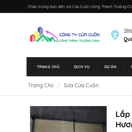
Bỏ
Chào mừng bạn đến với Cửa Cuốn Công Thành Trường Ch
qua
nội
dung
286
Quậ
TRANG CHỦ
DỊCH VỤ
DỰ ÁN
Trang Chủ
/
Sửa Cửa Cuốn
Lắp
Hươ