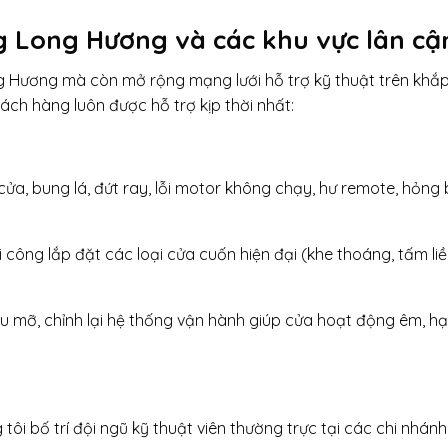
g Long Hương và các khu vực lân cậ
g Hương mà còn mở rộng mạng lưới hỗ trợ kỹ thuật trên khắ
ch hàng luôn được hỗ trợ kịp thời nhất:
cửa, bung lá, đứt ray, lỗi motor không chạy, hư remote, hỏng 
hi công lắp đặt các loại cửa cuốn hiện đại (khe thoáng, tấm li
ầu mỡ, chỉnh lại hệ thống vận hành giúp cửa hoạt động êm, h
i bố trí đội ngũ kỹ thuật viên thường trực tại các chi nhánh