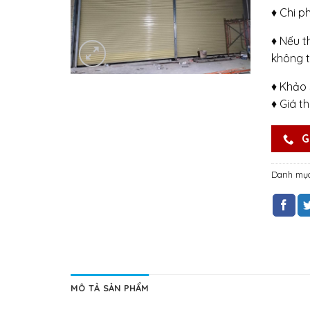
♦ Chi p
♦ Nếu t
không t
♦ Khảo 
♦ Giá t
G
Danh mụ
MÔ TẢ SẢN PHẨM