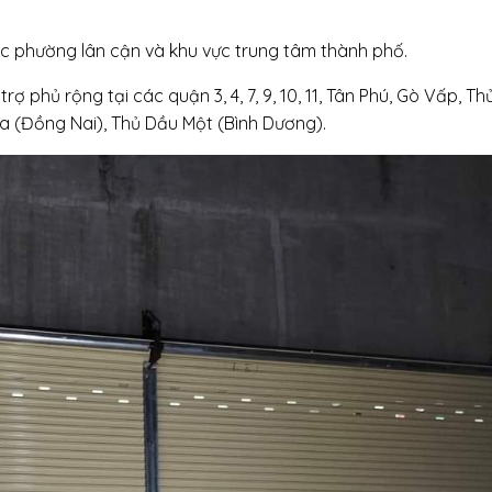
 phường lân cận và khu vực trung tâm thành phố.
rợ phủ rộng tại các quận 3, 4, 7, 9, 10, 11, Tân Phú, Gò Vấp, Th
òa (Đồng Nai), Thủ Dầu Một (Bình Dương).