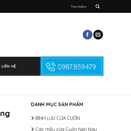
Tìm
kiếm:
0987.859.479
LIÊN HỆ
DANH MỤC SẢN PHẨM
ong
BÌNH LƯU CỬA CUỐN
Các mẫu cửa Cuốn hiện Nay