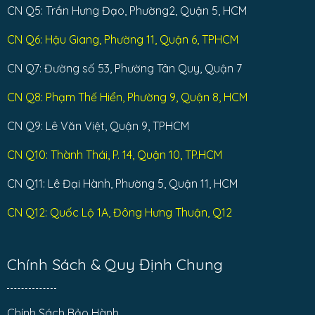
CN Q5: Trần Hưng Đạo, Phường2, Quận 5, HCM
CN Q6: Hậu Giang, Phường 11, Quận 6, TPHCM
CN Q7: Đường số 53, Phường Tân Quy, Quận 7
CN Q8: Phạm Thế Hiển, Phường 9, Quận 8, HCM
CN Q9: Lê Văn Việt, Quận 9, TPHCM
CN Q10: Thành Thái, P. 14, Quận 10, TP.HCM
CN Q11: Lê Đại Hành, Phường 5, Quận 11, HCM
CN Q12: Quốc Lộ 1A, Đông Hưng Thuận, Q12
Chính Sách & Quy Định Chung
Chính Sách Bảo Hành