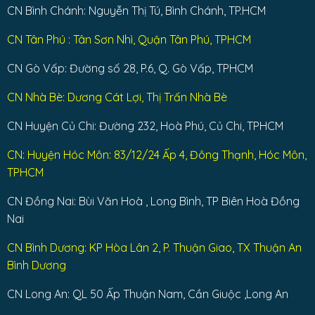
CN Bình Chánh: Nguyễn Thị Tú, Bình Chánh, TP.HCM
CN Tân Phú : Tân Sơn Nhì, Quận Tân Phú, TPHCM
CN Gò Vấp: Đường số 28, P.6, Q. Gò Vấp, TPHCM
CN Nhà Bè: Dương Cát Lợi, Thị Trấn Nhà Bè
CN Huyện Củ Chi: Đường 232, Hoà Phú, Củ Chi, TPHCM
CN: Huyện Hóc Môn: 83/12/24 Ấp 4, Đông Thạnh, Hóc Môn,
TPHCM
CN Đồng Nai: Bùi Văn Hoà , Long Bình, TP Biên Hoà Đồng
Nai
CN Bình Dương: KP Hòa Lân 2, P. Thuận Giao, TX Thuận An
Bình Dương
CN Long An: QL 50 Ấp Thuận Nam, Cần Giuộc ,Long An