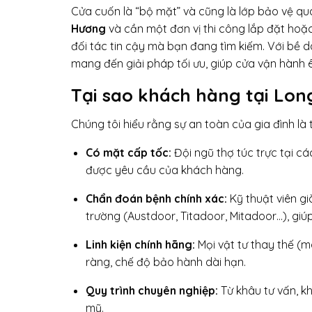
Cửa cuốn là “bộ mặt” và cũng là lớp bảo vệ q
Hương
và cần một đơn vị thi công lắp đặt hoặc
đối tác tin cậy mà bạn đang tìm kiếm. Với bề 
mang đến giải pháp tối ưu, giúp cửa vận hành ê
Tại sao khách hàng tại Lon
Chúng tôi hiểu rằng sự an toàn của gia đình là t
Có mặt cấp tốc:
Đội ngũ thợ túc trực tại cá
được yêu cầu của khách hàng.
Chẩn đoán bệnh chính xác:
Kỹ thuật viên gi
trường (Austdoor, Titadoor, Mitadoor…), giúp
Linh kiện chính hãng:
Mọi vật tư thay thế (mo
ràng, chế độ bảo hành dài hạn.
Quy trình chuyên nghiệp:
Từ khâu tư vấn, k
mỹ.