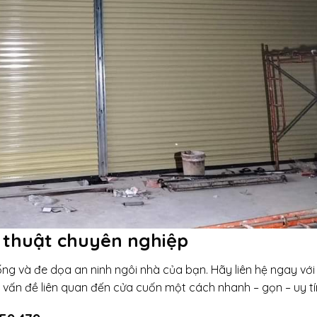
ỹ thuật chuyên nghiệp
g và đe dọa an ninh ngôi nhà của bạn. Hãy liên hệ ngay với
i vấn đề liên quan đến cửa cuốn một cách nhanh – gọn – uy tí