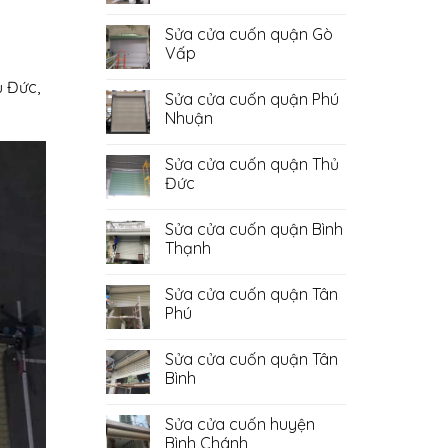
Không
có
Sửa cửa cuốn quận Gò
bình
luận
Vấp
ở
Sửa
Không
ủ Đức,
Cửa
có
Sửa cửa cuốn quận Phú
Cuốn
bình
Quận
luận
Nhuận
Bình
ở
Tân
Sửa
Không
cửa
có
Sửa cửa cuốn quận Thủ
cuốn
bình
quận
luận
Đức
Gò
ở
Vấp
Sửa
Không
cửa
có
Sửa cửa cuốn quận Bình
cuốn
bình
quận
luận
Thạnh
Phú
ở
Nhuận
Sửa
Không
cửa
có
Sửa cửa cuốn quận Tân
cuốn
bình
quận
luận
Phú
Thủ
ở
Đức
Sửa
Không
cửa
có
Sửa cửa cuốn quận Tân
cuốn
bình
quận
luận
Bình
Bình
ở
Thạnh
Sửa
Không
cửa
có
Sửa cửa cuốn huyện
cuốn
bình
quận
luận
Bình Chánh