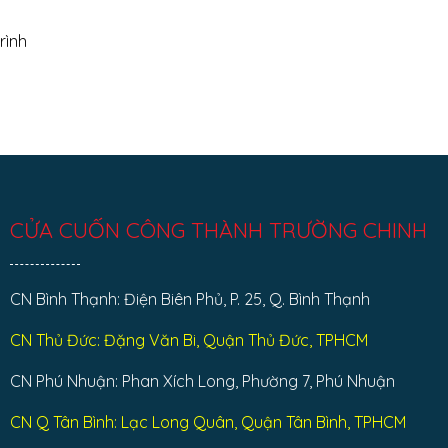
rình
CỬA CUỐN CÔNG THÀNH TRƯỜNG CHINH
CN Bình Thạnh: Điện Biên Phủ, P. 25, Q. Bình Thạnh
CN Thủ Đức: Đặng Văn Bi, Quận Thủ Đức, TPHCM
CN Phú Nhuận: Phan Xích Long, Phường 7, Phú Nhuận
CN Q Tân Bình: Lạc Long Quân, Quận Tân Bình, TPHCM