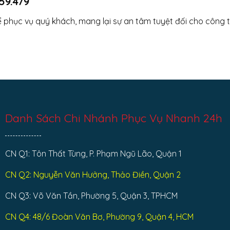
59.479
 phục vụ quý khách, mang lại sự an tâm tuyệt đối cho công t
Danh Sách Chi Nhánh Phục Vụ Nhanh 24h
CN Q1: Tôn Thất Tùng, P. Phạm Ngũ Lão, Quận 1
CN Q2: Nguyễn Văn Hưởng, Thảo Điền, Quận 2
CN Q3: Võ Văn Tần, Phường 5, Quận 3, TPHCM
CN Q4: 48/6 Đoàn Văn Bơ, Phường 9, Quận 4, HCM