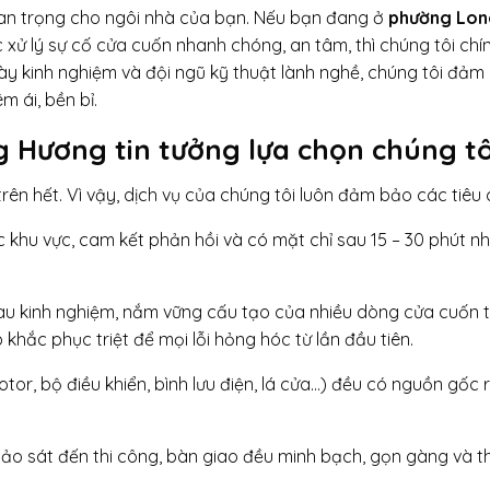
uan trọng cho ngôi nhà của bạn. Nếu bạn đang ở
phường Lon
 xử lý sự cố cửa cuốn nhanh chóng, an tâm, thì chúng tôi chín
dày kinh nghiệm và đội ngũ kỹ thuật lành nghề, chúng tôi đảm
m ái, bền bỉ.
g Hương tin tưởng lựa chọn chúng tô
rên hết. Vì vậy, dịch vụ của chúng tôi luôn đảm bảo các tiêu c
c khu vực, cam kết phản hồi và có mặt chỉ sau 15 – 30 phút n
àu kinh nghiệm, nắm vững cấu tạo của nhiều dòng cửa cuốn t
 khắc phục triệt để mọi lỗi hỏng hóc từ lần đầu tiên.
tor, bộ điều khiển, bình lưu điện, lá cửa…) đều có nguồn gốc 
hảo sát đến thi công, bàn giao đều minh bạch, gọn gàng và 