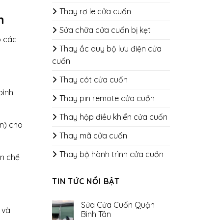
Thay rơ le cửa cuốn
n
Sửa chữa cửa cuốn bị kẹt
p các
Thay ắc quy bộ lưu điện cửa
cuốn
Thay cót cửa cuốn
bình
Thay pin remote cửa cuốn
Thay hộp điều khiển cửa cuốn
ền) cho
Thay mã cửa cuốn
Thay bộ hành trình cửa cuốn
ạn chế
TIN TỨC NỔI BẬT
Sửa Cửa Cuốn Quận
 và
Bình Tân