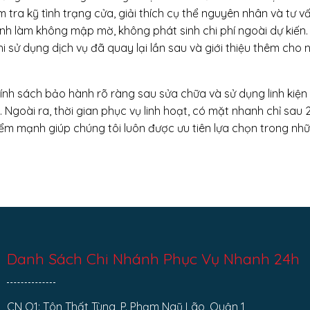
ểm tra kỹ tình trạng cửa, giải thích cụ thể nguyên nhân và tư vấ
rình làm không mập mờ, không phát sinh chi phí ngoài dự kiến.
 sử dụng dịch vụ đã quay lại lần sau và giới thiệu thêm cho 
ính sách bảo hành rõ ràng sau sửa chữa và sử dụng linh kiện
 Ngoài ra, thời gian phục vụ linh hoạt, có mặt nhanh chỉ sau
 điểm mạnh giúp chúng tôi luôn được ưu tiên lựa chọn trong nh
Danh Sách Chi Nhánh Phục Vụ Nhanh 24h
CN Q1: Tôn Thất Tùng, P. Phạm Ngũ Lão, Quận 1