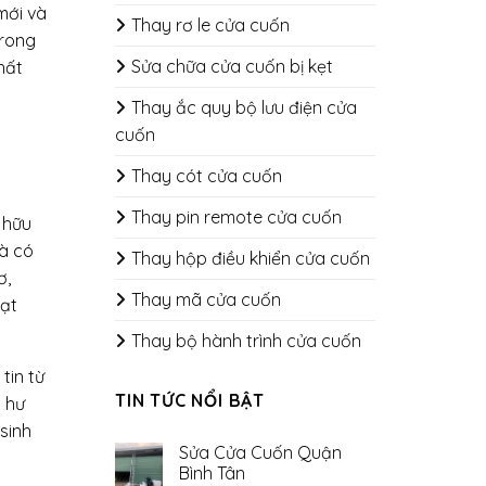
mới và
Thay rơ le cửa cuốn
trong
Sửa chữa cửa cuốn bị kẹt
hất
Thay ắc quy bộ lưu điện cửa
cuốn
Thay cót cửa cuốn
Thay pin remote cửa cuốn
 hữu
và có
Thay hộp điều khiển cửa cuốn
ơ,
Thay mã cửa cuốn
oạt
Thay bộ hành trình cửa cuốn
tin từ
TIN TỨC NỔI BẬT
n hư
sinh
Sửa Cửa Cuốn Quận
Bình Tân