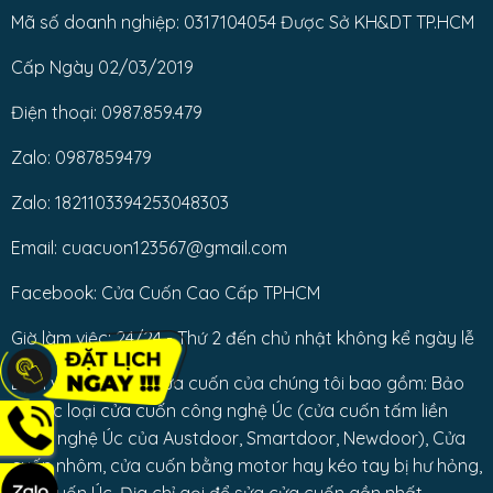
Mã số doanh nghiệp: 0317104054 Được Sở KH&DT TP.HCM
Cấp Ngày 02/03/2019
Điện thoại: 0987.859.479
Zalo: 0987859479
Zalo: 1821103394253048303
Email: cuacuon123567@gmail.com
Facebook: Cửa Cuốn Cao Cấp TPHCM
Giờ làm việc: 24/24 - Thứ 2 đến chủ nhật không kể ngày lễ
Dịch vụ sửa chữa cửa cuốn của chúng tôi bao gồm: Bảo
trì các loại cửa cuốn công nghệ Úc (cửa cuốn tấm liền
công nghệ Úc của Austdoor, Smartdoor, Newdoor), Cửa
cuốn nhôm, cửa cuốn bằng motor hay kéo tay bị hư hỏng,