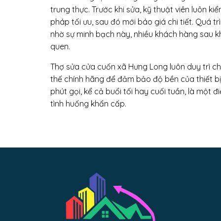
trung thực. Trước khi sửa, kỹ thuật viên luôn ki
pháp tối ưu, sau đó mới báo giá chi tiết. Quá t
nhờ sự minh bạch này, nhiều khách hàng sau khi
quen.
Thợ sửa cửa cuốn xã Hưng Long luôn duy trì ch
thế chính hãng để đảm bảo độ bền của thiết bị.
phút gọi, kể cả buổi tối hay cuối tuần, là một
tình huống khẩn cấp.