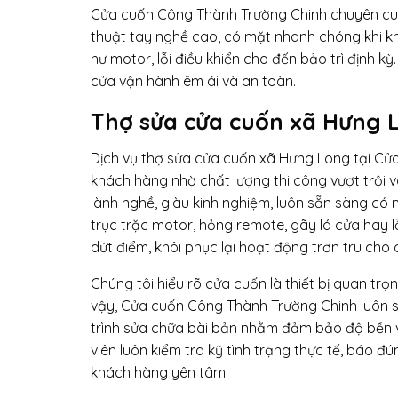
Cửa cuốn Công Thành Trường Chinh chuyên cu
thuật tay nghề cao, có mặt nhanh chóng khi k
hư motor, lỗi điều khiển cho đến bảo trì định kỳ
cửa vận hành êm ái và an toàn.
Thợ sửa cửa cuốn xã Hưng L
Dịch vụ thợ sửa cửa cuốn xã Hưng Long tại Cử
khách hàng nhờ chất lượng thi công vượt trội 
lành nghề, giàu kinh nghiệm, luôn sẵn sàng có 
trục trặc motor, hỏng remote, gãy lá cửa hay lỗ
dứt điểm, khôi phục lại hoạt động trơn tru cho 
Chúng tôi hiểu rõ cửa cuốn là thiết bị quan tr
vậy, Cửa cuốn Công Thành Trường Chinh luôn sử
trình sửa chữa bài bản nhằm đảm bảo độ bền và
viên luôn kiểm tra kỹ tình trạng thực tế, báo đ
khách hàng yên tâm.