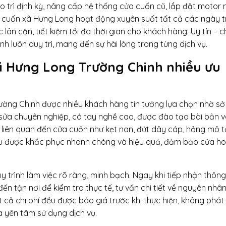
 trì định kỳ, nâng cấp hệ thống cửa cuốn cũ, lắp đặt motor 
ửa cuốn xã Hưng Long hoạt động xuyên suốt tất cả các ngày 
 lân cận, tiết kiệm tối đa thời gian cho khách hàng. Uy tín – c
 luôn duy trì, mang đến sự hài lòng trong từng dịch vụ.
ã Hưng Long Trường Chinh nhiều ưu
ường Chinh được nhiều khách hàng tin tưởng lựa chọn nhờ sở
ợ sửa chuyên nghiệp, có tay nghề cao, được đào tạo bài bản 
 liên quan đến cửa cuốn như kẹt nan, đứt dây cáp, hỏng mô t
đều được khắc phục nhanh chóng và hiệu quả, đảm bảo cửa h
 trình làm việc rõ ràng, minh bạch. Ngay khi tiếp nhận thông 
ến tận nơi để kiểm tra thực tế, tư vấn chi tiết về nguyên nhâ
cả chi phí đều được báo giá trước khi thực hiện, không phát 
à yên tâm sử dụng dịch vụ.