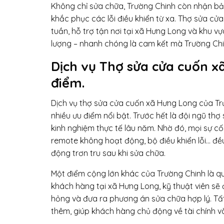
Không chỉ sửa chữa, Trường Chinh còn nhận bảo
khắc phục các lỗi điều khiển từ xa. Thợ sửa c
tuần, hỗ trợ tận nơi tại xã Hưng Long và khu vực
lượng – nhanh chóng là cam kết mà Trường Chinh
Dịch vụ Thợ sửa cửa cuốn x
điểm.
Dịch vụ thợ sửa cửa cuốn xã Hưng Long của Tr
nhiều ưu điểm nổi bật. Trước hết là đội ngũ th
kinh nghiệm thực tế lâu năm. Nhờ đó, mọi sự cố
remote không hoạt động, bộ điều khiển lỗi… 
động trơn tru sau khi sửa chữa.
Một điểm cộng lớn khác của Trường Chinh là quy
khách hàng tại xã Hưng Long, kỹ thuật viên sẽ đ
hỏng và đưa ra phương án sửa chữa hợp lý. Tất 
thêm, giúp khách hàng chủ động về tài chính v