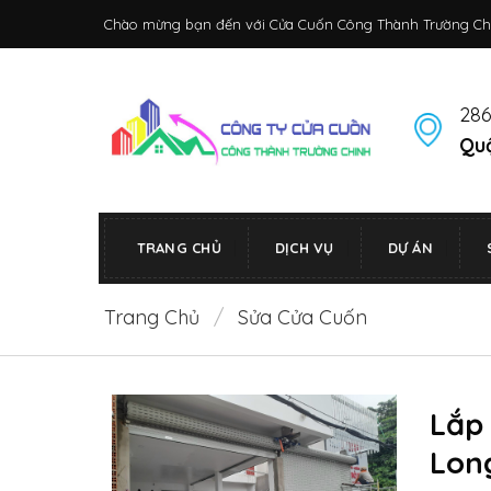
Bỏ
Chào mừng bạn đến với Cửa Cuốn Công Thành Trường Ch
qua
nội
dung
286
Quậ
TRANG CHỦ
DỊCH VỤ
DỰ ÁN
Trang Chủ
/
Sửa Cửa Cuốn
Lắp
Lon