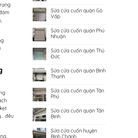
Không
trạng
có
Sửa cửa cuốn quận Gò
bình
, đảm
luận
Vấp
ở
,
Sửa
Không
Cửa
có
Sửa cửa cuốn quận Phú
Cuốn
bình
Quận
luận
Nhuận
Bình
ở
ng
Tân
Sửa
Không
cửa
có
à
Sửa cửa cuốn quận Thủ
cuốn
bình
quận
luận
Đức
Gò
ở
Vấp
Sửa
Không
cửa
có
g
Sửa cửa cuốn quận Bình
cuốn
bình
quận
luận
Thạnh
Phú
ở
Nhuận
Sửa
Không
cửa
có
Sửa cửa cuốn quận Tân
cuốn
bình
ợng
quận
luận
Phú
Thủ
ở
ách
Đức
Sửa
Không
cửa
có
kẹt
Sửa cửa cuốn quận Tân
cuốn
bình
quận
luận
y… đều
Bình
Bình
ở
Thạnh
Sửa
Không
cửa
có
Sửa cửa cuốn huyện
cuốn
bình
quận
luận
àng,
Bình Chánh