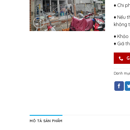
♦ Chi p
♦ Nếu t
không t
♦ Khảo 
♦ Giá t
G
Danh mụ
MÔ TẢ SẢN PHẨM