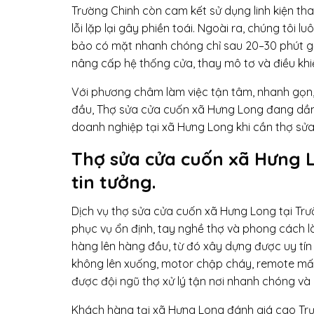
Trường Chinh còn cam kết sử dụng linh kiện th
lỗi lặp lại gây phiền toái. Ngoài ra, chúng tôi
bảo có mặt nhanh chóng chỉ sau 20–30 phút gọi
nâng cấp hệ thống cửa, thay mô tơ và điều kh
Với phương châm làm việc tận tâm, nhanh gọn, 
đầu, Thợ sửa cửa cuốn xã Hưng Long đang dần t
doanh nghiệp tại xã Hưng Long khi cần thợ sử
Thợ sửa cửa cuốn xã Hưng 
tin tưởng.
Dịch vụ thợ sửa cửa cuốn xã Hưng Long tại Tr
phục vụ ổn định, tay nghề thợ và phong cách l
hàng lên hàng đầu, từ đó xây dựng được uy tín
không lên xuống, motor chập cháy, remote mất t
được đội ngũ thợ xử lý tận nơi nhanh chóng và 
Khách hàng tại xã Hưng Long đánh giá cao Trườ