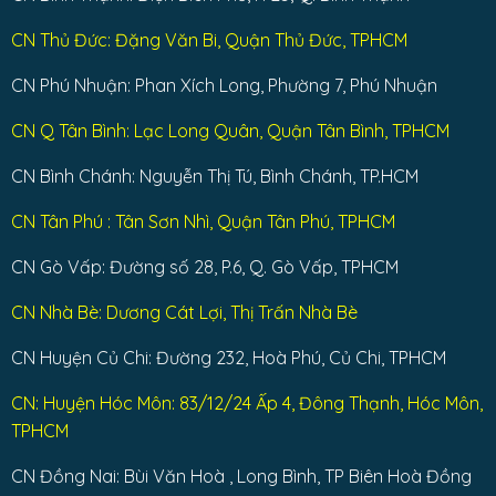
CN Thủ Đức: Đặng Văn Bi, Quận Thủ Đức, TPHCM
CN Phú Nhuận: Phan Xích Long, Phường 7, Phú Nhuận
CN Q Tân Bình: Lạc Long Quân, Quận Tân Bình, TPHCM
CN Bình Chánh: Nguyễn Thị Tú, Bình Chánh, TP.HCM
CN Tân Phú : Tân Sơn Nhì, Quận Tân Phú, TPHCM
CN Gò Vấp: Đường số 28, P.6, Q. Gò Vấp, TPHCM
CN Nhà Bè: Dương Cát Lợi, Thị Trấn Nhà Bè
CN Huyện Củ Chi: Đường 232, Hoà Phú, Củ Chi, TPHCM
CN: Huyện Hóc Môn: 83/12/24 Ấp 4, Đông Thạnh, Hóc Môn,
TPHCM
CN Đồng Nai: Bùi Văn Hoà , Long Bình, TP Biên Hoà Đồng