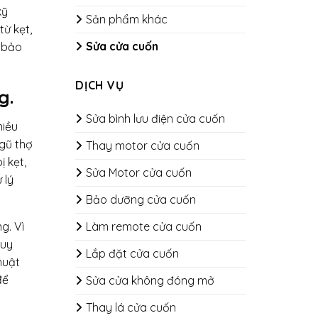
kỹ
Sản phẩm khác
ừ kẹt,
Sửa cửa cuốn
m bảo
DỊCH VỤ
g.
Sửa bình lưu điện cửa cuốn
hiều
ngũ thợ
Thay motor cửa cuốn
 kẹt,
Sửa Motor cửa cuốn
 lý
Bảo dưỡng cửa cuốn
g. Vì
​​​​​​​Làm remote cửa cuốn
quy
Lắp đặt cửa cuốn
huật
để
Sửa cửa không đóng mở
Thay lá cửa cuốn