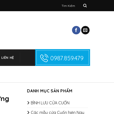
Tìm
kiếm:
0987.859.479
LIÊN HỆ
DANH MỤC SẢN PHẨM
ưng
BÌNH LƯU CỬA CUỐN
Các mẫu cửa Cuốn hiện Nay