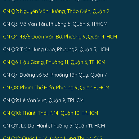
CN Q2: Nguyễn Văn Hưởng, Thảo Điền, Quận 2
CN Q3: Võ Văn Tần, Phường 5, Quận 3, TPHCM
CN Q4: 48/6 Đoàn Văn Bơ, Phường 9, Quận 4, HCM
CN Q5: Trần Hưng Đạo, Phường2, Quận 5, HCM
CN Q6: Hậu Giang, Phường 11, Quận 6, TPHCM
CN Q7: Đường số 53, Phường Tân Quy, Quận 7
CN Q8: Phạm Thế Hiển, Phường 9, Quận 8, HCM
CN Q9: Lê Văn Việt, Quận 9, TPHCM
CN Q10: Thành Thái, P. 14, Quận 10, TP.HCM
CN Q11: Lê Đại Hành, Phường 5, Quận 11, HCM
CN Q12: Quốc Lộ 1A, Đông Hưng Thuận, Q12