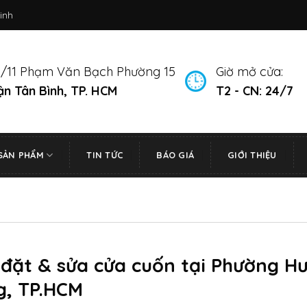
inh
/11 Phạm Văn Bạch Phường 15
Giờ mở cửa:
n Tân Bình, TP. HCM
T2 - CN: 24/7
SẢN PHẨM
TIN TỨC
BÁO GIÁ
GIỚI THIỆU
 đặt & sửa cửa cuốn tại Phường H
g, TP.HCM