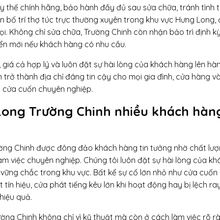
ay thế chính hãng, bảo hành đầy đủ sau sửa chữa, tránh tình 
 luôn bố trí thợ túc trực thường xuyên trong khu vực Hưng Long
. Không chỉ sửa chữa, Trường Chinh còn nhận bảo trì định kỳ
iển mới nếu khách hàng có nhu cầu.
giá cả hợp lý và luôn đặt sự hài lòng của khách hàng lên hà
rở thành địa chỉ đáng tin cậy cho mọi gia đình, cửa hàng v
a cửa cuốn chuyên nghiệp.
Long Trường Chinh nhiều khách hàn
ường Chinh được đông đảo khách hàng tin tưởng nhờ chất lư
àm việc chuyên nghiệp. Chúng tôi luôn đặt sự hài lòng của kh
 vững chắc trong khu vực. Bất kể sự cố lớn nhỏ như cửa cuốn 
ín hiệu, cửa phát tiếng kêu lớn khi hoạt động hay bị lệch ra
hiệu quả.
ng Chinh không chỉ vì kỹ thuật mà còn ở cách làm việc rõ r