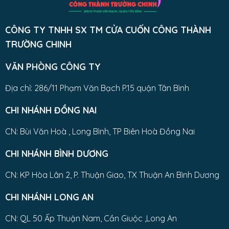
CÔNG TY TNHH SX TM CỬA CUỐN CÔNG THÀNH
TRƯỜNG CHINH
VĂN PHÒNG CÔNG TY
Địa chỉ: 286/11 Phạm Văn Bạch P.15 quận Tân Bình
CHI NHÁNH ĐỒNG NAI
CN: Bùi Văn Hoà , Long Bình, TP Biên Hoà Đồng Nai
CHI NHÁNH BÌNH DƯƠNG
CN: KP Hòa Lân 2, P. Thuận Giao, TX Thuận An Bình Dương
CHI NHÁNH LONG AN
CN: QL 50 Ấp Thuận Nam, Cần Giuộc ,Long An