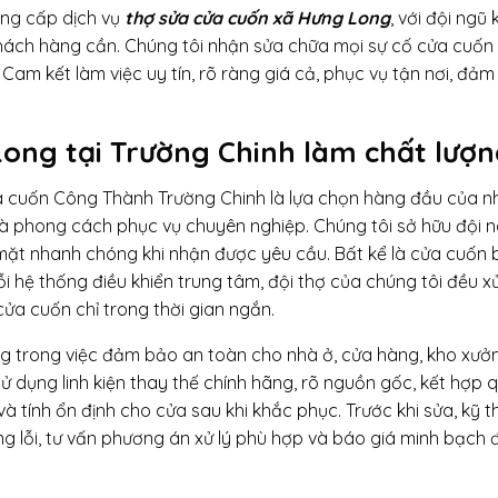
ng cấp dịch vụ
thợ sửa cửa cuốn xã Hưng Long
, với đội ngũ 
hách hàng cần. Chúng tôi nhận sửa chữa mọi sự cố cửa cuốn t
. Cam kết làm việc uy tín, rõ ràng giá cả, phục vụ tận nơi, đả
ong tại Trường Chinh làm chất lượn
a cuốn Công Thành Trường Chinh là lựa chọn hàng đầu của n
và phong cách phục vụ chuyên nghiệp. Chúng tôi sở hữu đội 
mặt nhanh chóng khi nhận được yêu cầu. Bất kể là cửa cuốn bị
i hệ thống điều khiển trung tâm, đội thợ của chúng tôi đều xử
cửa cuốn chỉ trong thời gian ngắn.
ọng trong việc đảm bảo an toàn cho nhà ở, cửa hàng, kho xưởn
 dụng linh kiện thay thế chính hãng, rõ nguồn gốc, kết hợp 
 tính ổn định cho cửa sau khi khắc phục. Trước khi sửa, kỹ t
úng lỗi, tư vấn phương án xử lý phù hợp và báo giá minh bạch 