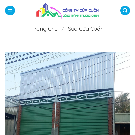
Bỏ
qua
nội
dung
Trang Chủ
/
Sửa Cửa Cuốn