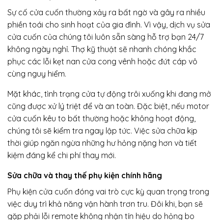
Sự cố cửa cuốn thường xảy ra bất ngờ và gây ra nhiều
phiền toái cho sinh hoạt của gia đình. Vì vậy, dịch vụ sửa
cửa cuốn của chúng tôi luôn sẵn sàng hỗ trợ bạn 24/7
không ngày nghỉ. Thợ kỹ thuật sẽ nhanh chóng khắc
phục các lỗi kẹt nan cửa cong vênh hoặc đứt cáp vô
cùng nguy hiểm.
Mặt khác, tình trạng cửa tự động trôi xuống khi đang mở
cũng được xử lý triệt để và an toàn. Đặc biệt, nếu motor
cửa cuốn kêu to bất thường hoặc không hoạt động,
chúng tôi sẽ kiểm tra ngay lập tức. Việc sửa chữa kịp
thời giúp ngăn ngừa những hư hỏng nặng hơn và tiết
kiệm đáng kể chi phí thay mới.
Sửa chữa và thay thế phụ kiện chính hãng
Phụ kiện cửa cuốn đóng vai trò cực kỳ quan trọng trong
việc duy trì khả năng vận hành trơn tru. Đôi khi, bạn sẽ
gặp phải lỗi remote không nhận tín hiệu do hỏng bo