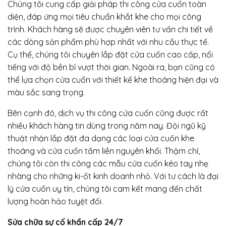
Chúng tôi cung cấp giải pháp thi công cửa cuốn toàn
diện, đáp ứng mọi tiêu chuẩn khắt khe cho mọi công
trình. Khách hàng sẽ được chuyên viên tư vấn chi tiết về
các dòng sản phẩm phù hợp nhất với nhu cầu thực tế.
Cụ thể, chúng tôi chuyên lắp đặt cửa cuốn cao cấp, nổi
tiếng với độ bền bỉ vượt thời gian. Ngoài ra, bạn cũng có
thể lựa chọn cửa cuốn với thiết kế khe thoáng hiện đại và
màu sắc sang trọng.
Bên cạnh đó, dịch vụ thi công cửa cuốn cũng được rất
nhiều khách hàng tin dùng trong năm nay. Đội ngũ kỹ
thuật nhận lắp đặt đa dạng các loại cửa cuốn khe
thoáng và cửa cuốn tấm liền nguyên khối. Thậm chí,
chúng tôi còn thi công các mẫu cửa cuốn kéo tay nhẹ
nhàng cho những ki-ốt kinh doanh nhỏ. Với tư cách là đại
lý cửa cuốn uy tín, chúng tôi cam kết mang đến chất
lượng hoàn hảo tuyệt đối.
Sửa chữa sự cố khẩn cấp 24/7