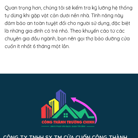
Quan trọng hơn, chúng tôi sẽ kiểm tra kỹ lưỡng hệ thống
tự dừng khi gặp vật cản dưới nền nhà. Tính năng này
đảm bảo an toàn tuyệt đối cho người sử dụng, đặc biệt
là những gia đình có trẻ nhỏ. Theo khuyến cáo từ các
chuyên gia đầu ngành, bạn nên gọi thợ bảo dưỡng cửa
cuốn ít nhất 6 tháng một lần.
CÔNG TY TNHH SX TM CỬA CUỐN CÔNG THÀNH