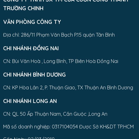
TRƯỜNG CHINH
VĂN PHÒNG CÔNG TY
Địa chỉ: 286/11 Phạm Văn Bạch P.15 quận Tân Bình
CHI NHÁNH ĐỒNG NAI
CN: Bùi Văn Hoà , Long Bình, TP Biên Hoà Đồng Nai
CHI NHÁNH BÌNH DƯƠNG
CN: KP Hòa Lân 2, P. Thuận Giao, TX Thuận An Bình Dương
CHI NHÁNH LONG AN
CN: QL 50 Ấp Thuận Nam, Cần Giuộc ,Long An
Mã số doanh nghiệp: 0317104054 Được Sở KH&DT TP.HCM