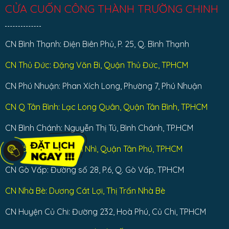
CỬA CUỐN CÔNG THÀNH TRƯỜNG CHINH
CN Bình Thạnh: Điện Biên Phủ, P. 25, Q. Bình Thạnh
CN Thủ Đức: Đặng Văn Bi, Quận Thủ Đức, TPHCM
CN Phú Nhuận: Phan Xích Long, Phường 7, Phú Nhuận
CN Q Tân Bình: Lạc Long Quân, Quận Tân Bình, TPHCM
CN Bình Chánh: Nguyễn Thị Tú, Bình Chánh, TP.HCM
CN Tân Phú : Tân Sơn Nhì, Quận Tân Phú, TPHCM
CN Gò Vấp: Đường số 28, P.6, Q. Gò Vấp, TPHCM
CN Nhà Bè: Dương Cát Lợi, Thị Trấn Nhà Bè
CN Huyện Củ Chi: Đường 232, Hoà Phú, Củ Chi, TPHCM