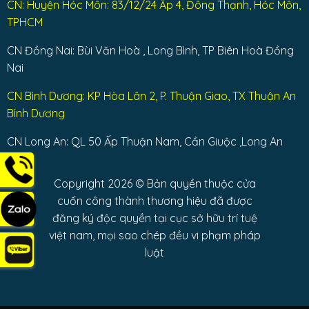
CN: Huyện Hóc Môn: 83/12/24 Ấp 4, Đông Thạnh, Hóc Môn,
TPHCM
CN Đồng Nai: Bùi Văn Hoà , Long Bình, TP Biên Hoà Đồng
Nai
CN Bình Dương: KP Hòa Lân 2, P. Thuận Giao, TX Thuận An
Bình Dương
CN Long An: QL 50 Ấp Thuận Nam, Cần Giuộc ,Long An
Copyright 2026 © Bản quyền thuộc cửa
cuốn công thành thương hiệu đã được
đăng ký độc quyền tại cục sở hữu trí tuệ
việt nam, mọi sao chép đều vi phạm pháp
luật