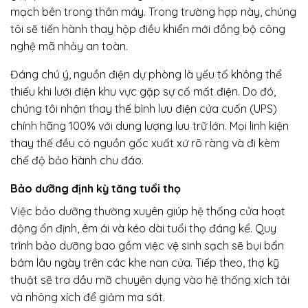
mạch bên trong thân máy. Trong trường hợp này, chúng
tôi sẽ tiến hành thay hộp điều khiển mới đồng bộ công
nghệ mã nhảy an toàn.
Đáng chú ý, nguồn điện dự phòng là yếu tố không thể
thiếu khi lưới điện khu vực gặp sự cố mất điện. Do đó,
chúng tôi nhận thay thế bình lưu điện cửa cuốn (UPS)
chính hãng 100% với dung lượng lưu trữ lớn. Mọi linh kiện
thay thế đều có nguồn gốc xuất xứ rõ ràng và đi kèm
chế độ bảo hành chu đáo.
Bảo dưỡng định kỳ tăng tuổi thọ
Việc bảo dưỡng thường xuyên giúp hệ thống cửa hoạt
động ổn định, êm ái và kéo dài tuổi thọ đáng kể. Quy
trình bảo dưỡng bao gồm việc vệ sinh sạch sẽ bụi bẩn
bám lâu ngày trên các khe nan cửa. Tiếp theo, thợ kỹ
thuật sẽ tra dầu mỡ chuyên dụng vào hệ thống xích tải
và nhông xích để giảm ma sát.