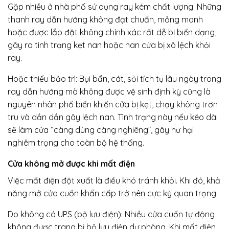
Gặp nhiều ở nhà phố sử dụng ray kém chất lượng: Những
thanh ray dẫn hướng không đạt chuẩn, mỏng manh
hoặc được lắp đặt không chính xác rất dễ bị biến dạng,
gây ra tình trạng kẹt nan hoặc nan cửa bị xô lệch khỏi
ray.
Hoặc thiếu bảo trì: Bụi bẩn, cát, sỏi tích tụ lâu ngày trong
ray dẫn hướng mà không được vệ sinh định kỳ cũng là
nguyên nhân phổ biến khiến cửa bị kẹt, chạy không trơn
tru và dần dần gây lệch nan. Tình trạng này nếu kéo dài
sẽ làm cửa “càng dùng càng nghiêng”, gây hư hại
nghiêm trọng cho toàn bộ hệ thống.
Cửa không mở được khi mất điện
Việc mất điện đột xuất là điều khó tránh khỏi. Khi đó, khả
năng mở cửa cuốn khẩn cấp trở nên cực kỳ quan trọng:
Do không có UPS (bộ lưu điện): Nhiều cửa cuốn tự động
không được trang bị bộ lưu điện dự phòng. Khi mất điện