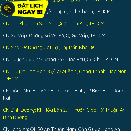
CN Bình Chánh: Nguyễn Thị Tú, Bình Chánh, TP.HCM
CN Tân Phú : Tân Sơn Nhì, Quận Tân Phú, TPHCM
CN Gò Vấp: Đường số 28, P.6, Q. Gò Vấp, TPHCM
CN Nhà Bè: Dương Cát Lợi, Thị Trấn Nhà Bè
CN Huyện Củ Chi: Đường 232, Hoà Phú, Củ Chi, TPHCM
CN: Huyện Hóc Môn: 83/12/24 Ấp 4, Đông Thạnh, Hóc Môn,
TPHCM
CN Đồng Nai: Bùi Văn Hoà , Long Bình, TP Biên Hoà Đồng
Nai
CN Bình Dương: KP Hòa Lân 2, P. Thuận Giao, TX Thuận An
Bình Dương
CN Long An: QL 50 Ấp Thuận Nam, Cần Giuộc ,Long An