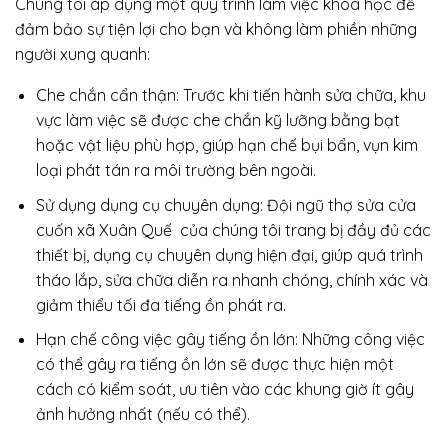
Chúng tôi áp dụng một quy trình làm việc khoa học để
đảm bảo sự tiện lợi cho bạn và không làm phiền những
người xung quanh:
Che chắn cẩn thận: Trước khi tiến hành sửa chữa, khu
vực làm việc sẽ được che chắn kỹ lưỡng bằng bạt
hoặc vật liệu phù hợp, giúp hạn chế bụi bẩn, vụn kim
loại phát tán ra môi trường bên ngoài.
Sử dụng dụng cụ chuyên dụng: Đội ngũ thợ sửa cửa
cuốn xã Xuân Quế của chúng tôi trang bị đầy đủ các
thiết bị, dụng cụ chuyên dụng hiện đại, giúp quá trình
tháo lắp, sửa chữa diễn ra nhanh chóng, chính xác và
giảm thiểu tối đa tiếng ồn phát ra.
Hạn chế công việc gây tiếng ồn lớn: Những công việc
có thể gây ra tiếng ồn lớn sẽ được thực hiện một
cách có kiểm soát, ưu tiên vào các khung giờ ít gây
ảnh hưởng nhất (nếu có thể).