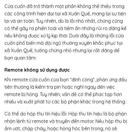
Cửa cuốn đã trở thành một phần không thể thiếu trong
các công trình hiện đại tại xã Xuân Quế, mang lại sự tiện
lợi và an toàn. Tuy nhiên, dù là lỗi nhỏ nhất, chúng cũng
có thể gây ra phiền toái và tiềm ẩn những rủi ro đáng kể
nếu không được xử lý kịp thời. Dưới đây là những lỗi cửa
cuốn phổ biến mà đội ngũ thường xuyên khắc phục tại
xã Xuân Quế, tưởng chừng nhỏ nhưng lại rất đáng để
bạn quan tâm:
Remote không sử dụng được
Khi remote cửa cuốn của bạn “đình công”, phản ứng đầu
tiên thường là kiểm tra pin hoặc nghĩ ngay đến việc
remote bị hỏng. Tuy nhiên, vấn đề có thể phức tạp hơn
nhiều và xuất phát từ các bộ phận khác trong hệ thống:
Có thể do hộp thu tín hiệu lỗi: Hộp thu tín hiệu là bộ phận
nhận lệnh từ remote và truyền đến motor. Nếu hộp thu bị
ẩm ướt, chập cháy, hoặc hỏng hóc bên trong, nó sẽ