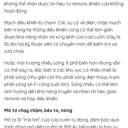
không thể nhận được tín hiệu từ remote, khiến cửa không
hoạt động.
Mạch điều khiển bị chạm: Các sự cố về điện, chập mạch
bên trong hệ thống điều khiển cũng có thể làm gián
đoạn khả năng nhận và xử lý lệnh của cửa cuốn. Đây là
lỗi đòi hỏi kỹ thuật viên có chuyên môn để kiểm tra và
sửa chữa.
Hoặc môi trường nhiễu sóng: Ít phổ biến hơn nhưng vẫn
có thể xảy ra, đặc biệt ở các khu vực có nhiều thiết bị
phát sóng (như gần cột thu phát sóng điện thoại, trạm
phát sóng Wi-Fi công suất lớn). Sóng nhiễu có thể làm
ảnh hưởng đến khả năng truyền và nhận tín hiệu giữa
remote và hộp điều khiển.
Mô tơ chạy chậm, kêu to, nóng
Mô tơ là “trái tim” của cửa cuốn tự động, đảm bảo quá
trình đóng mở diễn ra êm ái. Bất kỳ tiếng kêu lạ hay sự