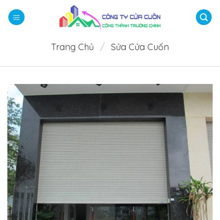
Bỏ
qua
nội
dung
Trang Chủ
/
Sửa Cửa Cuốn