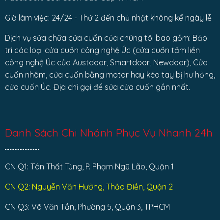
Giờ làm việc: 24/24 - Thứ 2 đến chủ nhật không kể ngày lễ
Dịch vụ sửa chữa cửa cuốn của chúng tôi bao gồm: Bảo
trì các loại cửa cuốn công nghệ Úc (cửa cuốn tấm liền
công nghệ Úc của Austdoor, Smartdoor, Newdoor), Cửa
cuốn nhôm, cửa cuốn bằng motor hay kéo tay bị hư hỏng,
cửa cuốn Úc. Địa chỉ gọi để sửa cửa cuốn gần nhất.
Danh Sách Chi Nhánh Phục Vụ Nhanh 24h
CN Q1: Tôn Thất Tùng, P. Phạm Ngũ Lão, Quận 1
CN Q2: Nguyễn Văn Hưởng, Thảo Điền, Quận 2
CN Q3: Võ Văn Tần, Phường 5, Quận 3, TPHCM