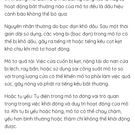
hoạt động bất thường nào của mô tơ đều là dấu hiệu
cảnh báo không thể bỏ qua:
Nguyên nhân thường do bạc đạn khô dầu: Sau một thời
gian dài sử dụng, các vòng bi (bạc đạn) trong mô tơ có
thể bị khô dầu, gây ra tiếng rít hoặc tiếng kêu cọt kẹt
khó chịu khi mô tơ hoạt động.
Mô tơ quá tải: Việc cửa cuốn bị kẹt, nặng tải do nan cửa
bị lệch, ray bẩn, hoặc sử dụng sai công suất mô tơ so
với trọng lượng cửa có thể khiến mô tơ phải làm việc quá
sức, gây nóng và phát ra tiếng kêu bất thường.
Hoặc tụ yếu: Tụ điện trong mô tơ đóng vai trò quan
trọng trong việc khởi động và duy trì hoạt động của mô
tơ. Khi tụ bị yếu hoặc hỏng, mô tơ có thể chạy chậm,
yếu hơn bình thường hoặc thậm chí không thể khởi động
được.