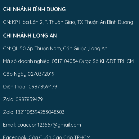
CHI NHÁNH BÌNH DƯƠNG
CN: KP Hòa Lân 2, P. Thuận Giao, TX Thuận An Bình Dương
CHI NHÁNH LONG AN
CN: QL 50 Ấp Thuận Nam, Cần Giuộc ,Long An
Mã số doanh nghiệp: 0317104054 Được Sở KH&DT TP.HCM
Cấp Ngày 02/03/2019
Điện thoại: 0987.859.479
Zalo: 0987859479
Zalo: 1821103394253048303
Email: cuacuon123567@gmail.com
Facebook: Cửa Cuốn Cao Cấp TPHCM