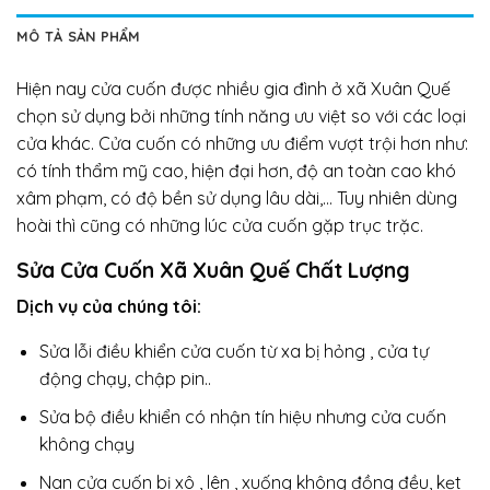
MÔ TẢ SẢN PHẨM
Hiện nay cửa cuốn được nhiều gia đình ở xã Xuân Quế
chọn sử dụng bởi những tính năng ưu việt so với các loại
cửa khác. Cửa cuốn có những ưu điểm vượt trội hơn như:
có tính thẩm mỹ cao, hiện đại hơn, độ an toàn cao khó
xâm phạm, có độ bền sử dụng lâu dài,… Tuy nhiên dùng
hoài thì cũng có những lúc cửa cuốn gặp trục trặc.
Sửa Cửa Cuốn Xã Xuân Quế Chất Lượng
Dịch vụ của
chúng tôi:
Sửa lỗi điều khiển cửa cuốn từ xa bị hỏng , cửa tự
động chạy, chập pin..
Sửa bộ điều khiển có nhận tín hiệu nhưng cửa cuốn
không chạy
Nan cửa cuốn bị xô , lên , xuống không đồng đều, kẹt