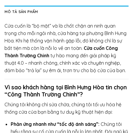
MÔ TẢ SẢN PHẨM
Cửa cuốn là “bộ mặt” và là chốt chặn an ninh quan
trọng cho mỗi ngôi nhà, cửa hàng tại phường Bình Hưng
Hòa. Khi hệ thống vận hành gặp lỗi, đó không chỉ là sự
bất tiện mà còn là nỗi lo về an toàn.
Cửa cuốn Công
Thành Trường Chinh
tự hào mang đến giải pháp kỹ
thuật 4.0 – nhanh chóng, chính xác và chuyên nghiệp,
đảm bảo “trả lại” sự êm ái, trơn tru cho bộ cửa của bạn.
Vì sao khách hàng tại Bình Hưng Hòa tin chọn
“Công Thành Trường Chinh”?
Chúng tôi không chỉ sửa chữa, chúng tôi tối ưu hóa hệ
thống cửa của bạn bằng tư duy kỹ thuật hiện đại:
Phản ứng nhanh như “tốc độ ánh sáng”:
Chúng tôi
hiểu rằng sự cố cửa cuốn là nỗi lo lớn nhất. Đội ngũ kỹ