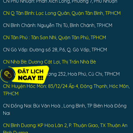
CN Phú Nhuận: Phan Xích Long, Phường 7, Phú Nhuận
CN Q Tân Bình: Lạc Long Quân, Quận Tân Bình, TPHCM
CN Bình Chánh: Nguyễn Thị Tú, Bình Chánh, TP.HCM
CN Tân Phú : Tân Sơn Nhì, Quận Tân Phú, TPHCM
CN Gò Vấp: Đường số 28, P.6, Q. Gò Vấp, TPHCM
CN Nhà Bè: Dương Cát Lợi, Thị Trấn Nhà Bè
CN Huyện Củ Chi: Đường 232, Hoà Phú, Củ Chi, TPHCM
CN: Huyện Hóc Môn: 83/12/24 Ấp 4, Đông Thạnh, Hóc Môn,
TPHCM
CN Đồng Nai: Bùi Văn Hoà , Long Bình, TP Biên Hoà Đồng
Nai
CN Bình Dương: KP Hòa Lân 2, P. Thuận Giao, TX Thuận An
Bình Dương