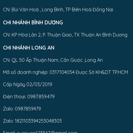
CN: Bùi Văn Hoà , Long Bình, TP Biên Hoà Đồng Nai
CHI NHÁNH BÌNH DƯƠNG
CN: KP Hòa Lân 2, P. Thuận Giao, TX Thuận An Bình Dương
CHI NHÁNH LONG AN
CN: QL 50 Ấp Thuận Nam, Cần Giuộc ,Long An
Mã số doanh nghiệp: 0317104054 Được Sở KH&DT TP.HCM
Cấp Ngày 02/03/2019
Điện thoại: 0987.859.479
Zalo: 0987859479
Zalo: 1821103394253048303
Email: cuacuon123567@gmail.com