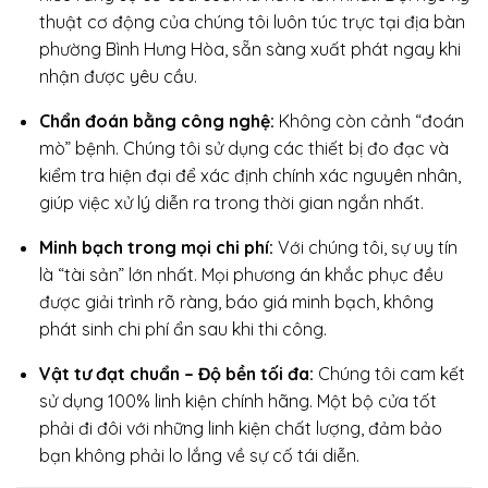
thuật cơ động của chúng tôi luôn túc trực tại địa bàn
phường Bình Hưng Hòa, sẵn sàng xuất phát ngay khi
nhận được yêu cầu.
Chẩn đoán bằng công nghệ:
Không còn cảnh “đoán
mò” bệnh. Chúng tôi sử dụng các thiết bị đo đạc và
kiểm tra hiện đại để xác định chính xác nguyên nhân,
giúp việc xử lý diễn ra trong thời gian ngắn nhất.
Minh bạch trong mọi chi phí:
Với chúng tôi, sự uy tín
là “tài sản” lớn nhất. Mọi phương án khắc phục đều
được giải trình rõ ràng, báo giá minh bạch, không
phát sinh chi phí ẩn sau khi thi công.
Vật tư đạt chuẩn – Độ bền tối đa:
Chúng tôi cam kết
sử dụng 100% linh kiện chính hãng. Một bộ cửa tốt
phải đi đôi với những linh kiện chất lượng, đảm bảo
bạn không phải lo lắng về sự cố tái diễn.