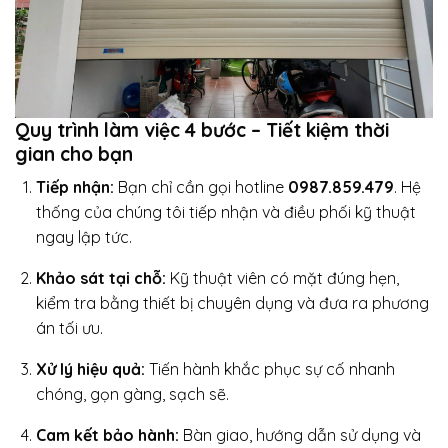
Quy trình làm việc 4 bước – Tiết kiệm thời
gian cho bạn
Tiếp nhận:
Bạn chỉ cần gọi hotline
0987.859.479
. Hệ
thống của chúng tôi tiếp nhận và điều phối kỹ thuật
ngay lập tức.
Khảo sát tại chỗ:
Kỹ thuật viên có mặt đúng hẹn,
kiểm tra bằng thiết bị chuyên dụng và đưa ra phương
án tối ưu.
Xử lý hiệu quả:
Tiến hành khắc phục sự cố nhanh
chóng, gọn gàng, sạch sẽ.
Cam kết bảo hành:
Bàn giao, hướng dẫn sử dụng và