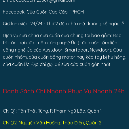
Facebook: Cửa Cuốn Cao Cấp TPHCM
Giờ làm việc: 24/24 - Thứ 2 đến chủ nhật không kể ngày lễ
Dịch vụ sửa chữa cửa cuốn của chúng tôi bao gồm: Bảo
trì các loại cửa cuốn công nghệ Úc (cửa cuốn tấm liền
công nghệ Úc của Austdoor, Smartdoor, Newdoor), Cửa
cuốn nhôm, cửa cuốn bằng motor hay kéo tay bị hư hỏng,
cửa cuốn Úc. Địa chỉ gọi để sửa cửa cuốn gần nhất.
Danh Sách Chi Nhánh Phục Vụ Nhanh 24h
CN Q1: Tôn Thất Tùng, P. Phạm Ngũ Lão, Quận 1
CN Q2: Nguyễn Văn Hưởng, Thảo Điền, Quận 2