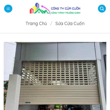
Bỏ
qua
nội
dung
Trang Chủ
/
Sửa Cửa Cuốn