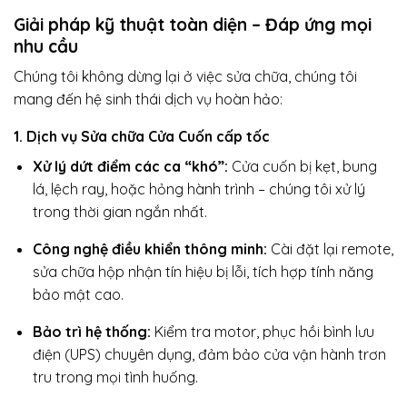
Giải pháp kỹ thuật toàn diện – Đáp ứng mọi
nhu cầu
Chúng tôi không dừng lại ở việc sửa chữa, chúng tôi
mang đến hệ sinh thái dịch vụ hoàn hảo:
1. Dịch vụ Sửa chữa Cửa Cuốn cấp tốc
Xử lý dứt điểm các ca “khó”:
Cửa cuốn bị kẹt, bung
lá, lệch ray, hoặc hỏng hành trình – chúng tôi xử lý
trong thời gian ngắn nhất.
Công nghệ điều khiển thông minh:
Cài đặt lại remote,
sửa chữa hộp nhận tín hiệu bị lỗi, tích hợp tính năng
bảo mật cao.
Bảo trì hệ thống:
Kiểm tra motor, phục hồi bình lưu
điện (UPS) chuyên dụng, đảm bảo cửa vận hành trơn
tru trong mọi tình huống.