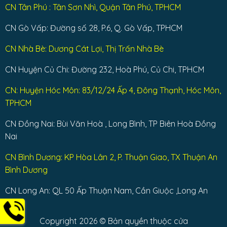
CN Tân Phú : Tân Sơn Nhì, Quận Tân Phú, TPHCM
CN Gò Vấp: Đường số 28, P.6, Q. Gò Vấp, TPHCM
CN Nhà Bè: Dương Cát Lợi, Thị Trấn Nhà Bè
CN Huyện Củ Chi: Đường 232, Hoà Phú, Củ Chi, TPHCM
CN: Huyện Hóc Môn: 83/12/24 Ấp 4, Đông Thạnh, Hóc Môn,
TPHCM
CN Đồng Nai: Bùi Văn Hoà , Long Bình, TP Biên Hoà Đồng
Nai
CN Bình Dương: KP Hòa Lân 2, P. Thuận Giao, TX Thuận An
Bình Dương
CN Long An: QL 50 Ấp Thuận Nam, Cần Giuộc ,Long An
Copyright 2026 © Bản quyền thuộc cửa