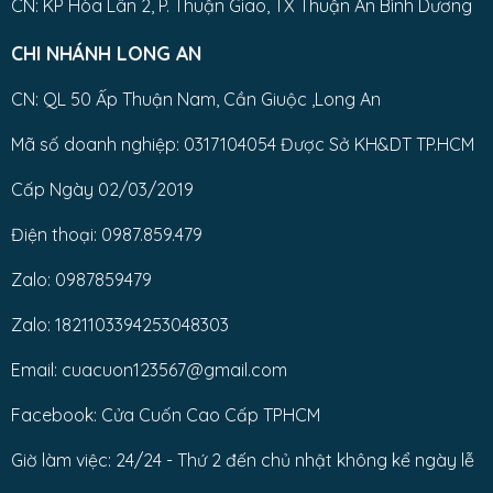
CN: KP Hòa Lân 2, P. Thuận Giao, TX Thuận An Bình Dương
CHI NHÁNH LONG AN
CN: QL 50 Ấp Thuận Nam, Cần Giuộc ,Long An
Mã số doanh nghiệp: 0317104054 Được Sở KH&DT TP.HCM
Cấp Ngày 02/03/2019
Điện thoại: 0987.859.479
Zalo: 0987859479
Zalo: 1821103394253048303
Email: cuacuon123567@gmail.com
Facebook: Cửa Cuốn Cao Cấp TPHCM
Giờ làm việc: 24/24 - Thứ 2 đến chủ nhật không kể ngày lễ