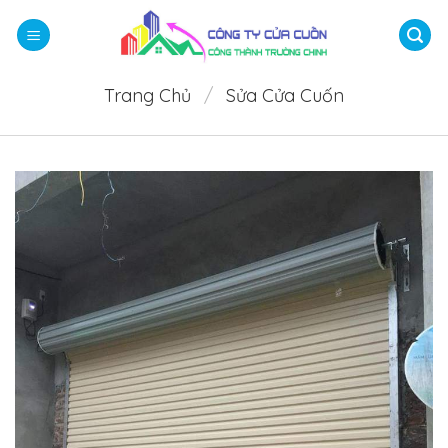
Bỏ
qua
nội
dung
Trang Chủ
/
Sửa Cửa Cuốn