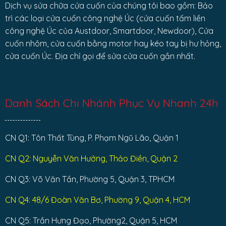
Dịch vụ sửa chữa cửa cuốn của chúng tôi bao gồm: Bảo
trì các loại cửa cuốn công nghệ Úc (cửa cuốn tấm liền
công nghệ Úc của Austdoor, Smartdoor, Newdoor), Cửa
cuốn nhôm, cửa cuốn bằng motor hay kéo tay bị hư hỏng,
cửa cuốn Úc. Địa chỉ gọi để sửa cửa cuốn gần nhất.
Danh Sách Chi Nhánh Phục Vụ Nhanh 24h
CN Q1: Tôn Thất Tùng, P. Phạm Ngũ Lão, Quận 1
CN Q2: Nguyễn Văn Hưởng, Thảo Điền, Quận 2
CN Q3: Võ Văn Tần, Phường 5, Quận 3, TPHCM
CN Q4: 48/6 Đoàn Văn Bơ, Phường 9, Quận 4, HCM
CN Q5: Trần Hưng Đạo, Phường2, Quận 5, HCM