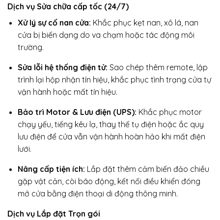
Dịch vụ Sửa chữa cấp tốc (24/7)
Xử lý sự cố nan cửa:
Khắc phục kẹt nan, xô lá, nan
cửa bị biến dạng do va chạm hoặc tác động môi
trường.
Sửa lỗi hệ thống điện tử:
Sao chép thêm remote, lập
trình lại hộp nhận tín hiệu, khắc phục tình trạng cửa tự
vận hành hoặc mất tín hiệu.
Bảo trì Motor & Lưu điện (UPS):
Khắc phục motor
chạy yếu, tiếng kêu lạ, thay thế tụ điện hoặc ắc quy
lưu điện để cửa vẫn vận hành hoàn hảo khi mất điện
lưới.
Nâng cấp tiện ích:
Lắp đặt thêm cảm biến đảo chiều
gặp vật cản, còi báo động, kết nối điều khiển đóng
mở cửa bằng điện thoại di động thông minh.
Dịch vụ Lắp đặt Trọn gói