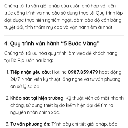
Chúng tôi tư vấn giải pháp cửa cuốn phù hợp với kiến
trúc công trình và nhu cầu sử dụng thực tế. Quy trình lắp
đặt được thực hiện nghiêm ngặt, đảm bảo độ cân bằng
tuyệt đối, tính thẩm mỹ cao và vận hành êm ái nhất.
4. Quy trình vận hành “5 Bước Vàng”
Chúng tôi tối ưu hóa quy trình làm việc để khách hàng
tại Bà Rịa luôn hài lòng:
Tiếp nhận yêu cầu:
Hotline
0987.859.479
hoạt động
24/7. Nhân viên kỹ thuật lắng nghe và tư vấn phương
án xử lý sơ bộ.
Khảo sát tại hiện trường:
Kỹ thuật viên có mặt nhanh
chóng, sử dụng thiết bị đo kiểm hiện đại để tìm ra
nguyên nhân chính xác.
Tư vấn phương án:
Trình bày chi tiết giải pháp, báo