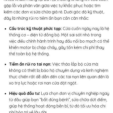
gặp lỗi và phân vân giữa việc tự khắc phục hoặc tìm
kiếm các đơn vị sửa chữa giá rẻ. Dưới góc độ kỹ thuật,
đây là những rủi ro tiềm ẩn bạn cần cân nhắc:
Cấu trúc kỹ thuật phức tạp:
Cửa cuốn ngày nay là hệ
thống cơ – điện tử đồng bộ. Một sai sót nhỏ trong
việc điều chỉnh hành trình hay đấu nối bo mạch có thể
khiến motor bị chập cháy, gây tốn kém chi phí thay
thế toàn bộ hệ thống.
Tiềm ẩn rủi ro tai nạn:
Việc tháo lắp bộ cửa mà
không có thiết bị bảo hộ chuyên dụng và kinh nghiệm
thực chiến rất dễ dẫn đến các tai nạn liên quan đến lò
xo trợ lực hoặc rơi nan cửa đột ngột.
Hiệu quả đầu tư:
Lựa chọn đơn vị chuyên nghiệp ngay
từ đầu giúp bạn “bắt đúng bệnh”, sửa chữa dứt điểm,
giúp hệ thống hoạt động bền bỉ, từ đó tối ưu hóa chi
phí bảo trì về lâu dài.