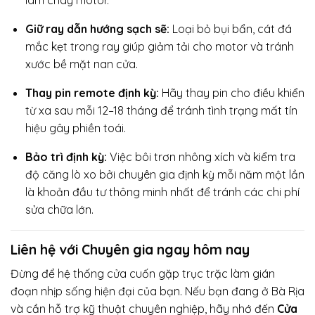
làm cháy motor.
Giữ ray dẫn hướng sạch sẽ:
Loại bỏ bụi bẩn, cát đá
mắc kẹt trong ray giúp giảm tải cho motor và tránh
xước bề mặt nan cửa.
Thay pin remote định kỳ:
Hãy thay pin cho điều khiển
từ xa sau mỗi 12–18 tháng để tránh tình trạng mất tín
hiệu gây phiền toái.
Bảo trì định kỳ:
Việc bôi trơn nhông xích và kiểm tra
độ căng lò xo bởi chuyên gia định kỳ mỗi năm một lần
là khoản đầu tư thông minh nhất để tránh các chi phí
sửa chữa lớn.
Liên hệ với Chuyên gia ngay hôm nay
Đừng để hệ thống cửa cuốn gặp trục trặc làm gián
đoạn nhịp sống hiện đại của bạn. Nếu bạn đang ở Bà Rịa
và cần hỗ trợ kỹ thuật chuyên nghiệp, hãy nhớ đến
Cửa