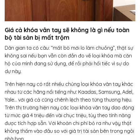
Giá cả khóa vân tay sẽ không là gì nếu toàn
bộ tài sản bị mất trộm
Dân gian ta có câu: “mất bò mới lo làm chuồng”, thật sự
không sai nếu bạn vẫn còn đắn đo về loại khóa mà căn
hộ của mình đang sử dụng, để rồi phải hối tiếc vì sự do
dự này.
Trên hiện nay có rất nhiều chủng loại khóa vân tay khác
nhau từ các hãng nổi tiếng như: Kaadas, Samsung, Adel,
Yale… với giá cả cũng chênh lệch theo từng thương hiệu.
Trên thị trường hiện nay các loại khóa vân tay dao động
từ mức giá 4 triệu đến vài chục triệu, tùy theo tính năng
được tích hợp sẵn. Với khoản chi phí bỏ ra như vậy thật
không thấm vào đâu so với giá trị tài sản bên trong ngôi
nhà bạn.