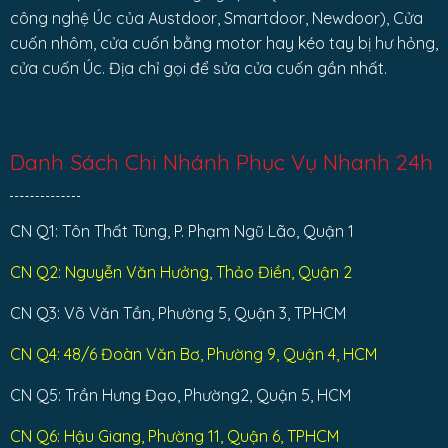
công nghệ Úc của Austdoor, Smartdoor, Newdoor), Cửa
cuốn nhôm, cửa cuốn bằng motor hay kéo tay bị hư hỏng,
cửa cuốn Úc. Địa chỉ gọi để sửa cửa cuốn gần nhất.
Danh Sách Chi Nhánh Phục Vụ Nhanh 24h
CN Q1: Tôn Thất Tùng, P. Phạm Ngũ Lão, Quận 1
CN Q2: Nguyễn Văn Hưởng, Thảo Điền, Quận 2
CN Q3: Võ Văn Tần, Phường 5, Quận 3, TPHCM
CN Q4: 48/6 Đoàn Văn Bơ, Phường 9, Quận 4, HCM
CN Q5: Trần Hưng Đạo, Phường2, Quận 5, HCM
CN Q6: Hậu Giang, Phường 11, Quận 6, TPHCM