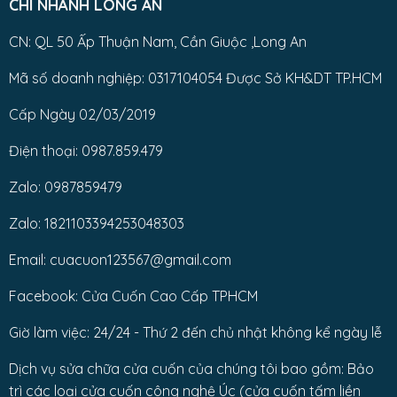
CHI NHÁNH LONG AN
CN: QL 50 Ấp Thuận Nam, Cần Giuộc ,Long An
Mã số doanh nghiệp: 0317104054 Được Sở KH&DT TP.HCM
Cấp Ngày 02/03/2019
Điện thoại: 0987.859.479
Zalo: 0987859479
Zalo: 1821103394253048303
Email: cuacuon123567@gmail.com
Facebook: Cửa Cuốn Cao Cấp TPHCM
Giờ làm việc: 24/24 - Thứ 2 đến chủ nhật không kể ngày lễ
Dịch vụ sửa chữa cửa cuốn của chúng tôi bao gồm: Bảo
trì các loại cửa cuốn công nghệ Úc (cửa cuốn tấm liền