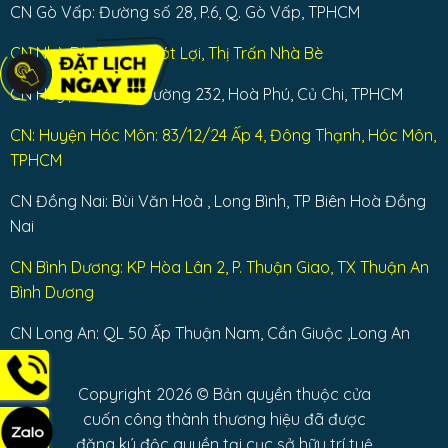
CN Gò Vấp: Đường số 28, P.6, Q. Gò Vấp, TPHCM
CN Nhà Bè: Dương Cát Lợi, Thị Trấn Nhà Bè
CN Huyện Củ Chi: Đường 232, Hoà Phú, Củ Chi, TPHCM
CN: Huyện Hóc Môn: 83/12/24 Ấp 4, Đông Thạnh, Hóc Môn,
TPHCM
CN Đồng Nai: Bùi Văn Hoà , Long Bình, TP Biên Hoà Đồng
Nai
CN Bình Dương: KP Hòa Lân 2, P. Thuận Giao, TX Thuận An
Bình Dương
CN Long An: QL 50 Ấp Thuận Nam, Cần Giuộc ,Long An
Copyright 2026 © Bản quyền thuộc cửa
cuốn công thành thương hiệu đã được
đăng ký độc quyền tại cục sở hữu trí tuệ