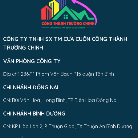
CÔNG TY TNHH SX TM CỬA CUỐN CÔNG THÀNH
TRƯỜNG CHINH
VĂN PHÒNG CÔNG TY
Địa chỉ: 286/11 Phạm Văn Bạch P.15 quận Tân Bình
CHI NHÁNH ĐỒNG NAI
CN: Bùi Văn Hoà , Long Bình, TP Biên Hoà Đồng Nai
CHI NHÁNH BÌNH DƯƠNG
CN: KP Hòa Lân 2, P. Thuận Giao, TX Thuận An Bình Dương