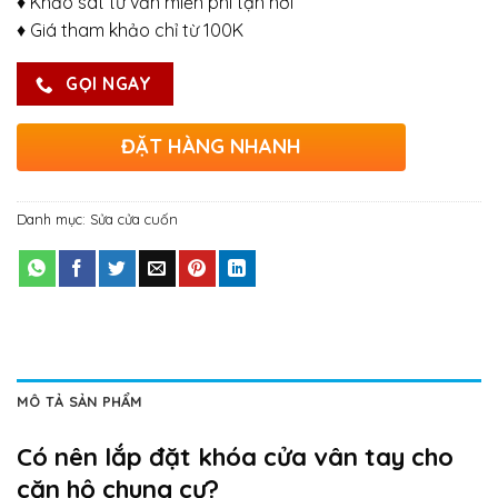
♦ Khảo sát tư vấn miễn phí tận nơi
♦ Giá tham khảo chỉ từ 100K
GỌI NGAY
ĐẶT HÀNG NHANH
Danh mục:
Sửa cửa cuốn
MÔ TẢ SẢN PHẨM
Có nên lắp đặt khóa cửa vân tay cho
căn hộ chung cư?