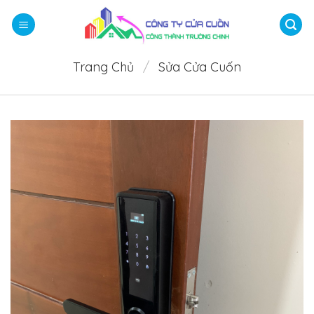
Bỏ
qua
nội
dung
Trang Chủ
/
Sửa Cửa Cuốn