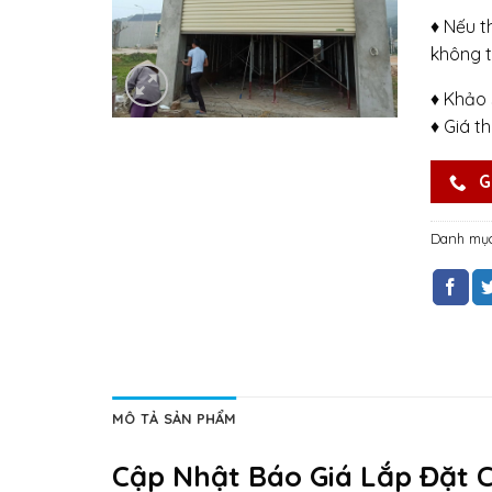
♦ Nếu t
không t
♦ Khảo 
♦ Giá t
G
Danh mụ
MÔ TẢ SẢN PHẨM
Cập Nhật Báo Giá Lắp Đặt