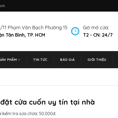
inh
/11 Phạm Văn Bạch Phường 15
Giờ mở cửa:
n Tân Bình, TP. HCM
T2 - CN: 24/7
SẢN PHẨM
TIN TỨC
BÁO GIÁ
GIỚI THIỆU
đặt cửa cuốn uy tín tại nhà
hí kiểm tra sửa chữa: 50.000đ.