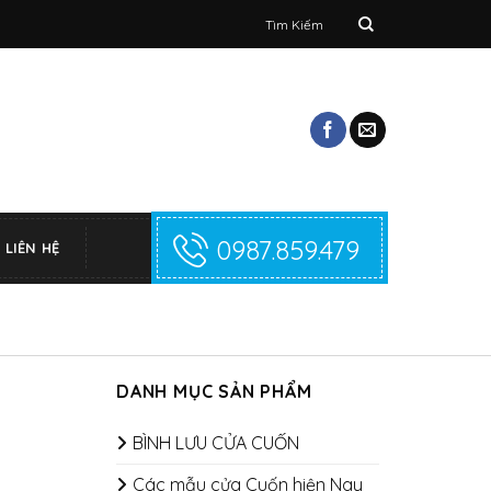
Tìm
kiếm:
0987.859.479
LIÊN HỆ
DANH MỤC SẢN PHẨM
BÌNH LƯU CỬA CUỐN
Các mẫu cửa Cuốn hiện Nay