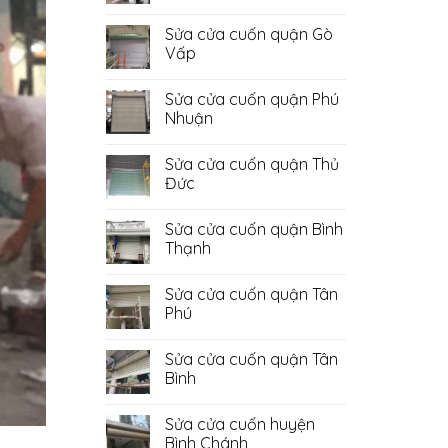
Không
có
Sửa cửa cuốn quận Gò
bình
luận
Vấp
ở
Sửa
Không
Cửa
có
Sửa cửa cuốn quận Phú
Cuốn
bình
Quận
luận
Nhuận
Bình
ở
Tân
Sửa
Không
cửa
có
Sửa cửa cuốn quận Thủ
cuốn
bình
quận
luận
Đức
Gò
ở
Vấp
Sửa
Không
cửa
có
Sửa cửa cuốn quận Bình
cuốn
bình
quận
luận
Thạnh
Phú
ở
Nhuận
Sửa
Không
cửa
có
Sửa cửa cuốn quận Tân
cuốn
bình
quận
luận
Phú
Thủ
ở
Đức
Sửa
Không
cửa
có
Sửa cửa cuốn quận Tân
cuốn
bình
quận
luận
Bình
Bình
ở
Thạnh
Sửa
Không
cửa
có
Sửa cửa cuốn huyện
cuốn
bình
quận
luận
Bình Chánh