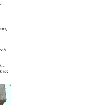
ại
hương
hoải
ược
 khác