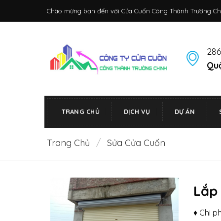
Bỏ
Chào mừng bạn đến với Cửa Cuốn Công Thành Trường Ch
qua
nội
dung
286
Quậ
TRANG CHỦ
DỊCH VỤ
DỰ ÁN
Trang Chủ
/
Sửa Cửa Cuốn
Lắp 
♦ Chi p