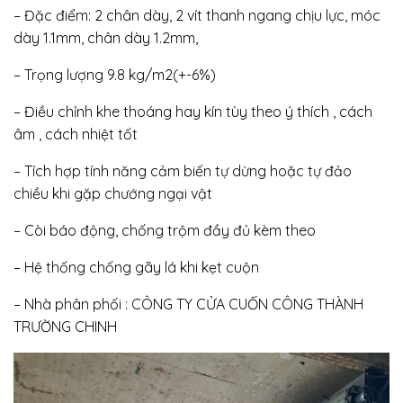
– Đặc điểm: 2 chân dày, 2 vít thanh ngang chịu lực, móc
dày 1.1mm, chân dày 1.2mm,
– Trọng lượng 9.8 kg/m2(+-6%)
– Điều chỉnh khe thoáng hay kín tùy theo ý thích , cách
âm , cách nhiệt tốt
– Tích hợp tính năng cảm biến tự dừng hoặc tự đảo
chiều khi gặp chướng ngại vật
– Còi báo động, chống trộm đầy đủ kèm theo
– Hệ thống chống gãy lá khi kẹt cuộn
– Nhà phân phối : CÔNG TY CỬA CUỐN CÔNG THÀNH
TRƯỜNG CHINH