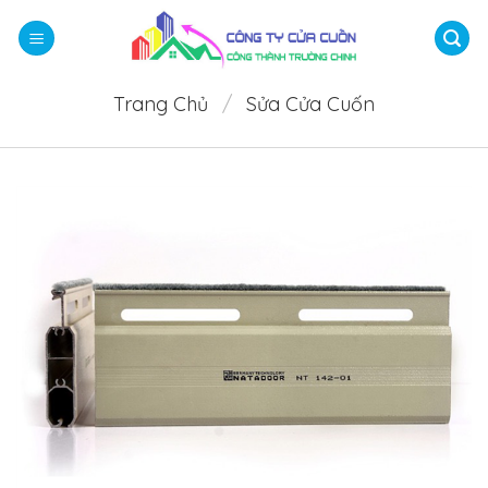
Bỏ
qua
nội
dung
Trang Chủ
/
Sửa Cửa Cuốn