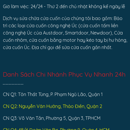
Giờ làm việc: 24/24 - Thứ 2 đến chủ nhật không kể ngày lễ
Dịch vụ sửa chữa cửa cuốn của chúng tôi bao gồm: Bảo
trì các loại cửa cuốn công nghệ Úc (cửa cuốn tấm liền
công nghệ Úc của Austdoor, Smartdoor, Newdoor), Cửa
cuốn nhôm, cửa cuốn bằng motor hay kéo tay bị hư hỏng,
cửa cuốn Úc. Địa chỉ gọi để sửa cửa cuốn gần nhất.
Danh Sách Chi Nhánh Phục Vụ Nhanh 24h
CN Q1: Tôn Thất Tùng, P. Phạm Ngũ Lão, Quận 1
CN Q2: Nguyễn Văn Hưởng, Thảo Điền, Quận 2
CN Q3: Võ Văn Tần, Phường 5, Quận 3, TPHCM