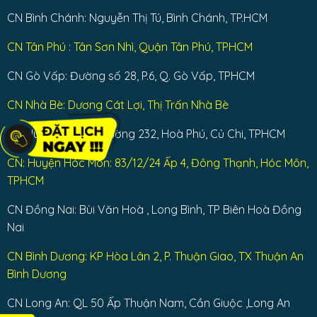
CN Bình Chánh: Nguyễn Thị Tú, Bình Chánh, TP.HCM
CN Tân Phú : Tân Sơn Nhì, Quận Tân Phú, TPHCM
CN Gò Vấp: Đường số 28, P.6, Q. Gò Vấp, TPHCM
CN Nhà Bè: Dương Cát Lợi, Thị Trấn Nhà Bè
CN Huyện Củ Chi: Đường 232, Hoà Phú, Củ Chi, TPHCM
CN: Huyện Hóc Môn: 83/12/24 Ấp 4, Đông Thạnh, Hóc Môn,
TPHCM
CN Đồng Nai: Bùi Văn Hoà , Long Bình, TP Biên Hoà Đồng
Nai
CN Bình Dương: KP Hòa Lân 2, P. Thuận Giao, TX Thuận An
Bình Dương
CN Long An: QL 50 Ấp Thuận Nam, Cần Giuộc ,Long An