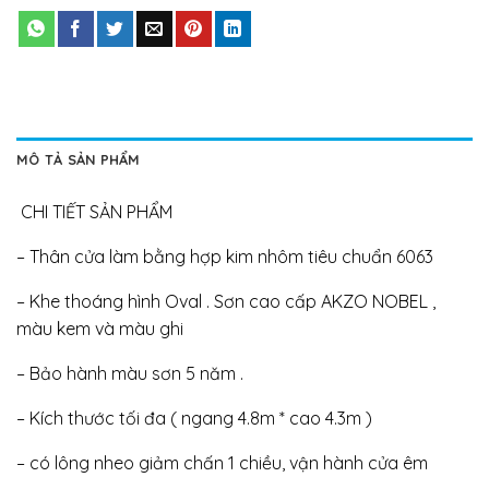
MÔ TẢ SẢN PHẨM
CHI TIẾT SẢN PHẨM
– Thân cửa làm bằng hợp kim nhôm tiêu chuẩn 6063
– Khe thoáng hình Oval . Sơn cao cấp AKZO NOBEL ,
màu kem và màu ghi
– Bảo hành màu sơn 5 năm .
– Kích thước tối đa ( ngang 4.8m * cao 4.3m )
– có lông nheo giảm chấn 1 chiều, vận hành cửa êm