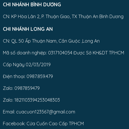
CHI NHÁNH BÌNH DƯƠNG
CN: KP Hòa Lân 2, P. Thuận Giao, TX Thuận An Bình Dương
CHI NHÁNH LONG AN
CN: QL 50 Ấp Thuận Nam, Cần Giuộc ,Long An
Mã số doanh nghiệp: 0317104054 Được Sở KH&DT TP.HCM
Cấp Ngày 02/03/2019
Điện thoại: 0987.859.479
Zalo: 0987859479
Zalo: 1821103394253048303
Email: cuacuon123567@gmail.com
Facebook: Cửa Cuốn Cao Cấp TPHCM