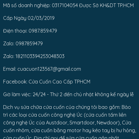
Mã số doanh nghiệp: 0317104054 Được Sở KH&DT TP.HCM
Cấp Ngày 02/03/2019
Điện thoại: 0987.859.479
Zalo: 0987859479
Zalo: 1821103394253048303
Email: cuacuon123567@gmail.com
Facebook: Cửa Cuốn Cao Cấp TPHCM
Giờ làm việc: 24/24 - Thứ 2 đến chủ nhật không kể ngày lễ
Dịch vụ sửa chữa cửa cuốn của chúng tôi bao gồm: Bảo
trì các loại cửa cuốn công nghệ Úc (cửa cuốn tấm liền
công nghệ Úc của Austdoor, Smartdoor, Newdoor), Cửa
cuốn nhôm, cửa cuốn bằng motor hay kéo tay bị hư hỏng,
cửa cuốn Úc. Địa chỉ gọi để sửa cửa cuốn gần nhất.