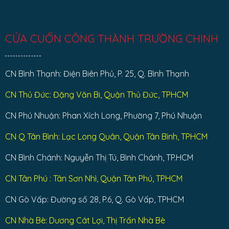
CỬA CUỐN CÔNG THÀNH TRƯỜNG CHINH
CN Bình Thạnh: Điện Biên Phủ, P. 25, Q. Bình Thạnh
CN Thủ Đức: Đặng Văn Bi, Quận Thủ Đức, TPHCM
CN Phú Nhuận: Phan Xích Long, Phường 7, Phú Nhuận
CN Q Tân Bình: Lạc Long Quân, Quận Tân Bình, TPHCM
CN Bình Chánh: Nguyễn Thị Tú, Bình Chánh, TP.HCM
CN Tân Phú : Tân Sơn Nhì, Quận Tân Phú, TPHCM
CN Gò Vấp: Đường số 28, P.6, Q. Gò Vấp, TPHCM
CN Nhà Bè: Dương Cát Lợi, Thị Trấn Nhà Bè