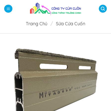
Bỏ
qua
nội
dung
Trang Chủ
/
Sửa Cửa Cuốn