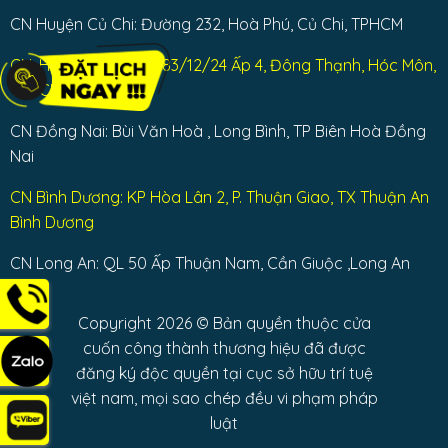
CN Huyện Củ Chi: Đường 232, Hoà Phú, Củ Chi, TPHCM
CN: Huyện Hóc Môn: 83/12/24 Ấp 4, Đông Thạnh, Hóc Môn,
TPHCM
CN Đồng Nai: Bùi Văn Hoà , Long Bình, TP Biên Hoà Đồng
Nai
CN Bình Dương: KP Hòa Lân 2, P. Thuận Giao, TX Thuận An
Bình Dương
CN Long An: QL 50 Ấp Thuận Nam, Cần Giuộc ,Long An
Copyright 2026 © Bản quyền thuộc cửa
cuốn công thành thương hiệu đã được
đăng ký độc quyền tại cục sở hữu trí tuệ
việt nam, mọi sao chép đều vi phạm pháp
luật