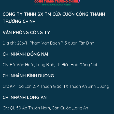
CÔNG TY TNHH SX TM CỬA CUỐN CÔNG THÀNH
TRƯỜNG CHINH
VĂN PHÒNG CÔNG TY
Địa chỉ: 286/11 Phạm Văn Bạch P.15 quận Tân Bình
CHI NHÁNH ĐỒNG NAI
CN: Bùi Văn Hoà , Long Bình, TP Biên Hoà Đồng Nai
CHI NHÁNH BÌNH DƯƠNG
CN: KP Hòa Lân 2, P. Thuận Giao, TX Thuận An Bình Dương
CHI NHÁNH LONG AN
CN: QL 50 Ấp Thuận Nam, Cần Giuộc ,Long An