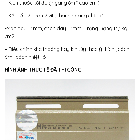
– Kích thước tối đa ( ngang 6m * cao 5m )
– Kết cấu 2 chân 2 vít , thanh ngang chịu lực
-Móc dày 1.4mm, chân dày 1.3mm . Trọng lượng 13,5kg
/m2
– Điều chỉnh khe thoáng hay kín tùy theo ý thích , cách
âm , cách nhiệt tốt
HÌNH ẢNH THỰC TẾ ĐÃ THI CÔNG