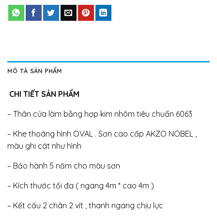
MÔ TẢ SẢN PHẨM
CHI TIẾT SẢN PHẨM
– Thân cửa làm bằng hợp kim nhôm tiêu chuẩn 6063
– Khe thoáng hình OVAL . Sơn cao cấp AKZO NOBEL ,
màu ghi cát như hình
– Bảo hành 5 năm cho màu sơn
– Kích thước tối đa ( ngang 4m * cao 4m )
– Kết cấu 2 chân 2 vít , thanh ngang chịu lực