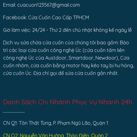
Email: cuacuon123567@gmail.com
Facebook: Cửa Cuốn Cao Cấp TPHCM
Giờ làm việc: 24/24 - Thứ 2 đến chủ nhật không kể ngày lễ
Dịch vụ sửa chữa cửa cuốn của chúng tôi bao gồm: Bảo
trì các loại cửa cuốn công nghệ Úc (cửa cuốn tấm liền
công nghệ Úc của Austdoor, Smartdoor, Newdoor), Cửa
cuốn nhôm, cửa cuốn bằng motor hay kéo tay bị hư hỏng,
cửa cuốn Úc. Địa chỉ gọi để sửa cửa cuốn gần nhất.
Danh Sách Chi Nhánh Phục Vụ Nhanh 24h
CN Q1: Tôn Thất Tùng, P. Phạm Ngũ Lão, Quận 1
CN Q2: Nguyễn Văn Hưởng, Thảo Điền, Quận 2