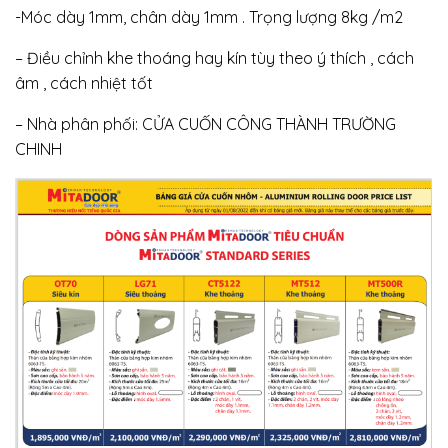
-Móc dày 1mm, chân dày 1mm . Trọng lượng 8kg /m2
– Điều chỉnh khe thoáng hay kín tùy theo ý thích , cách
âm , cách nhiệt tốt
– Nhà phân phối: CỬA CUỐN CÔNG THÀNH TRƯỜNG
CHINH