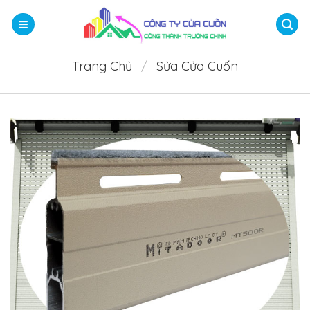
Bỏ
qua
nội
dung
Trang Chủ
/
Sửa Cửa Cuốn