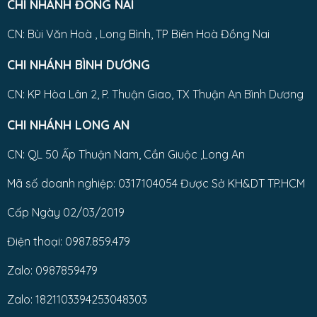
CHI NHÁNH ĐỒNG NAI
CN: Bùi Văn Hoà , Long Bình, TP Biên Hoà Đồng Nai
CHI NHÁNH BÌNH DƯƠNG
CN: KP Hòa Lân 2, P. Thuận Giao, TX Thuận An Bình Dương
CHI NHÁNH LONG AN
CN: QL 50 Ấp Thuận Nam, Cần Giuộc ,Long An
Mã số doanh nghiệp: 0317104054 Được Sở KH&DT TP.HCM
Cấp Ngày 02/03/2019
Điện thoại: 0987.859.479
Zalo: 0987859479
Zalo: 1821103394253048303