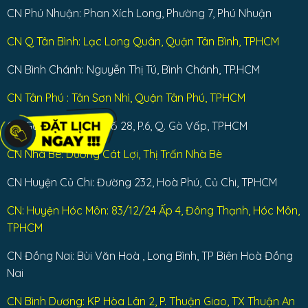
CN Phú Nhuận: Phan Xích Long, Phường 7, Phú Nhuận
CN Q Tân Bình: Lạc Long Quân, Quận Tân Bình, TPHCM
CN Bình Chánh: Nguyễn Thị Tú, Bình Chánh, TP.HCM
CN Tân Phú : Tân Sơn Nhì, Quận Tân Phú, TPHCM
CN Gò Vấp: Đường số 28, P.6, Q. Gò Vấp, TPHCM
CN Nhà Bè: Dương Cát Lợi, Thị Trấn Nhà Bè
CN Huyện Củ Chi: Đường 232, Hoà Phú, Củ Chi, TPHCM
CN: Huyện Hóc Môn: 83/12/24 Ấp 4, Đông Thạnh, Hóc Môn,
TPHCM
CN Đồng Nai: Bùi Văn Hoà , Long Bình, TP Biên Hoà Đồng
Nai
CN Bình Dương: KP Hòa Lân 2, P. Thuận Giao, TX Thuận An