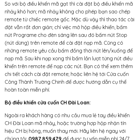
So với bộ điều khiển mã gạt thì cài đặt bộ điều khiển mã
nhảy khó hơn; mã nhảy không cho phép bạn sao chép
remote từ chiếc remote gốc. Mặc dù vậy thì thao tác cài
đặt vẫn rất đơn giản; chỉ việc mở hộp điều khiển, bấm
nút Programe cho đèn sáng lên sau đó bấm nút Stop
(nút dừng) trên remote để cài đặt nạp mã. Cũng có
những remote yêu cầu bấm đồng thời nút lên/xuống để
nạp mã. Sau khi nạp xong thì bấm lần lượt từng nút điều
khiển trên remote để nạp các nút. Bạn có thể xem thêm
chi tiết cách cài đặt remote; hoặc liên hệ tới Cửa cuốn
Công Thành Trường Chinh để được hướng dẫn cụ thể
hoàn toàn miễn phí.
Bộ điều khiển cửa cuốn CH Đài Loan:
Ngoài ra khách hàng có nhu cầu mua lẻ tay điều khiển
CH Đài Loan mã nhảy, hoặc trường hợp hộp nhận tín
hiệu CH bị hỏng, muốn thay mới. Hãy liên hệ ngay với
chúng tôi:
0987.859.479
để được tư vấn miễn phí 24/7.