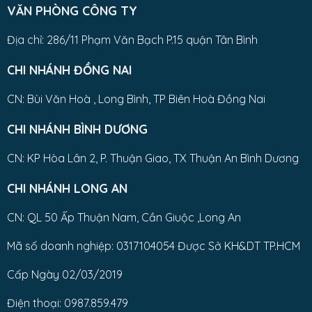
VĂN PHÒNG CÔNG TY
Địa chỉ: 286/11 Phạm Văn Bạch P.15 quận Tân Bình
CHI NHÁNH ĐỒNG NAI
CN: Bùi Văn Hoà , Long Bình, TP Biên Hoà Đồng Nai
CHI NHÁNH BÌNH DƯƠNG
CN: KP Hòa Lân 2, P. Thuận Giao, TX Thuận An Bình Dương
CHI NHÁNH LONG AN
CN: QL 50 Ấp Thuận Nam, Cần Giuộc ,Long An
Mã số doanh nghiệp: 0317104054 Được Sở KH&DT TP.HCM
Cấp Ngày 02/03/2019
Điện thoại: 0987.859.479