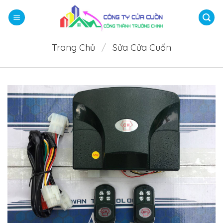
Bỏ
qua
nội
dung
Trang Chủ
/
Sửa Cửa Cuốn