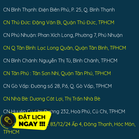
CN Bình Thạnh: Điện Biên Phủ, P. 25, Q. Bình Thạnh
CN Thủ Đức: Đặng Văn Bi, Quận Thủ Đức, TPHCM
CN Phú Nhuận: Phan Xích Long, Phường 7, Phú Nhuận
CN Q Tân Bình: Lạc Long Quân, Quận Tân Bình, TPHCM
CN Bình Chánh: Nguyễn Thị Tú, Bình Chánh, TP.HCM
CN Tân Phú : Tân Sơn Nhì, Quận Tân Phú, TPHCM
CN Gò Vấp: Đường số 28, P.6, Q. Gò Vấp, TPHCM
CN Nhà Bè: Dương Cát Lợi, Thị Trấn Nhà Bè
CN Huyện Củ Chi: Đường 232, Hoà Phú, Củ Chi, TPHCM
CN: Huyện Hóc Môn: 83/12/24 Ấp 4, Đông Thạnh, Hóc Môn,
TPHCM