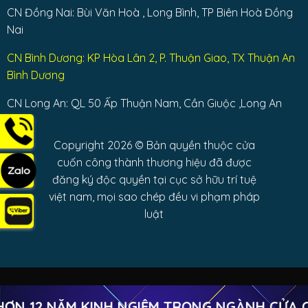
CN Đồng Nai: Bùi Văn Hoà , Long Bình, TP Biên Hoà Đồng
Nai
CN Bình Dương: KP Hòa Lân 2, P. Thuận Giao, TX Thuận An
Bình Dương
CN Long An: QL 50 Ấp Thuận Nam, Cần Giuộc ,Long An
Copyright 2026 © Bản quyền thuộc cửa
cuốn công thành thương hiệu đã được
đăng ký độc quyền tại cục sở hữu trí tuệ
việt nam, mọi sao chép đều vi phạm pháp
luật
 12 NĂM KINH NGIỆM TRONG NGÀNH CỬA CU