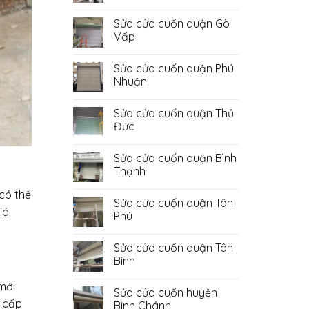
Không
có
Sửa cửa cuốn quận Gò
bình
luận
Vấp
ở
Sửa
Không
Cửa
có
Sửa cửa cuốn quận Phú
Cuốn
bình
Quận
luận
Nhuận
Bình
ở
Tân
Sửa
Không
cửa
có
Sửa cửa cuốn quận Thủ
cuốn
bình
quận
luận
Đức
Gò
ở
Vấp
Sửa
Không
cửa
có
Sửa cửa cuốn quận Bình
cuốn
bình
quận
luận
Thạnh
Phú
ở
Nhuận
Sửa
Không
có thể
cửa
có
Sửa cửa cuốn quận Tân
cuốn
bình
iá
quận
luận
Phú
Thủ
ở
Đức
Sửa
Không
cửa
có
Sửa cửa cuốn quận Tân
cuốn
bình
quận
luận
Bình
Bình
ở
Thạnh
Sửa
Không
cửa
có
mới
Sửa cửa cuốn huyện
cuốn
bình
quận
g cấp
luận
Bình Chánh