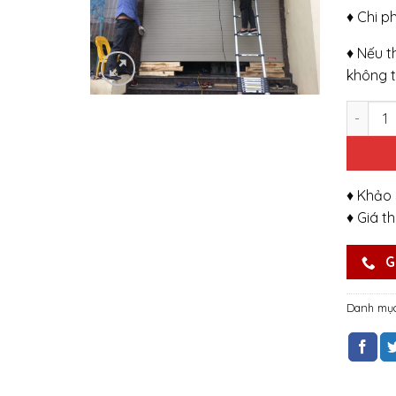
♦ Chi p
♦ Nếu t
không t
Số lượn
♦ Khảo 
♦ Giá t
G
Danh mụ