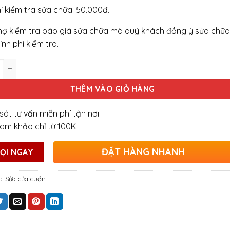
hí kiểm tra sửa chữa: 50.000đ.
hợ kiểm tra báo giá sửa chữa mà quý khách đồng ý sửa chữa
ính phí kiểm tra.
g
THÊM VÀO GIỎ HÀNG
sát tư vấn miễn phí tận nơi
ham khảo chỉ từ 100K
ĐẶT HÀNG NHANH
ỌI NGAY
c:
Sửa cửa cuốn