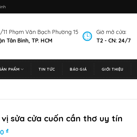
inh
/11 Phạm Văn Bạch Phường 15
Giờ mở cửa:
n Tân Bình, TP. HCM
T2 - CN: 24/7
SẢN PHẨM
TIN TỨC
BÁO GIÁ
GIỚI THIỆU
vị sửa cửa cuốn cần thơ uy tín
₫
00