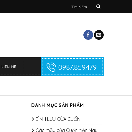
Tìm
kiếm:
0987.859.479
LIÊN HỆ
DANH MỤC SẢN PHẨM
BÌNH LƯU CỬA CUỐN
Các mẫu cửa Cuốn hiện Nay