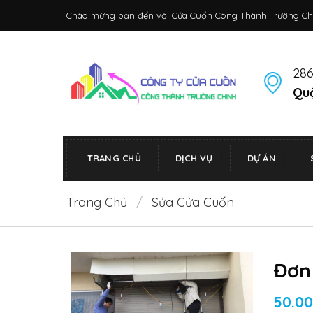
Bỏ
Chào mừng bạn đến với Cửa Cuốn Công Thành Trường Ch
qua
nội
dung
286
Quậ
TRANG CHỦ
DỊCH VỤ
DỰ ÁN
Trang Chủ
/
Sửa Cửa Cuốn
Đơn 
50.0