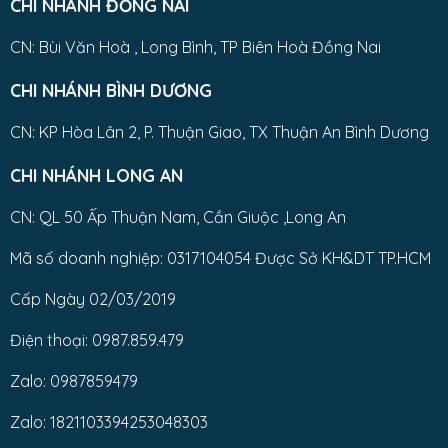
CHI NHÁNH ĐỒNG NAI
CN: Bùi Văn Hoà , Long Bình, TP Biên Hoà Đồng Nai
CHI NHÁNH BÌNH DƯƠNG
CN: KP Hòa Lân 2, P. Thuận Giao, TX Thuận An Bình Dương
CHI NHÁNH LONG AN
CN: QL 50 Ấp Thuận Nam, Cần Giuộc ,Long An
Mã số doanh nghiệp: 0317104054 Được Sở KH&DT TP.HCM
Cấp Ngày 02/03/2019
Điện thoại: 0987.859.479
Zalo: 0987859479
Zalo: 1821103394253048303