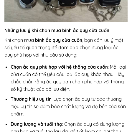
Những lưu ý khi chọn mua bình ắc quy cửa cuốn
Khi chọn mua
bình ắc quy cửa cuốn
, bạn cần lưu ý một
số yếu tố quan trọng để đảm bảo chọn đúng loại ắc
quy phù hợp với nhu cầu sử dụng:
Chọn ắc quy phù hợp với hệ thống cửa cuốn
: Mỗi loại
cửa cuốn có thể yêu cầu loại ắc quy khác nhau. Hãy
chắc chắn rằng ắc quy bạn chọn phù hợp với thông
số kỹ thuật của bộ lưu điện.
Thương hiệu uy tín
: Lựa chọn ắc quy từ các thương
hiệu uy tín sẽ đảm bảo chất lượng và độ bền của sản
phẩm.
Dung lượng và tuổi thọ
: Chọn ắc quy có dung lượng
phù hợp và tuổi thọ lâu dài để tiết kiệm chi phí thay