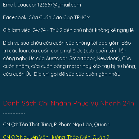
Email: cuacuon123567@gmail.com
Facebook: Cửa Cuốn Cao Cấp TPHCM
Giờ làm việc: 24/24 - Thứ 2 đến chủ nhật không kể ngày lễ
Dịch vụ sửa chữa cửa cuốn của chúng tôi bao gồm: Bảo
trì các loại cửa cuốn công nghệ Úc (cửa cuốn tấm liền
công nghệ Úc của Austdoor, Smartdoor, Newdoor), Cửa
cuốn nhôm, cửa cuốn bằng motor hay kéo tay bị hư hỏng,
cửa cuốn Úc. Địa chỉ gọi để sửa cửa cuốn gần nhất.
Danh Sách Chi Nhánh Phục Vụ Nhanh 24h
CN Q1: Tôn Thất Tùng, P. Phạm Ngũ Lão, Quận 1
CN Q2: Nguyễn Văn Hưởng, Thảo Điền, Quận 2