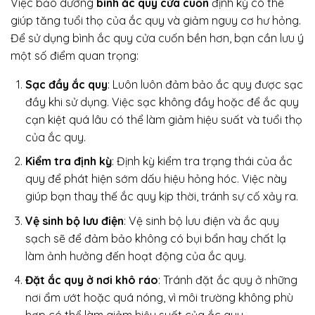
Việc bảo dưỡng
bình ắc quy cửa cuốn
định kỳ có thể
giúp tăng tuổi thọ của ắc quy và giảm nguy cơ hư hỏng.
Để sử dụng bình ắc quy cửa cuốn bền hơn, bạn cần lưu ý
một số điểm quan trọng:
Sạc đầy ắc quy
: Luôn luôn đảm bảo ắc quy được sạc
đầy khi sử dụng. Việc sạc không đầy hoặc để ắc quy
cạn kiệt quá lâu có thể làm giảm hiệu suất và tuổi thọ
của ắc quy.
Kiểm tra định kỳ
: Định kỳ kiểm tra trạng thái của ắc
quy để phát hiện sớm dấu hiệu hỏng hóc. Việc này
giúp bạn thay thế ắc quy kịp thời, tránh sự cố xảy ra.
Vệ sinh bộ lưu điện
: Vệ sinh bộ lưu điện và ắc quy
sạch sẽ để đảm bảo không có bụi bẩn hay chất lạ
làm ảnh hưởng đến hoạt động của ắc quy.
Đặt ắc quy ở nơi khô ráo
: Tránh đặt ắc quy ở những
nơi ẩm ướt hoặc quá nóng, vì môi trường không phù