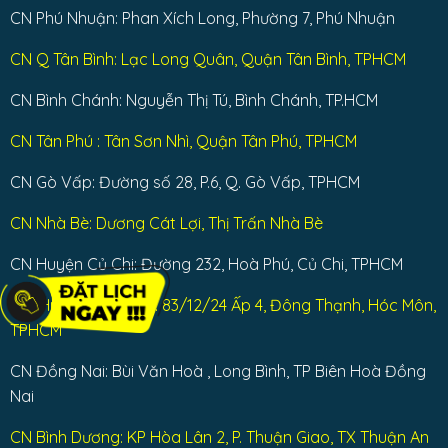
CN Phú Nhuận: Phan Xích Long, Phường 7, Phú Nhuận
CN Q Tân Bình: Lạc Long Quân, Quận Tân Bình, TPHCM
CN Bình Chánh: Nguyễn Thị Tú, Bình Chánh, TP.HCM
CN Tân Phú : Tân Sơn Nhì, Quận Tân Phú, TPHCM
CN Gò Vấp: Đường số 28, P.6, Q. Gò Vấp, TPHCM
CN Nhà Bè: Dương Cát Lợi, Thị Trấn Nhà Bè
CN Huyện Củ Chi: Đường 232, Hoà Phú, Củ Chi, TPHCM
CN: Huyện Hóc Môn: 83/12/24 Ấp 4, Đông Thạnh, Hóc Môn,
TPHCM
CN Đồng Nai: Bùi Văn Hoà , Long Bình, TP Biên Hoà Đồng
Nai
CN Bình Dương: KP Hòa Lân 2, P. Thuận Giao, TX Thuận An