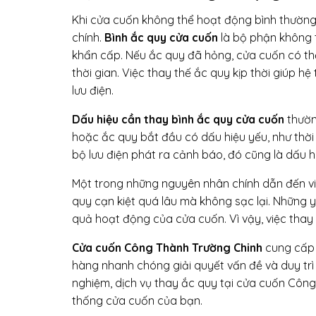
Khi cửa cuốn không thể hoạt động bình thường
chính.
Bình ắc quy cửa cuốn
là bộ phận không t
khẩn cấp. Nếu ắc quy đã hỏng, cửa cuốn có th
thời gian. Việc thay thế ắc quy kịp thời giúp 
lưu điện.
Dấu hiệu cần thay bình ắc quy cửa cuốn
thườn
hoặc ắc quy bắt đầu có dấu hiệu yếu, như thời 
bộ lưu điện phát ra cảnh báo, đó cũng là dấu 
Một trong những nguyên nhân chính dẫn đến v
quy cạn kiệt quá lâu mà không sạc lại. Những 
quả hoạt động của cửa cuốn. Vì vậy, việc thay t
Cửa cuốn Công Thành Trường Chinh
cung cấp 
hàng nhanh chóng giải quyết vấn đề và duy trì 
nghiệm, dịch vụ thay ắc quy tại cửa cuốn Côn
thống cửa cuốn của bạn.