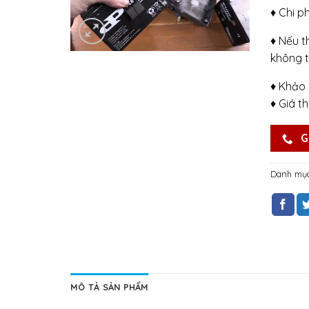
♦ Chi p
♦ Nếu t
không t
♦ Khảo 
♦ Giá t
G
Danh mụ
MÔ TẢ SẢN PHẨM