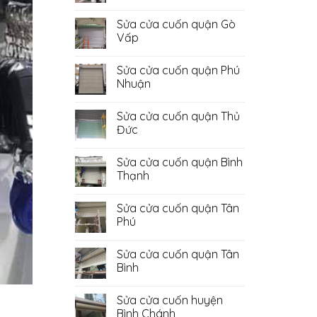
Không
có
Sửa cửa cuốn quận Gò
bình
luận
Vấp
ở
Sửa
Không
Cửa
có
Sửa cửa cuốn quận Phú
Cuốn
bình
Quận
luận
Nhuận
Bình
ở
Tân
Sửa
Không
cửa
có
Sửa cửa cuốn quận Thủ
cuốn
bình
quận
luận
Đức
Gò
ở
Vấp
Sửa
Không
cửa
có
Sửa cửa cuốn quận Bình
cuốn
bình
quận
luận
Thạnh
Phú
ở
Nhuận
Sửa
Không
cửa
có
Sửa cửa cuốn quận Tân
cuốn
bình
quận
luận
Phú
Thủ
ở
Đức
Sửa
Không
cửa
có
Sửa cửa cuốn quận Tân
cuốn
bình
quận
luận
Bình
Bình
ở
Thạnh
Sửa
Không
cửa
có
Sửa cửa cuốn huyện
cuốn
bình
quận
luận
Bình Chánh