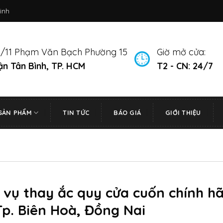
inh
/11 Phạm Văn Bạch Phường 15
Giờ mở cửa:
n Tân Bình, TP. HCM
T2 - CN: 24/7
SẢN PHẨM
TIN TỨC
BÁO GIÁ
GIỚI THIỆU
 vụ thay ắc quy cửa cuốn chính h
Tp. Biên Hoà, Đồng Nai