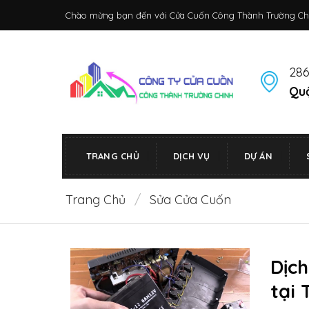
Bỏ
Chào mừng bạn đến với Cửa Cuốn Công Thành Trường Ch
qua
nội
dung
286
Quậ
TRANG CHỦ
DỊCH VỤ
DỰ ÁN
Trang Chủ
/
Sửa Cửa Cuốn
Dịch
tại 