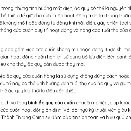
 trong những tình huống mất điện, ắc quy có thể là nguyên 
hể thiếu để giữ cho cửa cuốn hoạt động trơn tru trong trườ
ể không mở hoặc đóng tự động khi mất điện, gây phiền toái 
hệ thống cửa cuốn duy trì hoạt động và nâng cao tuổi thọ của 
g bao gồm việc cửa cuốn không mở hoặc đóng được khi mất
gian hoạt động ngắn hơn khi sử dụng bộ lưu điện. Bên cạnh đ
hiệu cho thấy ắc quy cần được thay mới.
iệc ắc quy cửa cuốn hỏng là sử dụng không đúng cách hoặc
yếu tố này có thể ảnh hưởng đến tuổi thọ của ắc quy và giảm
hế ắc quy kịp thời là điều cần thiết.
dịch vụ thay
bình ắc quy cửa cuốn
chuyên nghiệp, giúp khác
cửa cuốn hoạt động ổn định. Với đội ngũ kỹ thuật viên giàu k
g Thành Trường Chinh sẽ đảm bảo tính an toàn và hiệu quả c