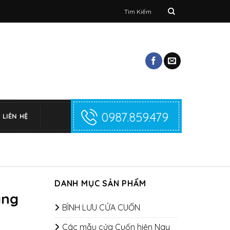
Tìm
kiếm:
0987.859.479
LIÊN HỆ
DANH MỤC SẢN PHẨM
ãng
BÌNH LƯU CỬA CUỐN
Các mẫu cửa Cuốn hiện Nay