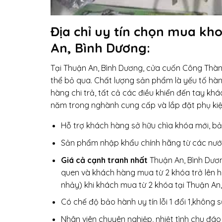
Địa chỉ uy tín chọn mua kho
An, Bình Dương:
Tại Thuận An, Bình Dương, cửa cuốn Công Thành
thể bỏ qua. Chất lượng sản phẩm là yếu tố hà
hàng chi trả, tất cả các điều khiển đến tay k
năm trong nghành cung cấp và lắp đặt phụ kiệ
Hỗ trợ khách hàng sở hữu chìa khóa mới, 
Sản phẩm nhập khẩu chính hãng từ các nước
Giá cả cạnh tranh nhất
Thuận An, Bình Dươn
quen và khách hàng mua từ 2 khóa trở lên h
nhảy) khi khách mua từ 2 khóa tại Thuận An
Có chế độ bảo hành uy tín lỗi 1 đổi 1,không 
Nhân viên chuyên nghiệp, nhiệt tình chu đáo