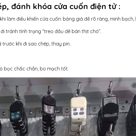
p, đánh khóa cửa cuốn điện tử :
hi làm điều khiển cửa cuốn: bảng giá đề rõ ràng, minh bạch, l
 đi tránh tình trạng “treo đầu dê bán thịt chó”.
trước khi đi sao chép, thay pin.
ỏ bọc chắc chắn, bo mạch tốt.