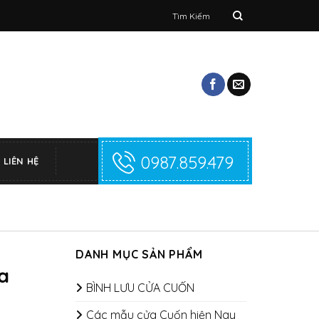
Tìm
kiếm:
0987.859.479
LIÊN HỆ
DANH MỤC SẢN PHẨM
a
BÌNH LƯU CỬA CUỐN
Các mẫu cửa Cuốn hiện Nay