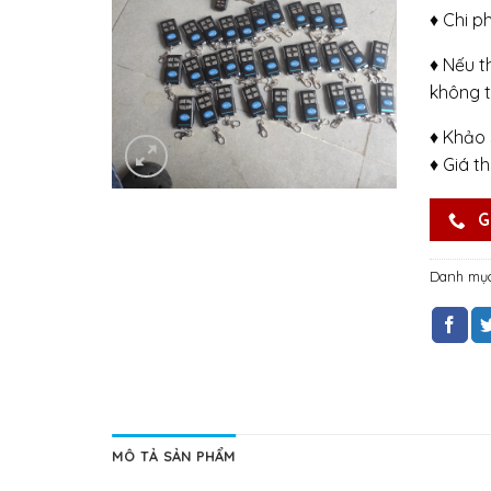
♦ Chi p
♦ Nếu t
không t
♦ Khảo 
♦ Giá t
G
Danh mụ
MÔ TẢ SẢN PHẨM