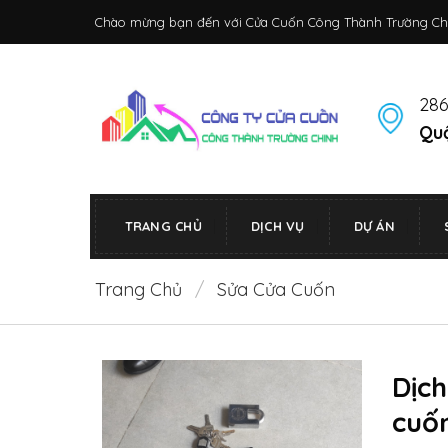
Bỏ
Chào mừng bạn đến với Cửa Cuốn Công Thành Trường Ch
qua
nội
dung
286
Quậ
TRANG CHỦ
DỊCH VỤ
DỰ ÁN
Trang Chủ
/
Sửa Cửa Cuốn
Dịc
cuố