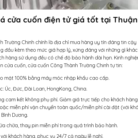
á cửa cuốn điện tử giá tốt tại Thuận
 Trường Chinh chính là địa chỉ mua hàng uy tín đáng tin cậy
ng đầu kèm theo mức giá hợp lý, xứng đáng với những gì khá
hách hàng sử dụng đều có chế độ bảo hành dài hạn. Kinh nghi
n cửa cuốn, cửa cuốn Công Thành Trường Chinh tự tin:
bảo mật 100% bằng máy móc nhập khẩu cao cấp.
: Úc, Đức, Đài Loan, HongKong, China.
g cam kết không phụ phí. Giảm giá trực tiếp cho khách hàng
oặc miễn phí vận chuyển toàn quốc/miễn phí cài đặt (với k
, Bình Dương.
sửa chữa, thay pin miễn phí trong quá trình bảo hành.
 với khách hàng, phục vụ 24/7 cả ngày lễ nghỉ.