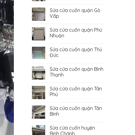
Không
có
Sửa cửa cuốn quận Gò
bình
luận
Vấp
ở
Sửa
Không
Cửa
có
Sửa cửa cuốn quận Phú
Cuốn
bình
Quận
luận
Nhuận
Bình
ở
Tân
Sửa
Không
cửa
có
Sửa cửa cuốn quận Thủ
cuốn
bình
quận
luận
Đức
Gò
ở
Vấp
Sửa
Không
cửa
có
Sửa cửa cuốn quận Bình
cuốn
bình
quận
luận
Thạnh
Phú
ở
Nhuận
Sửa
Không
cửa
có
Sửa cửa cuốn quận Tân
cuốn
bình
quận
luận
Phú
Thủ
ở
Đức
Sửa
Không
cửa
có
Sửa cửa cuốn quận Tân
cuốn
bình
quận
luận
Bình
Bình
ở
Thạnh
Sửa
Không
cửa
có
Sửa cửa cuốn huyện
cuốn
bình
quận
luận
Bình Chánh