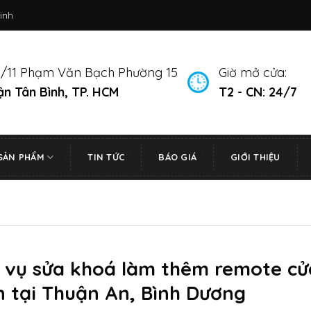
inh
/11 Phạm Văn Bạch Phường 15
Giờ mở cửa:
n Tân Bình, TP. HCM
T2 - CN: 24/7
SẢN PHẨM
TIN TỨC
BÁO GIÁ
GIỚI THIỆU
h vụ sửa khoá làm thêm remote cử
n tại Thuận An, Bình Dương