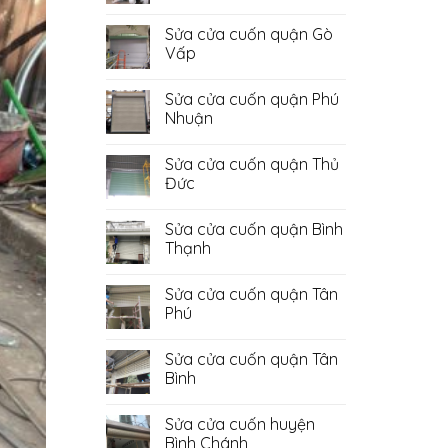
Không
có
Sửa cửa cuốn quận Gò
bình
luận
Vấp
ở
Sửa
Không
Cửa
có
Sửa cửa cuốn quận Phú
Cuốn
bình
Quận
luận
Nhuận
Bình
ở
Tân
Sửa
Không
cửa
có
Sửa cửa cuốn quận Thủ
cuốn
bình
quận
luận
Đức
Gò
ở
Vấp
Sửa
Không
cửa
có
Sửa cửa cuốn quận Bình
cuốn
bình
quận
luận
Thạnh
Phú
ở
Nhuận
Sửa
Không
cửa
có
Sửa cửa cuốn quận Tân
cuốn
bình
quận
luận
Phú
Thủ
ở
Đức
Sửa
Không
cửa
có
Sửa cửa cuốn quận Tân
cuốn
bình
quận
luận
Bình
Bình
ở
Thạnh
Sửa
Không
cửa
có
Sửa cửa cuốn huyện
cuốn
bình
quận
luận
Bình Chánh