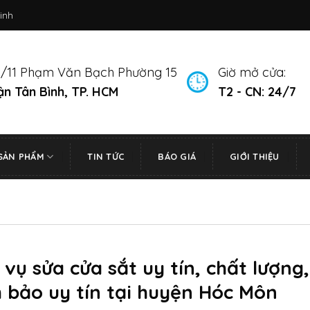
inh
/11 Phạm Văn Bạch Phường 15
Giờ mở cửa:
n Tân Bình, TP. HCM
T2 - CN: 24/7
SẢN PHẨM
TIN TỨC
BÁO GIÁ
GIỚI THIỆU
 vụ sửa cửa sắt uy tín, chất lượng,
 bảo uy tín tại huyện Hóc Môn