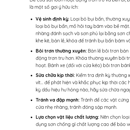
là một số gợi ý hữu ích:
Vệ sinh định kỳ:
Loại bỏ bụi bẩn, thường xu
loại bỏ bụi bẩn, mồ hôi tay bám vào bề mặt. 
nhàng đánh sạch và sơn phủ lại bằng sơn ch
khe kẽ, bản lề, khóa để tránh bụi bẩn bám 
Bôi trơn thường xuyên:
Bản lề bôi trơn bả
động trơn tru hơn. Khóa thường xuyên bôi 
hoạt. Bánh xe (đối với cửa kéo) bôi trơn bá
Sửa chữa kịp thời:
Kiểm tra định kỳ thường 
vít… để phát hiện và khắc phục kịp thời các
kỳ dấu hiệu hư hỏng nào, hãy sửa chữa ngay
Tránh va đập mạnh:
Tránh để các vật cứng
cửa nhẹ nhàng, tránh đóng sập mạnh.
Lựa chọn vật liệu chất lượng:
Nên chọn loại
dụng sơn chống gỉ chất lượng cao để bảo vệ 