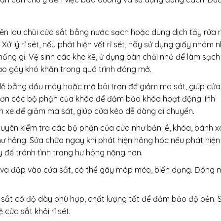
yên lau chùi cửa sắt bằng nước sạch hoặc dung dịch tẩy rửa 
Xử lý rỉ sét, nếu phát hiện vết rỉ sét, hãy sử dụng giấy nhám 
ống gỉ. Vệ sinh các khe kẽ, ử dụng bàn chải nhỏ để làm sạch
vào gây khó khăn trong quá trình đóng mở.
n lề bằng dầu máy hoặc mỡ bôi trơn để giảm ma sát, giúp cửa
trơn các bộ phận của khóa để đảm bảo khóa hoạt động linh
nh xe để giảm ma sát, giúp cửa kéo dễ dàng di chuyển.
xuyên kiểm tra các bộ phận của cửa như bản lề, khóa, bánh x
 hư hỏng. Sửa chữa ngay khi phát hiện hỏng hóc nếu phát hiện
 để tránh tình trạng hư hỏng nặng hơn.
 va đập vào cửa sắt, có thể gây móp méo, biến dạng. Đóng 
 sắt có độ dày phù hợp, chất lượng tốt để đảm bảo độ bền. 
cửa sắt khỏi rỉ sét.