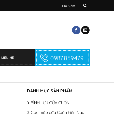
Tìm
kiếm:
0987.859.479
LIÊN HỆ
DANH MỤC SẢN PHẨM
BÌNH LƯU CỬA CUỐN
Các mẫu cửa Cuốn hiện Nay