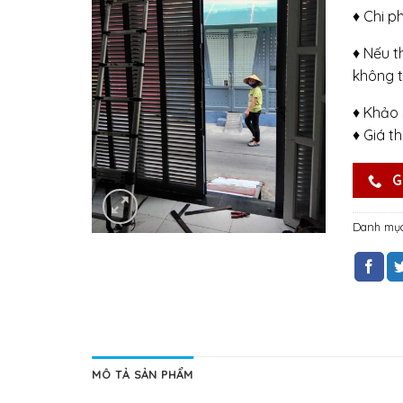
♦ Chi p
♦ Nếu t
không t
♦ Khảo 
♦ Giá t
G
Danh mụ
MÔ TẢ SẢN PHẨM