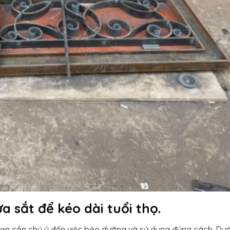
 sắt để kéo dài tuổi thọ.
 bạn cần chú ý đến việc bảo dưỡng và sử dụng đúng cách. Dư