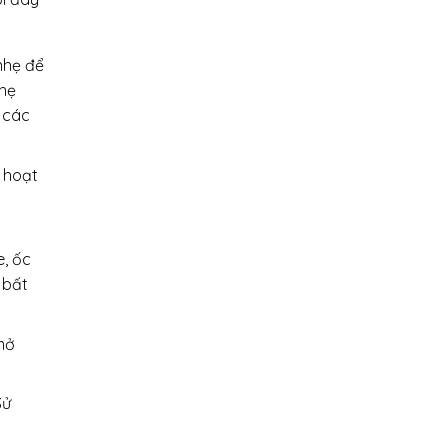
nhẹ để
nhẹ
 các
 hoạt
e, ốc
 bất
mở
Sử