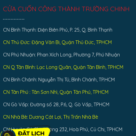
CỬA CUỐN CÔNG THÀNH TRƯỜNG CHINH
CN Bình Thạnh: Điện Biên Phủ, P. 25, Q. Bình Thạnh
CN Thủ Đức: Đặng Văn Bi, Quận Thủ Đức, TPHCM
CN Phú Nhuận: Phan Xích Long, Phường 7, Phú Nhuận
CN Q Tân Bình: Lạc Long Quân, Quận Tân Bình, TPHCM
CN Bình Chánh: Nguyễn Thị Tú, Bình Chánh, TP.HCM
CN Tân Phú : Tân Sơn Nhì, Quận Tân Phú, TPHCM
CN Gò Vấp: Đường số 28, P.6, Q. Gò Vấp, TPHCM
CN Nhà Bè: Dương Cát Lợi, Thị Trấn Nhà Bè
CN Huyện Củ Chi: Đường 232, Hoà Phú, Củ Chi, TPHCM