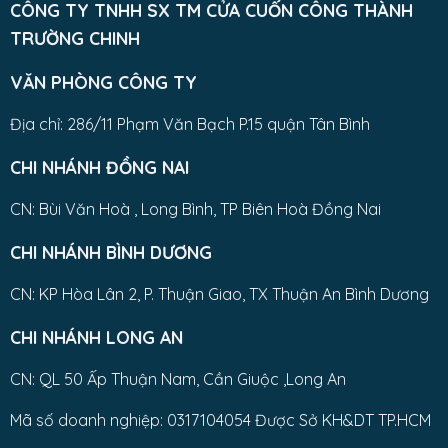
CÔNG TY TNHH SX TM CỬA CUỐN CÔNG THÀNH
TRƯỜNG CHINH
VĂN PHÒNG CÔNG TY
Địa chỉ: 286/11 Phạm Văn Bạch P.15 quận Tân Bình
CHI NHÁNH ĐỒNG NAI
CN: Bùi Văn Hoà , Long Bình, TP Biên Hoà Đồng Nai
CHI NHÁNH BÌNH DƯƠNG
CN: KP Hòa Lân 2, P. Thuận Giao, TX Thuận An Bình Dương
CHI NHÁNH LONG AN
CN: QL 50 Ấp Thuận Nam, Cần Giuộc ,Long An
Mã số doanh nghiệp: 0317104054 Được Sở KH&DT TP.HCM