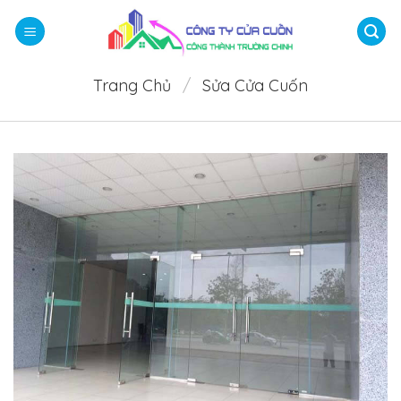
Bỏ
qua
nội
dung
Trang Chủ
/
Sửa Cửa Cuốn