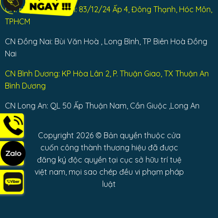
CN: Huyện Hóc Môn: 83/12/24 Ấp 4, Đông Thạnh, Hóc Môn,
TPHCM
CN Đồng Nai: Bùi Văn Hoà , Long Bình, TP Biên Hoà Đồng
Nai
CN Bình Dương: KP Hòa Lân 2, P. Thuận Giao, TX Thuận An
Bình Dương
CN Long An: QL 50 Ấp Thuận Nam, Cần Giuộc ,Long An
Copyright 2026 © Bản quyền thuộc cửa
cuốn công thành thương hiệu đã được
đăng ký độc quyền tại cục sở hữu trí tuệ
việt nam, mọi sao chép đều vi phạm pháp
luật