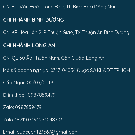
CN: Bùi Văn Hoà , Long Bình, TP Biên Hoà Đồng Nai
CHI NHÁNH BÌNH DƯƠNG
CN: KP Hòa Lân 2, P. Thuận Giao, TX Thuận An Bình Dương
CHI NHÁNH LONG AN
CN: QL 50 Ấp Thuận Nam, Cần Giuộc ,Long An
Mã số doanh nghiệp: 0317104054 Được Sở KH&DT TP.HCM
Cấp Ngày 02/03/2019
Điện thoại: 0987.859.479
Zalo: 0987859479
Zalo: 1821103394253048303
Email: cuacuon123567@gmail.com