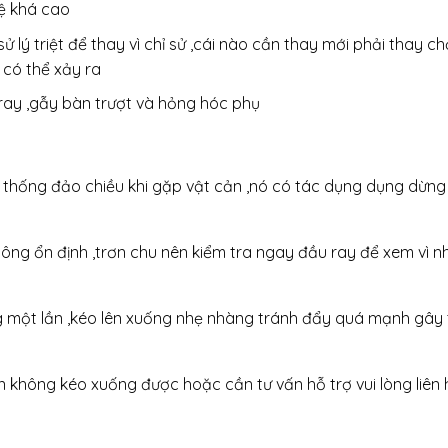
lệ khá cao
lý triệt để thay vì chỉ sử ,cái nào cần thay mới phải thay chớ
 có thể xảy ra
ray ,gẫy bàn trượt và hỏng hóc phụ
thống đảo chiều khi gặp vật cản ,nó có tác dụng dụng dừng 
ông ổn định ,trơn chu nên kiểm tra ngay đầu ray để xem vì n
g một lần ,kéo lên xuống nhẹ nhàng tránh đẩy quá mạnh gây
không kéo xuống được hoặc cần tư vấn hỗ trợ vui lòng liên 