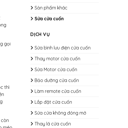
Sản phẩm khác
t
Sửa cửa cuốn
ong
DỊCH VỤ
g gọi
Sửa bình lưu điện cửa cuốn
Thay motor cửa cuốn
Sửa Motor cửa cuốn
Bảo dưỡng cửa cuốn
c thì
​​​​​​​Làm remote cửa cuốn
ên
ng
Lắp đặt cửa cuốn
Sửa cửa không đóng mở
n còn
Thay lá cửa cuốn
óp méo