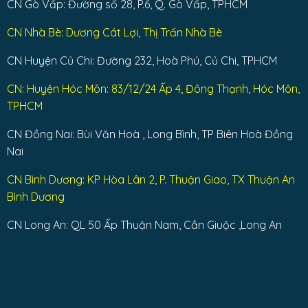
CN Gò Vấp: Đường số 28, P.6, Q. Gò Vấp, TPHCM
CN Nhà Bè: Dương Cát Lợi, Thị Trấn Nhà Bè
CN Huyện Củ Chi: Đường 232, Hoà Phú, Củ Chi, TPHCM
CN: Huyện Hóc Môn: 83/12/24 Ấp 4, Đông Thạnh, Hóc Môn,
TPHCM
CN Đồng Nai: Bùi Văn Hoà , Long Bình, TP Biên Hoà Đồng
Nai
CN Bình Dương: KP Hòa Lân 2, P. Thuận Giao, TX Thuận An
Bình Dương
CN Long An: QL 50 Ấp Thuận Nam, Cần Giuộc ,Long An