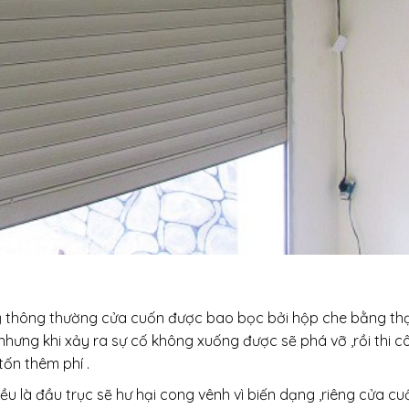
ỹ thông thường cửa cuốn được bao bọc bởi hộp che bằng th
hưng khi xảy ra sự cố không xuống được sẽ phá vỡ ,rồi thi c
tốn thêm phí .
ều là đầu trục sẽ hư hại cong vênh vì biến dạng ,riêng cửa cu