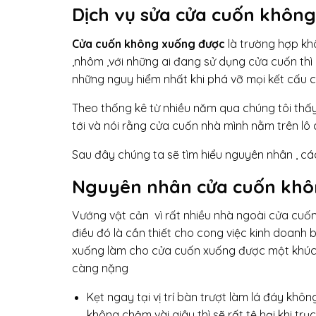
Dịch vụ sửa cửa cuốn không
Cửa cuốn không xuống được
là trường hợp khô
,nhôm ,với những ai đang sử dụng cửa cuốn thì 
những nguy hiểm nhất khi phá vỡ mọi kết cấu c
Theo thống kê từ nhiều năm qua chúng tôi thấy
tới và nói rằng cửa cuốn nhà mình nằm trên l
Sau đây chúng ta sẽ tìm hiểu nguyên nhân , c
Nguyên nhân cửa cuốn khô
Vướng vật cản vì rất nhiều nhà ngoài cửa cuốn
điều đó là cần thiết cho cong việc kinh doan
xuống làm cho cửa cuốn xuống được một khúc và
càng nặng
Kẹt ngay tại vị trí bàn trượt làm lá đáy khô
không chậm vài giây thì sẽ rất tệ hại khi t