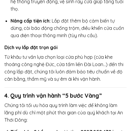
hệ thống truyền động, vệ sinh ray cửa giúp tăng tuổi
thọ.
Nâng cấp tiện ích:
Lắp đặt thêm bộ cảm biến tự
dừng, còi báo động chống trộm, điều khiển cửa cuốn
qua điện thoại thông minh (tùy nhu cầu).
Dịch vụ lắp đặt trọn gói
Từ khâu tư vấn lựa chọn loại cửa phù hợp (cửa khe
thoáng công nghệ Đức, cửa tấm liền Đài Loan…) đến thi
công lắp đặt, chúng tôi luôn đảm bảo tiêu chuẩn về độ
cân bằng, thẩm mỹ và sự êm ái khi vận hành.
4. Quy trình vận hành “5 bước Vàng”
Chúng tôi tối ưu hóa quy trình làm việc để không làm
lãng phí dù chỉ một phút thời gian của quý khách tại An
Thới Đông: