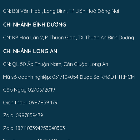
CN: Bùi Văn Hoà , Long Bình, TP Biên Hoà Đồng Nai
CHI NHÁNH BÌNH DƯƠNG
CN: KP Hòa Lân 2, P. Thuận Giao, TX Thuận An Bình Dương
CHI NHÁNH LONG AN
CN: QL 50 Ấp Thuận Nam, Cần Giuộc ,Long An
Mã số doanh nghiệp: 0317104054 Được Sở KH&DT TP.HCM
Cấp Ngày 02/03/2019
Điện thoại: 0987.859.479
Zalo: 0987859479
Zalo: 1821103394253048303