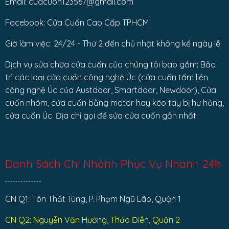
Email: cuacuon123567@gmail.com
Facebook: Cửa Cuốn Cao Cấp TPHCM
Giờ làm việc: 24/24 - Thứ 2 đến chủ nhật không kể ngày lễ
Dịch vụ sửa chữa cửa cuốn của chúng tôi bao gồm: Bảo
trì các loại cửa cuốn công nghệ Úc (cửa cuốn tấm liền
công nghệ Úc của Austdoor, Smartdoor, Newdoor), Cửa
cuốn nhôm, cửa cuốn bằng motor hay kéo tay bị hư hỏng,
cửa cuốn Úc. Địa chỉ gọi để sửa cửa cuốn gần nhất.
Danh Sách Chi Nhánh Phục Vụ Nhanh 24h
CN Q1: Tôn Thất Tùng, P. Phạm Ngũ Lão, Quận 1
CN Q2: Nguyễn Văn Hưởng, Thảo Điền, Quận 2