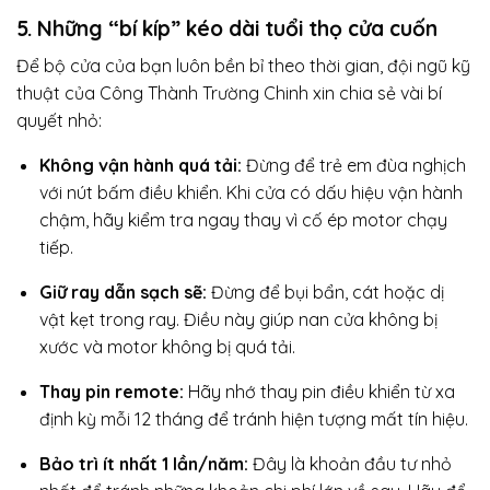
5. Những “bí kíp” kéo dài tuổi thọ cửa cuốn
Để bộ cửa của bạn luôn bền bỉ theo thời gian, đội ngũ kỹ
thuật của Công Thành Trường Chinh xin chia sẻ vài bí
quyết nhỏ:
Không vận hành quá tải:
Đừng để trẻ em đùa nghịch
với nút bấm điều khiển. Khi cửa có dấu hiệu vận hành
chậm, hãy kiểm tra ngay thay vì cố ép motor chạy
tiếp.
Giữ ray dẫn sạch sẽ:
Đừng để bụi bẩn, cát hoặc dị
vật kẹt trong ray. Điều này giúp nan cửa không bị
xước và motor không bị quá tải.
Thay pin remote:
Hãy nhớ thay pin điều khiển từ xa
định kỳ mỗi 12 tháng để tránh hiện tượng mất tín hiệu.
Bảo trì ít nhất 1 lần/năm:
Đây là khoản đầu tư nhỏ