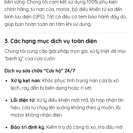
bền vững. Chúng tôi cam kết sử dụng 100% phụ kiện
chính hãng, từ nan cửa, motor, bộ điều khiển từ xa đến
bình lưu điện (UPS). Tất cả đều có tem bảo hành đầy đủ,
giúp bạn hoàn toàn an tâm khi sử dụng.
3. Các hạng mục dịch vụ toàn diện
Chúng tôi cung cấp giải pháp trọn gói, xử lý triệt để mọi
“bệnh lý” của cửa cuốn:
Dịch vụ sửa chữa “Cứu hộ” 24/7
Xử lý kẹt nan:
Khắc phục tình trạng nan cửa bị xô
lệch, ray dẫn bị biến dạng hoặc rỉ sét.
Lỗi điện tử:
Xử lý điều khiển mất mã, lỗi hộp nhận tín
hiệu, cửa tự chạy lên xuống không theo ý muốn, lỗi
motor không nhận điện.
Bảo trì định kỳ:
Kiểm tra độ căng lò xo, tra dầu mỡ