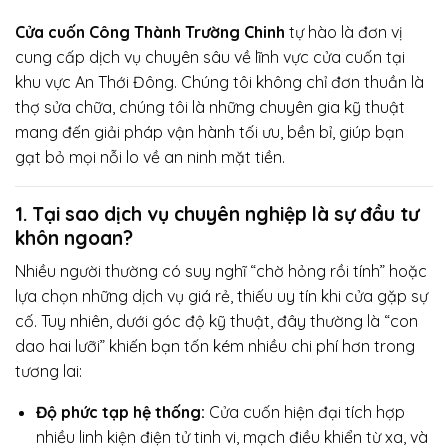
Cửa cuốn Công Thành Trường Chinh
tự hào là đơn vị
cung cấp dịch vụ chuyên sâu về lĩnh vực cửa cuốn tại
khu vực An Thới Đông. Chúng tôi không chỉ đơn thuần là
thợ sửa chữa, chúng tôi là những chuyên gia kỹ thuật
mang đến giải pháp vận hành tối ưu, bền bỉ, giúp bạn
gạt bỏ mọi nỗi lo về an ninh mặt tiền.
1. Tại sao dịch vụ chuyên nghiệp là sự đầu tư
khôn ngoan?
Nhiều người thường có suy nghĩ “chờ hỏng rồi tính” hoặc
lựa chọn những dịch vụ giá rẻ, thiếu uy tín khi cửa gặp sự
cố. Tuy nhiên, dưới góc độ kỹ thuật, đây thường là “con
dao hai lưỡi” khiến bạn tốn kém nhiều chi phí hơn trong
tương lai:
Độ phức tạp hệ thống:
Cửa cuốn hiện đại tích hợp
nhiều linh kiện điện tử tinh vi, mạch điều khiển từ xa, và