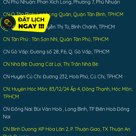
CN Phú Nhuận: Phan Xích Long, Phường 7, Phú Nhuận
CN Q Tân Bình: Lạc Long Quân, Quận Tân Bình, TPHCM
CN Bình Chánh: Nguyễn Thị Tú, Bình Chánh, TP.HCM
CN Tân Phú : Tân Sơn Nhì, Quận Tân Phú, TPHCM
CN Gò Vấp: Đường số 28, P.6, Q. Gò Vấp, TPHCM
CN Nhà Bè: Dương Cát Lợi, Thị Trấn Nhà Bè
CN Huyện Củ Chi: Đường 232, Hoà Phú, Củ Chi, TPHCM
CN: Huyện Hóc Môn: 83/12/24 Ấp 4, Đông Thạnh, Hóc Môn,
TPHCM
CN Đồng Nai: Bùi Văn Hoà , Long Bình, TP Biên Hoà Đồng
Nai
CN Bình Dương: KP Hòa Lân 2, P. Thuận Giao, TX Thuận An