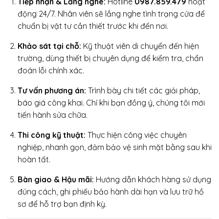
Tiếp nhận & Lắng nghe:
Hotline
0987.859.479
hoạt
động 24/7. Nhân viên sẽ lắng nghe tình trạng cửa để
chuẩn bị vật tư cần thiết trước khi đến nơi.
Khảo sát tại chỗ:
Kỹ thuật viên di chuyển đến hiện
trường, dùng thiết bị chuyên dụng để kiểm tra, chẩn
đoán lỗi chính xác.
Tư vấn phương án:
Trình bày chi tiết các giải pháp,
báo giá công khai. Chỉ khi bạn đồng ý, chúng tôi mới
tiến hành sửa chữa.
Thi công kỹ thuật:
Thực hiện công việc chuyên
nghiệp, nhanh gọn, đảm bảo vệ sinh mặt bằng sau khi
hoàn tất.
Bàn giao & Hậu mãi:
Hướng dẫn khách hàng sử dụng
đúng cách, ghi phiếu bảo hành dài hạn và lưu trữ hồ
sơ để hỗ trợ bạn định kỳ.