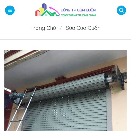
Bỏ
qua
nội
dung
Trang Chủ
/
Sửa Cửa Cuốn