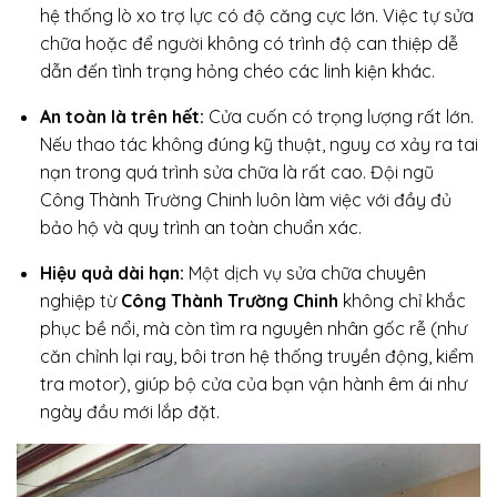
hệ thống lò xo trợ lực có độ căng cực lớn. Việc tự sửa
chữa hoặc để người không có trình độ can thiệp dễ
dẫn đến tình trạng hỏng chéo các linh kiện khác.
An toàn là trên hết:
Cửa cuốn có trọng lượng rất lớn.
Nếu thao tác không đúng kỹ thuật, nguy cơ xảy ra tai
nạn trong quá trình sửa chữa là rất cao. Đội ngũ
Công Thành Trường Chinh luôn làm việc với đầy đủ
bảo hộ và quy trình an toàn chuẩn xác.
Hiệu quả dài hạn:
Một dịch vụ sửa chữa chuyên
nghiệp từ
Công Thành Trường Chinh
không chỉ khắc
phục bề nổi, mà còn tìm ra nguyên nhân gốc rễ (như
căn chỉnh lại ray, bôi trơn hệ thống truyền động, kiểm
tra motor), giúp bộ cửa của bạn vận hành êm ái như
ngày đầu mới lắp đặt.